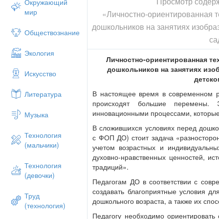
Просмотр содер
Окружающий
мир
«Личностно-ориентированная т
дошкольников на занятиях изобра
Обществознание
са
Экология
Личностно-ориентированная те
дошкольников на занятиях изо
Искусство
детско
В настоящее время в современном 
Литература
происходят большие перемены.
инновационными процессами, которые
Музыка
В сложившихся условиях перед дошко
Технология
с ФОП ДО) стоит задача «разносторон
(мальчики)
учетом возрастных и индивидуальны
духовно-нравственных ценностей, ист
Технология
традиций».
(девочки)
Педагогам ДО в соответствии с сов
создавать благоприятные условия для
Труд
дошкольного возраста, а также их спо
(технология)
Педагогу необходимо ориентировать 