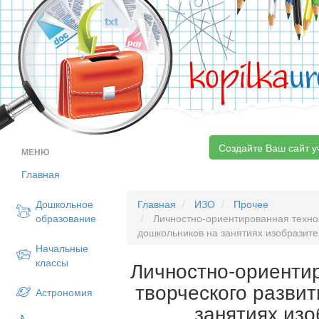
kopilka
ur
Создайте Ваш сайт у
МЕНЮ
Главная
Дошкольное
Главная
ИЗО
Прочее
образование
Личностно-ориентированная технол
дошкольников на занятиях изобразите
Начальные
классы
Личностно-ориенти
творческого разви
Астрономия
занятиях из