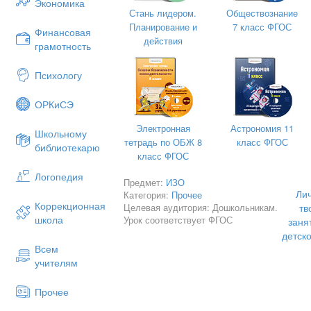
Экономика
учреждении, бесконфликтных и б
Стань лидером.
Обществознание
реализация имеющихся природных по
Планирование и
7 класс ФГОС
Финансовая
Как же раскрывается личностно
действия
грамотность
творческих занятиях в детском саду
- Гуманно-личностные подход
. Ег
Психологу
помощи ребенку с ослабленным здоров
дошкольного учреждения, учет психол
ОРКиСЭ
- Сотрудничество ребенка и взро
в отношениях педагога с реб
Электронная
Астрономия 11
Школьному
взаимоотношений «Взрослый - ребено
тетрадь по ОБЖ 8
класс ФГОС
библиотекарю
Личностно-ориентированная технологи
класс ФГОС
обезличенному и обездушенному под
Логопедия
Предмет:
ИЗО
заботы, сотрудничества, создания 
Ли
Категория:
Прочее
личности. Становление личности дошк
Коррекционная
Целевая аудитория: Дошкольникам.
тв
развитие самосознания во многом
школа
Урок соответствует ФГОС
заня
воспитаннику.
детск
Таким образом, можно сказа
Всем
ориентированного образова
учителям
взаимопонимание взрослого и ребе
Прочее
Как же на творческих занятиях и
технология?