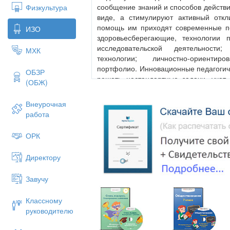
сообщение знаний и способов действи
Физкультура
виде, а стимулируют активный отк
помощь им приходят современные пед
ИЗО
здоровьесберегающие, технологии п
исследовательской деятельности;
МХК
технологии; личностно-ориентир
портфолио. Инновационные педагогич
ОБЗР
решать нестандартные задачи, учат 
(ОБЖ)
совместной работе. Они направлены н
в личностном развитии ребенка.
Внеурочная
работа
А что же такое «педагогические тех
педагогическая технология - это сов
установок, определяющих специа
ОРК
методов, способов, приёмов обучения
организационно - методический инстр
Директору
Среди всех педагогических технологий
Завучу
играет личностно-ориентированная тех
центр всей системы дошкольного 
Классному
самобытность и самоценность. Субъе
руководителю
раскрывается, а затем согласовывае
этом необходимо обеспечение к