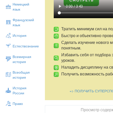
Немецкий
язык
Французский
язык
Тратить минимум сил на по
Быстро и объективно пров
История
Сделать изучение нового 
Естествознание
понятным.
Избавить себя от подбора 
Всемирная
уроков.
история
Наладить дисциплину на св
Всеобщая
Получить возможность рабо
история
История
=> ПОЛУЧИТЬ СУПЕРСП
России
Право
Просмотр содер