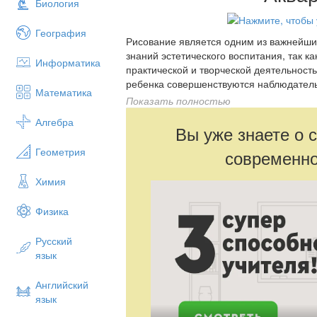
Биология
География
Рисование является одним из важнейши
знаний эстетического воспитания, так к
Информатика
практической и творческой деятельност
ребенка совершенствуются наблюдательн
Математика
художественный вкус и творческие спос
Показать полностью
развивает у себя определенные способ
Алгебра
ориентирование в пространстве, чувств
Вы уже знаете о 
умения и навыки: координация глаза и р
Геометрия
современно
Химия
Физика
Русский
язык
Английский
язык