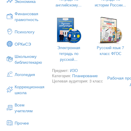
Экономика
английскому...
истории России...
Финансовая
грамотность
Психологу
ОРКиСЭ
Электронная
Русский язык 7
тетрадь по
класс ФГОС
Школьному
русской...
библиотекарю
Предмет:
ИЗО
Логопедия
Пояснитель
Категория:
Планирование
Рабочая пр
Целевая аудитория: 3 класс
Занятия по изобразительному искусст
Коррекционная
возможности для всестороннего развит
школа
Встреча с искусством на каждом уровн
прекрасного в жизни и искусстве, акти
Всем
ребенка, радость от сознания красоты 
учителям
волю растущего человека, обогащает 
Рисование является одним из важнейш
Прочее
развития знаний эстетического воспита