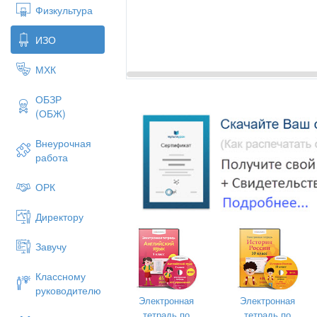
Физкультура
ИЗО
МХК
ОБЗР
(ОБЖ)
Рабочая 
объединения дополни
Внеурочная
работа
«Аквар
на 2024 – 202
ОРК
Директору
Завучу
Классному
руководителю
Электронная
Электронная
тетрадь по
тетрадь по