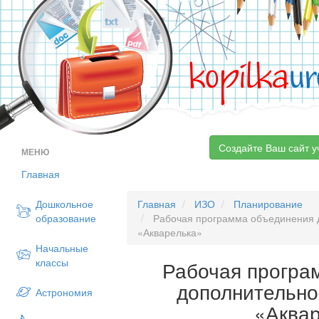
kopilka
ur
Создайте Ваш сайт у
МЕНЮ
Главная
Дошкольное
Главная
ИЗО
Планирование
образование
Рабочая программа объединения 
«Акварелька»
Начальные
классы
Рабочая програ
дополнительно
Астрономия
«Аква