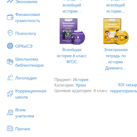
Экономика
(саясаттан
всеобщей
всеобщей
әлеуметтан
истории...
истории...
Финансовая
экономистте
грамотность
амандасу,саб
тілеу
Психологу
Пресс – ко
ОРКиСЭ
қатысушыла
Всеобщая
Электронная
үлестіру (б
история 8 класс
тетрадь по
Школьному
ФГОС
истории
Сабаққа ену
3 мин
Тапсырма б
библиотекарю
Древнего...
арқылы оқ
№
1
сабаққа енгі
Логопедия
тапсырма
Предмет:
История
Бұл д
ХІХ ғасы
Категория:
Уроки
не біл
Целевая аудитория: 8 класс
территориял
Коррекционная
школа
Әкімші
рефо
Всем
мақса
учителям
Не өзг
Прочее
Қалай ойлайс
сабақта не 