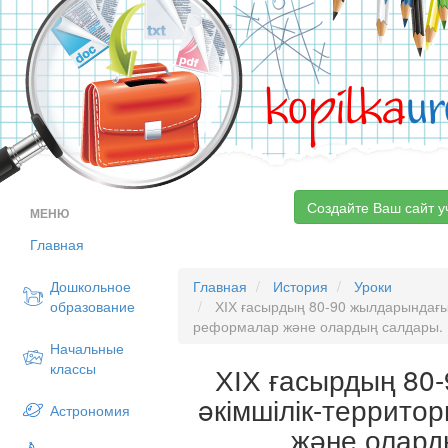
kopilka
ur
Создайте Ваш сайт у
МЕНЮ
Главная
Дошкольное
Главная
История
Уроки
образование
ХІХ ғасырдың 80-90 жылдарындағы 
реформалар және олардың салдары.
Начальные
классы
ХІХ ғасырдың 80
əкімшілік-террит
Астрономия
және олард