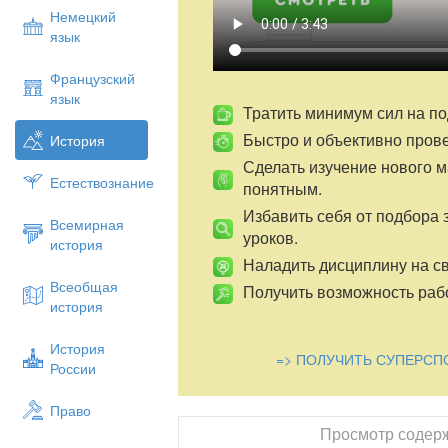
Немецкий
язык
Французский
язык
Тратить минимум сил на по
Быстро и объективно пров
История
Сделать изучение нового 
Естествознание
понятным.
Избавить себя от подбора 
Всемирная
уроков.
история
Наладить дисциплину на св
Всеобщая
Получить возможность рабо
история
История
=> ПОЛУЧИТЬ СУПЕРСП
России
Право
Просмотр содер