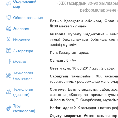
Окружающий
«ХІХ ғасырдың 80-90 жылдары
мир
реформалар және 
Обществознание
Батыс Қазақстан облысы, Орал 
№38 мектеп - лицей
Экология
Киясова Нурслу Садыковна
- Кемб
ілгері) бағдарламасы бойынша серт
Искусство
пәнінің мұғалімі
Литература
Пән:
Қазақстан тарихы
Сынып :
8 «А»
Музыка
Өтетін күні:
10.03.2017 жыл, 2 сабақ
Технология
Сабақтың тақырыбы:
ХІХ ғасырды
(мальчики)
территориялық реформалар және ола
Сілтеме:
Білім стандарты, сабақ жос
Технология
сыныптың «Қазақстан тарихы» оқулығы
(девочки)
Ж.Касымбаев, Т. Омарбеков), мұғалімг
Труд
Негізгі идея:
ХІХ ғасырдағы патша р
(технология)
Оқыту мақсаты:
Өткен тақырыптар 