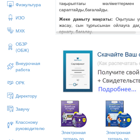
тақырыптағы мәліметтерме
Физкультура
сараптайды,бағалайды.
ИЗО
Жеке дамыту мақсаты:
Оқытушы үш
жасау, сын тұрғысынан ойлауға да
МХК
орнату, бағалау.
Күтілетін нәтиже:
Патша үкіметіні
ОБЗР
территориялық реформаларымен таныса
(ОБЖ)
мәлімет алады, өткен тақырып бойынша
әрекетін бағалайды.
Внеурочная
Сабақтың өту формасы :
Пресс – ко
работа
ОРК
Сабақтың
Уақы
Мұғалімнің і
сатысы
Директору
ты
Завучу
Сабақты
2 мин
Жағымды пс
Классному
ұйымдастыру
жағдай жаса
руководителю
Сынып оқу
Электронная
Электронная
топтастыру
тетрадь по
тетрадь по