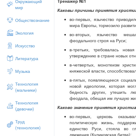
Тренажер №1
Окружающий
Что было сделано Владимиром Моно
мир
Каковы причины принятия христиа
Когда умер Владимир Мономах?
во-первых, язычество приводил
Обществознание
Кто стал следующим Великим князем
мира Европы, тормозило развити
в истории страны?
Экология
во-вторых, язычество меш
Когда Русь вступила в период полит
феодального строя на Руси;
раздробленности?
Искусство
в-третьих, требовалась нова
Назови основные политические цен
утверждению в стране новых от
Литература
раздробленности.
в-четвертых, монотеизм христ
Какое из русских княжеств стало р
княжеской власти, способствова
Музыка
политической неразберихи?
в-пятых, появляющееся социал
В какое время достигло Большой м
Технология
новой идеологии, которая мог
(мальчики)
Какая группа населения имела наибо
бедность других, утешить л
почему?
феодала, обещая им лучшую жиз
Технология
Когда и кем была основана Москва?
Каково значение принятия христиа
(девочки)
Назови имена князей, при которых 
во-первых, церковь оказыва
Труд
возвышение княжества.
политическую жизнь, поддерж
(технология)
Расскажи о завоеваниях монголо-та
единство Руси, стояла во гл
движения (Куликовская битва);