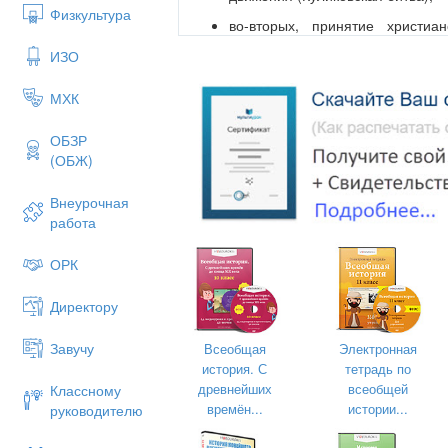
Когда произошла первая встреча мо
Физкультура
дружин
во-вторых, принятие христиа
международное положение Киевс
Чем закончилась первая битва меж
ИЗО
европейскими государствами, п
связей с соседними христианиз
МХК
Когда произошло первое вторжение 
в-третьих, церковь способс
княжеских и боярских вотчин, а
ОБЗР
Каковы были итоги первого вторже
и монастырского землевладения
(ОБЖ)
в-четвертых, принятие христ
Внеурочная
проникновению византийской 
работа
развитие ремесла: кладка ка
мозаика были переданы грека
ОРК
фресковая живопись возникли на
в-пятых, церковь способст
Директору
письменности, появлению пер
сводов и философских тракта
Завучу
Всеобщая
Электронная
школы, библиотеки;
история. С
тетрадь по
в-шестых, христианство укрепл
древнейших
всеобщей
Классному
жестоких, варварских обычае
времён...
истории...
руководителю
жертву языческим богам, убийс
мужей и господ, что способство