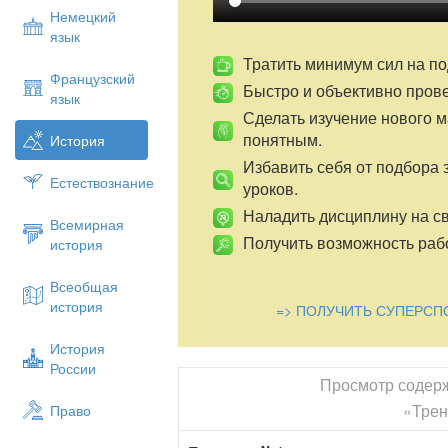
общинники. Существовали на Руси до XI
Немецкий
язык
Какие сословия явились основател
Князья, нарочитая чадь:
Тратить минимум сил на по
Французский
Быстро и объективно пров
Назовите последствия ра
язык
Сделать изучение нового 
Что называется княжеским доменом
понятным.
История
Что называется кормлением?
Избавить себя от подбора 
Что называется вотчиной?
Естествознание
уроков.
Какие преимущества имело фео
Наладить дисциплину на св
Всемирная
Назови имена князей, участв
Получить возможность рабо
история
Изяслав, Всеволод, Святослав.
Всеобщая
Какой съезд положил начало раздроб
история
=> ПОЛУЧИТЬ СУПЕРСП
прохо
дил?
История
Любеческий съезд князей, 1097 г
России
Когда Владимир Мономах стал Велик
Просмотр содер
«Тре
Право
20 апреля 1113г. Владимир Монома
вступил и Киев. В это время ему был