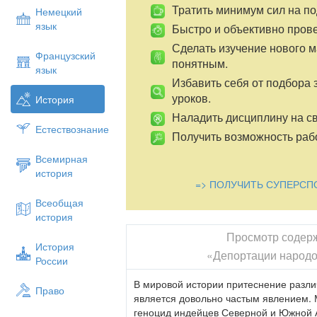
Тратить минимум сил на по
Немецкий
язык
Быстро и объективно пров
Сделать изучение нового 
Французский
понятным.
язык
Избавить себя от подбора 
уроков.
История
Наладить дисциплину на св
Естествознание
Получить возможность рабо
Всемирная
история
=> ПОЛУЧИТЬ СУПЕРСП
Всеобщая
история
Просмотр содер
История
«Депортации народ
России
В мировой истории притеснение разли
Право
является довольно частым явлением.
геноцид индейцев Северной и Южной 