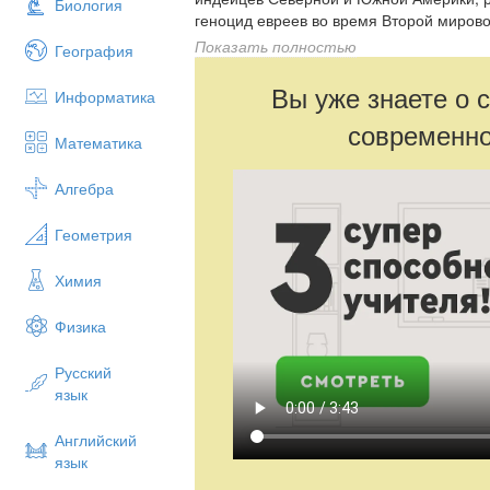
Биология
геноцид евреев во время Второй миров
приобрел и политическую, а порой и ге
Показать полностью
География
событий в Ближневосточном регионе и
миграционными волнами особую ценнос
Вы уже знаете о 
Информатика
анализ информации о депортациях нети
современно
реабилитации национальностей и право
Математика
Алгебра
Геометрия
Химия
Физика
Русский
язык
Английский
язык