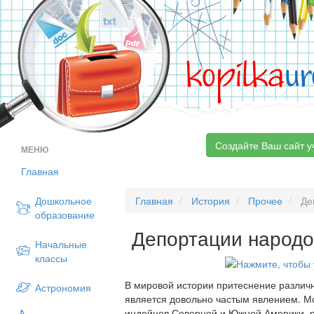
kopilka
ur
Создайте Ваш сайт у
МЕНЮ
Главная
Дошкольное
Главная
История
Прочее
Де
образование
Депортации народ
Начальные
классы
В мировой истории притеснение различ
Астрономия
является довольно частым явлением. М
индейцев Северной и Южной Америки, 