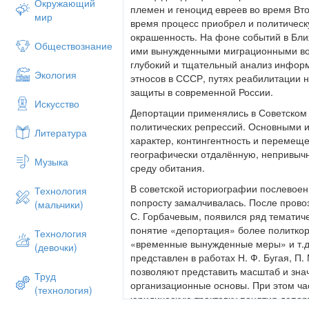
Окружающий
племен и геноцид евреев во время Вт
мир
время процесс приобрел и политическ
окрашенность. На фоне событий в Бл
Обществознание
ими вынужденными миграционными во
глубокий и тщательный анализ инфор
Экология
этносов в СССР, путях реабилитации 
защиты в современной России.
Искусство
Депортации применялись в Советском 
политических репрессий. Основными 
Литература
характер, контингентность и перемещ
географически отдалённую, непривычн
Музыка
среду обитания.
В советской историографии послевое
Технология
попросту замалчивалась. После прово
(мальчики)
С. Горбачевым, появился ряд тематич
понятие «депортация» более политко
Технология
«временные вынужденные меры» и т.д
(девочки)
представлен в работах Н. Ф. Бугая, П.
позволяют представить масштаб и зна
Труд
организационные основы. При этом час
(технология)
юридическую трактовку понятия депор