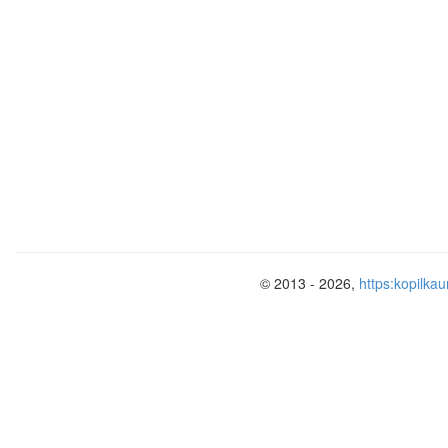
© 2013 - 2026,
https:kopilkau
Реформы Жана Кальвина
В Женеве устанавливалась Кальв
Кальвин постепенно сосредоточил
Устав церкви предусматривал из
должны были надзирать за жизн
Широко применялась смертная к
В Женеве исчезли зеркала, теат