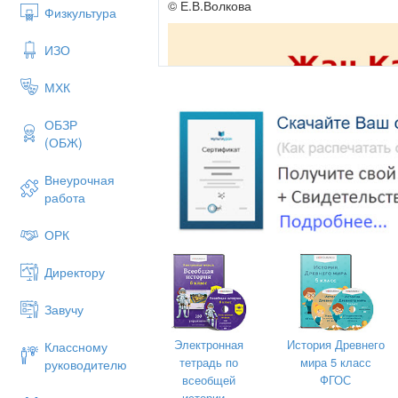
© Е.В.Волкова
Физкультура
ИЗО
МХК
ОБЗР
(ОБЖ)
Внеурочная
работа
ОРК
Директору
Завучу
Электронная
История Древнего
Классному
тетрадь по
мира 5 класс
руководителю
Жан Кальвин
всеобщей
ФГОС
истории...
10 июля 1509 – 27 мая 1564;