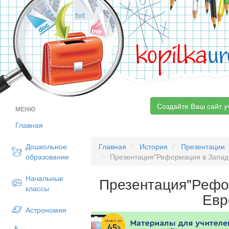
kopilka
ur
Создайте Ваш сайт у
МЕНЮ
Главная
Дошкольное
Главная
История
Презентации
образование
Презентация"Реформация в Запад
Начальные
Презентация"Рефо
классы
Евр
Астрономия