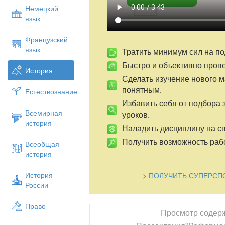
Немецкий
язык
Французский
язык
Тратить минимум сил на по
Быстро и объективно пров
История
Сделать изучение нового 
понятным.
Естествознание
Избавить себя от подбора 
Всемирная
уроков.
история
Наладить дисциплину на св
Получить возможность рабо
Всеобщая
история
История
=> ПОЛУЧИТЬ СУПЕРСП
России
Право
Просмотр содер