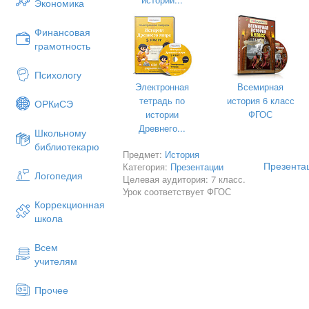
Экономика
С 1632 года – протестант;
За протестантские проповеди и 
Финансовая
литературы подвергается пресле
грамотность
Францию;
Труды: «Сон душ», «Наставление
Психологу
С 1536 года – в Женеве: пропов
Электронная
Всемирная
авторитетным человеком в город
тетрадь по
история 6 класс
ОРКиСЭ
истории
ФГОС
Древнего...
Школьному
библиотекарю
Предмет:
История
Презента
Категория:
Презентации
Логопедия
Целевая аудитория: 7 класс.
Урок соответствует ФГОС
Коррекционная
школа
Всем
учителям
Прочее