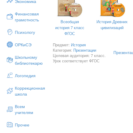
Экономика
Рост грамотности среди населен
Продажа индульгенций;
Финансовая
Несоответствие образа жизни сл
грамотность
Всеобщая
История Древних
история 7 класс
цивилизаций
Психологу
ФГОС
ОРКиСЭ
Предмет:
История
Категория:
Презентации
Презента
Целевая аудитория: 7 класс.
Школьному
Урок соответствует ФГОС
библиотекарю
Логопедия
Коррекционная
школа
Всем
учителям
Прочее