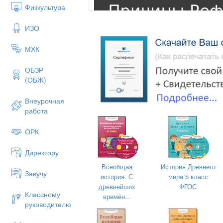
Физкультура
ИЗО
МХК
ОБЗР
(ОБЖ)
Внеурочная
работа
ОРК
Директору
Всеобщая
История Древнего
Завучу
история. С
мира 5 класс
Причины Реформации.
древнейших
ФГОС
Классному
времён...
Недовольство части населения р
руководителю
Обширные земельные владения,
малоземельных дворян;