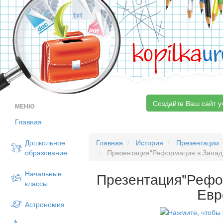
kopilka
ur
Создайте Ваш сайт у
МЕНЮ
Главная
Дошкольное
Главная
История
Презентации
образование
Презентация"Реформация в Запад
Начальные
Презентация"Рефо
классы
Евр
Астрономия