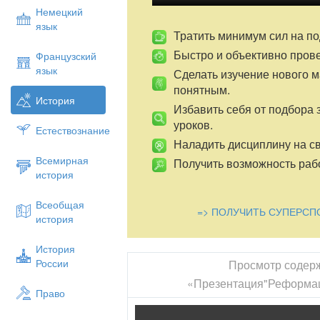
Немецкий
язык
Тратить минимум сил на по
Быстро и объективно пров
Французский
язык
Сделать изучение нового 
понятным.
История
Избавить себя от подбора 
уроков.
Естествознание
Наладить дисциплину на св
Всемирная
Получить возможность рабо
история
Всеобщая
=> ПОЛУЧИТЬ СУПЕРСП
история
История
России
Просмотр содер
«Презентация"Реформац
Право