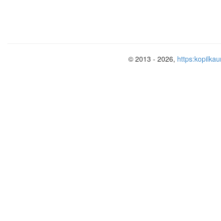
Начало Реформации.
31 октября 1517
г
. преподавате
Виттенберга
Мартин
Лютер
прик
дверям небольшой церкви – «95 
© 2013 - 2026,
https:kopilkau