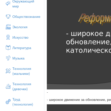
Окружающий
мир
Обществознание
Экология
Искусство
Литература
Музыка
Технология
(мальчики)
Технология
(девочки)
-
Труд
- широкое движение за обновление, р
(технология)