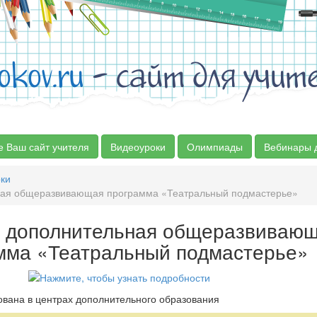
okov.ru
- сайт для учит
е Ваш сайт учителя
Видеоуроки
Олимпиады
Вебинары 
ки
ая общеразвивающая программа «Театральный подмастерье»
 дополнительная общеразвиваю
мма «Театральный подмастерье»
вана в центрах дополнительного образования