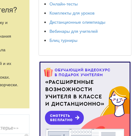
Онлайн-тесты
теля?
Комплекты для уроков
Дистанционные олимпиады
ку и
Вебинары для учителей
знания
Блиц турниры
ала
й и их
оках.
ворчески.
стерье»»