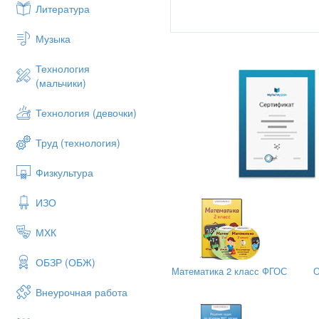
Литература
Музыка
Технология
(мальчики)
Автор – составитель:
Технология (девочки)
Салеева Любовь Николаевна
Труд (технология)
Физкультура
ИЗО
МХК
ОБЗР (ОБЖ)
Математика 2 класс ФГОС
О
Внеурочная работа