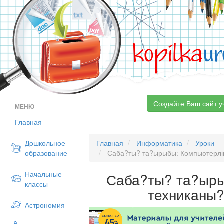
kopilka
ur
Создайте Ваш сайт у
МЕНЮ
Главная
Дошкольное
Главная
Информатика
Уроки
образование
Саба?ты? та?ырыбы: Компьютерлік
Начальные
Саба?ты? та?ыры
классы
техниканы?
Астрономия