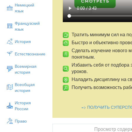
II.?тілгенді пысы?тау
Немецкий
язык
III.Жа?а ??ымдармен ал?аш?ы таныс
IV.Жа?а ??ымдарды бекіту кезе?і
Французский
язык
V.Жа?а ??ымдарды ?олдану кезе?і
Тратить минимум сил на по
VI.Ба?ылау кезе?і
История
Быстро и объективно пров
Саба? барысы
Сделать изучение нового 
Естествознание
понятным.
I. ?йымдастыру кезе?і
Избавить себя от подбора 
О?ушыларды саба? та?ырыбы мен ма?с
Всемирная
уроков.
история
II. ?тілгенді пысы?тау
Наладить дисциплину на св
· 1642 жылы француз математигі 
Всеобщая
Получить возможность рабо
машинасы ?алай аталды?
история
· 1694 ж неміс математигі Лейбин
История
машинасын жаса?ан ЭЕМ машинасы 
=> ПОЛУЧИТЬ СУПЕРСП
России
· 1833 жылы ал?аш?ы есептеуі
ббидж
Право
жаса?ан ЭЕМ машинасы ?алай атал
Просмотр содер