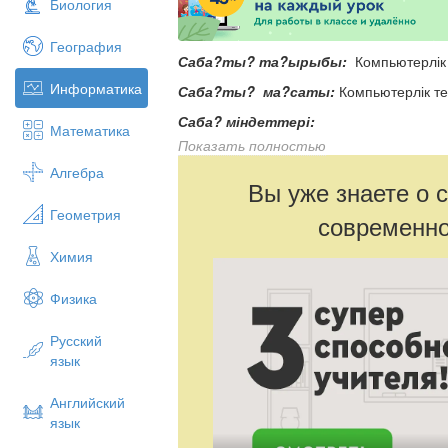
Биология
География
Саба?ты? та?ырыбы:
Компьютерлік 
Информатика
Саба?ты? ма?саты:
Компьютерлік те
Саба? міндеттері:
Математика
Показать полностью
Білімділік:
Компьютерлік техниканы? дам
Алгебра
Дамытушылы?
:
О?ушыларды? ойлау 
Вы уже знаете о 
дамыту.
Геометрия
современно
Т?рбиелік
:
?р о?ушыны іскерлікке, на
Химия
Саба?ты? т?рі:
аралас саба?
О?ыту ?дістері:
с?здік, к?рнекі, прак
Физика
Саба?ты? ??рал-жабды?тары:
компь
Русский
ра?тары т.б.б.
язык
О?ыту формалары:
жеке, топты? ж?н
Саба?ты? барысы:
Английский
язык
I.?йымдастыру кезе?і