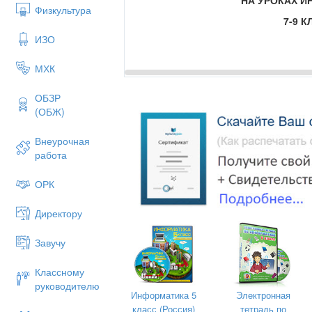
Физкультура
7-9 
ИЗО
МХК
ОБЗР
(ОБЖ)
Внеурочная
работа
ОРК
Директору
Завучу
Классному
руководителю
Информатика 5
Электронная
класс (Россия)
тетрадь по