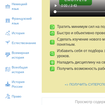
Немецкий
язык
Французский
язык
Тратить минимум сил на по
Быстро и объективно пров
История
Сделать изучение нового 
Естествознание
понятным.
Избавить себя от подбора 
Всемирная
уроков.
история
Наладить дисциплину на св
Всеобщая
Получить возможность рабо
история
История
=> ПОЛУЧИТЬ СУПЕРСП
России
Право
Просмотр содер