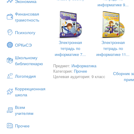
Экономика
информатике 9...
Финансовая
грамотность
Психологу
Электронная
Электронная
ОРКиСЭ
тетрадь по
тетрадь по
информатике 7...
информатике 11...
Школьному
Раздел 1. «Информация и информа
библиотекарю
Предмет:
Информатика
Категория:
Прочее
Задача № 1.1. Платье
Сборник з
Логопедия
Целевая аудитория: 9 класс
прим
Татьяна планирует приобрести платье
затратив не более 15 000 рублей. Дл
Коррекционная
платье должно быть из фатина, длина -
школа
Задание
Всем
Зайдите на сайты нескольких магазино
учителям
Воспользуйтесь фильтрами и выберите
Прочее
требованиями Татьяны.