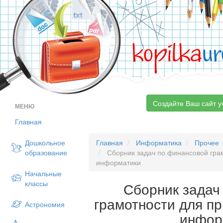
kopilka
ur
Создайте Ваш сайт у
МЕНЮ
Главная
Дошкольное
Главная
Информатика
Прочее
образование
Сборник задач по финансовой гра
информатики
Начальные
классы
Сборник задач
грамотности для п
Астрономия
инфор