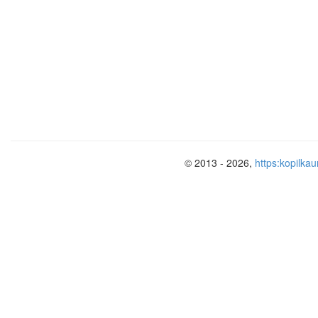
товара
Изготовит
Задача № 1.3. Расчет оплаты за мо
Михаил платит за интернет каждый ме
На рисунках представлен расход моби
© 2013 - 2026,
https:kopilkau