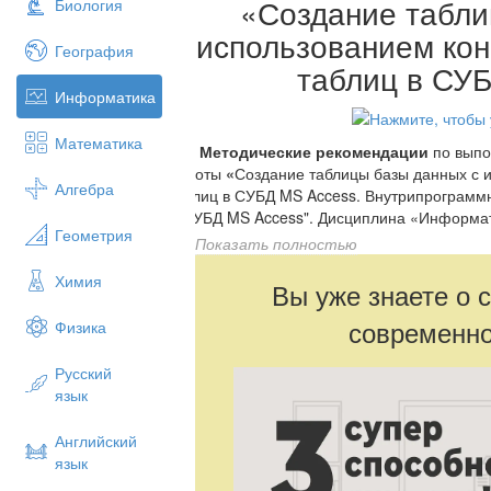
«Создание табли
Биология
использованием кон
География
таблиц в СУ
Информатика
Математика
Методические рекомендации
по вып
работы
«
Создание таблицы базы данных с 
Алгебра
таблиц в СУБД MS Access. Внутрипрогра
и СУБД MS Access". Дисциплина «Информат
Геометрия
курса)
Показать полностью
Составил: преподаватель информатики
Химия
Вы уже знаете о 
Методические рекомендации по выполн
современно
Физика
предназначены для приобретения cтуде
прикладной программой МS АССЕSS. Ме
теоретическую часть, задания, снабже
Русский
исполнения и уточняющими видами экр
язык
наглядности. Для закрепления и прове
дополнительное задание.
Английский
язык
Базы данных и системы управления б