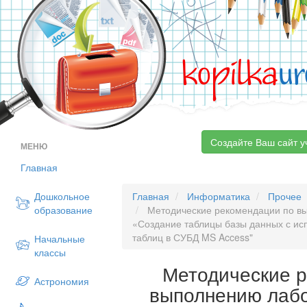
kopilka
ur
Создайте Ваш сайт у
МЕНЮ
Главная
Дошкольное
Главная
Информатика
Прочее
образование
Методические рекомендации по в
«Создание таблицы базы данных с ис
таблиц в СУБД MS Access"
Начальные
классы
Методические 
Астрономия
выполнению лаб