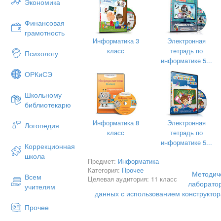
Экономика
Например, с числовыми величинами мо
операции, а с символьными и логическим
Финансовая
грамотность
Объекты базы данных и их назначени
Информатика 3
Электронная
Объекты БД:
Таблица, Запрос, Форма,
класс
тетрадь по
Психологу
Рассмотрено и
информатике 5...
Назначение:
Хранение данных, Отбор 
(позволяет пользователю заполнять тол
комиссии «М
ОРКиСЭ
заполнить), Печать данных, Автоматиз
дисциплин»
быстродействия системы управления.
Школьному
протокол
библиотекарю
Пример.
Создание базы данных
«Моя 
и мастера таблиц в СУБД MS Access.
Председатель 
Информатика 8
Электронная
Логопедия
Цели:
класс
тетрадь по
информатике 5...
Коррекционная
закрепление умений студентов са
школа
знания, умения и навыки по инфо
Предмет:
Информатика
данных в среде MS Access,
Категория:
Прочее
Методич
осуществлять их перенос в новые 
Всем
Целевая аудитория: 11 класс
лаборато
учителям
Порядок работы
данных с использованием конструктор
Запустите программу СУБД МS АССЕSS и
Прочее
этого при стандартной установке МS Off