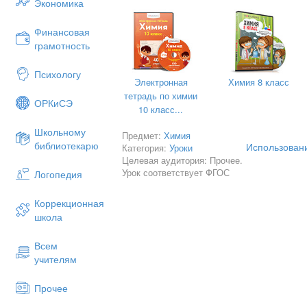
Экономика
больше в страну и синяя краска инди
Актуальность
мундиров. Наполеон пообещал миллио
В сегодняшнем мире очень сложн
Финансовая
получения этого красителя из отечес
предмету, даже имея большой опыт, 
грамотность
никому и не удалось.
Лишь спустя сорок лет, в 1842 г., пр
Проблема
Психологу
Зинин сделал открытие, благодаря ко
Как эффективно использовать интерне
Электронная
Химия 8 класс
промышленный способ получения не то
ли Интернет дать новые возм
тетрадь по химии
красителей. И уже в 1862 г. на межд
ОРКиСЭ
образовательные результаты?
10 класс...
Лондоне, появились первые образцы 
ими ткани, перья и меха. Посетители
Гипотеза
Школьному
Предмет:
Химия
яркостью, глубиной и блеском, невид
библиотекарю
Использовани
Категория:
Уроки
Интернет это инструмент для пр
удивительное, что все эти красители
Целевая аудитория: Прочее.
сэкономить время при подготовке к у
анилина, получаемого из каменноуго
Урок соответствует ФГОС
Логопедия
обучающихся не только в классе, но и д
Таким образом, создание анилинокр
же как любым инструментом им ну
возможным лишь после открытия, сде
Коррекционная
Использование интернет – ресурсов 
Н.Н. Зининым. Но несмотря на это в 
школа
информацию по предмету таки
завозились из-за границы. А тонны к
самостоятельно выбирать собственн
получения анилина, использовались п
Всем
как индивидуально, так и в группах.
смазывания деревянных мостовых.
учителям
А какое именно открытие сделал Н.Н.
В результате использования на уроке 
узнаете сегодня, воспользовавшись
мотивацию обучающихся к обучению, 
Прочее
Интернет.
эмоциональными, реализовать индиви