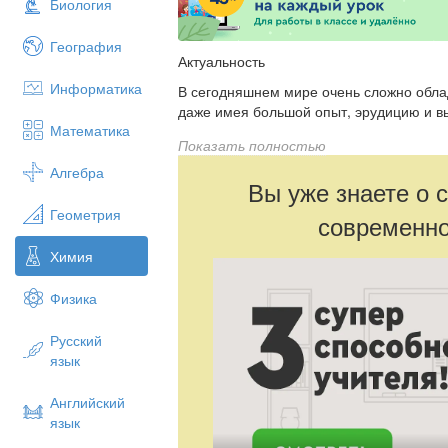
Биология
География
Актуальность
Информатика
В сегодняшнем мире очень сложно обла
даже имея большой опыт, эрудицию и в
Математика
Проблема
Показать полностью
Как эффективно использовать интернет
Алгебра
Вы уже знаете о 
Интернет дать новые возможности для 
результаты?
Геометрия
современно
Гипотеза
Химия
Интернет это инструмент для преподава
время при подготовке к урокам и оптим
Физика
только в классе, но и дома. А так как эт
инструментом им нужно уметь грамотно
Русский
– ресурсов позволит предоставлять о
язык
таким образом, чтобы они смогли само
траекторию изучения материала, как инд
Английский
В результате использования на уроке и
язык
мотивацию обучающихся к обучению, с