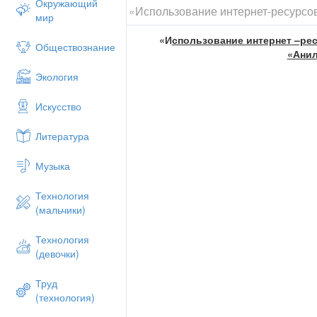
Окружающий
«Использование интернет-ресурсов
Образовательные: ознакомить с ар
мир
анилина: химическим строением, св
«И
спользование интернет –рес
Воспитательные: научить участвовать
Обществознание
«Ани
находить по ссылке в интернете нуж
Экология
Развивающие: формировать основны
коммуникативную личностную.
Искусство
Оборудование:
Литература
набор шаростержневых моделей (6
1 атом азота);
Музыка
необходимое компьютерное обесп
Интернет или интернет-странички
единая сеть, индивидуальные зад
Технология
(мальчики)
План урока:
Актуализация – 4 мин.
Технология
Слово преподавателя – 2 мин.
(девочки)
Работа в группах – 10 мин.
Презентации (выступления обучаю
Труд
Обобщение материала – 5 мин.
(технология)
Домашнее задание – 1 мин.