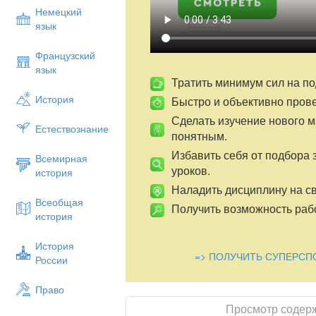
эмоциональными, реализовать индивид
Немецкий
самостоятельность обучающихся, повыси
язык
труд преподавателя.
Французский
Использование интернет - ресурсов дае
язык
материал более доходчиво, за меньшее
Тратить минимум сил на по
стороны обучающихся, находить основ
История
Быстро и объективно пров
уроков, экономить время для речевой пр
индивидуальную, групповую и фронтальн
Сделать изучение нового 
Естествознание
контролирование учебной деятельности
понятным.
повысить их мотивацию, вовлечь в творч
Избавить себя от подбора 
быстроту и надежность знаний.
Всемирная
уроков.
Так же мне бы хотелось отметить следу
история
интернет – ресурсов на уроках химии э
Наладить дисциплину на св
техникума (наличия компьютеров с дос
Всеобщая
Получить возможность рабо
не имеют навыков работы с компьютеро
история
обучающихся имеют доступ в Интернет т
контент- фильтр блокирует многие ст
История
=> ПОЛУЧИТЬ СУПЕРСП
низкая скорость для работы в сети Инте
России
Предлагаю рассмотреть урок по химии 
интернет – ресурсов.
Право
Задачи урока:
Просмотр содер