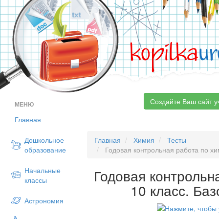
kopilka
ur
Создайте Ваш сайт у
МЕНЮ
Главная
Дошкольное
Главная
Химия
Тесты
образование
Годовая контрольная работа по хим
Начальные
Годовая контрольн
классы
10 класс. Ба
Астрономия