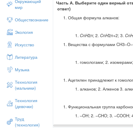
Окружающий
Часть А. Выберите один верный от
мир
ответ)
Общая формула алканов:
Обществознание
Экология
C
n
H
2
n
​; 2.
C
n
H
2
n
+2​; 3.
C
n
Вещества с формулами CH3​–O–C
Искусство
Литература
гомологами; 2. изомерами;
Музыка
Ацетилен принадлежит к гомолог
Технология
(мальчики)
алканов; 2. Алкенов 3. алк
Технология
(девочки)
Функциональная группа карбоно
–OH; 2. –CHO; 3. –COOH; 4
Труд
(технология)