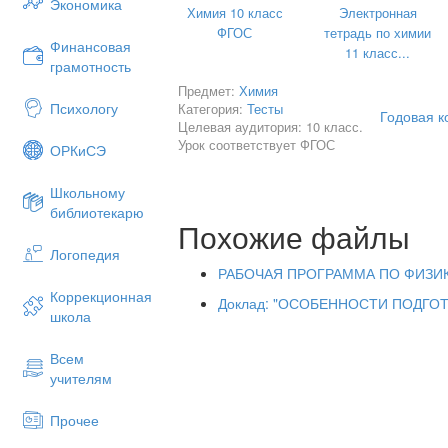
Экономика
Химия 10 класс
Электронная
Допишите уравнение реакции и у
ФГОС
тетрадь по химии
Финансовая
C2​H4​+Br2​→ ________. Тип реак
11 класс...
грамотность
Предмет:
Химия
Психологу
Категория:
Тесты
Часть С. Работа с текстом (3 балла 
Годовая к
Целевая аудитория: 10 класс.
Прочитайте текст и ответьте на 
Урок соответствует ФГОС
ОРКиСЭ
«Метан —
Школьному
простейший углеводород, бесцветный г
библиотекарю
м компонентом природного газа и шир
Похожие файлы
вступает в реакции замещения, наприм
ыделяется большое количество теплот
Логопедия
РАБОЧАЯ ПРОГРАММА ПО ФИЗИКЕ 
Вопросы:
Коррекционная
Доклад: "ОСОБЕННОСТИ ПОДГОТ
школа
К какому классу углеводородов 
Всем
учителям
Прочее