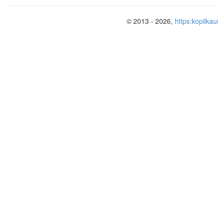
Напишите уравнение реакции го
© 2013 - 2026,
https:kopilkau
Какое практическое значение им
Годовая контрольная работа по хим
Вариант 2
Часть А. Выберите один верный от
ответ)
Общая формула алкенов:
C
n
H
2
n
​; 2.
C
n
H
2
n
+2​; 3.
C
n
Гомологами являются:
пропан и бутан; 2. этан и э
бензол и толуол.