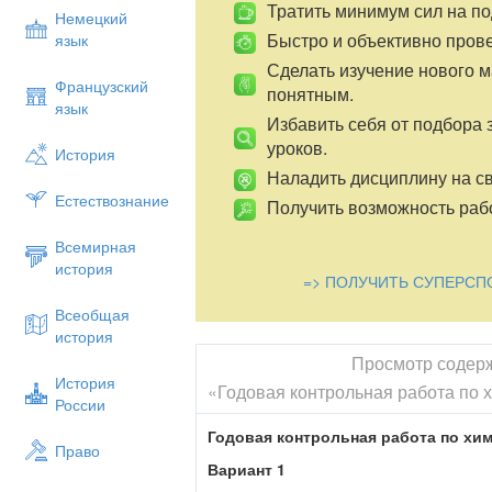
Тратить минимум сил на по
Немецкий
Быстро и объективно пров
язык
Сделать изучение нового 
Французский
понятным.
язык
Избавить себя от подбора 
уроков.
История
Наладить дисциплину на св
Естествознание
Получить возможность рабо
Всемирная
история
=> ПОЛУЧИТЬ СУПЕРСП
Всеобщая
история
Просмотр содер
История
«Годовая контрольная работа по х
России
Годовая контрольная работа по хим
Право
Вариант 1