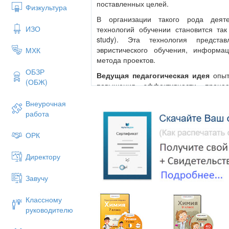
поставленных целей.
Физкультура
В организации такого рода деят
ИЗО
технологий обучении становится так
study). Эта технология предста
эвристического обучения, информац
МХК
метода проектов.
ОБЗР
Ведущая педагогическая идея
опыт
(ОБЖ)
повышения эффективности проце
внедрения кейс-технологии в учебный 
Внеурочная
Работа по теме
опыта осуществляет
работа
качества обучения учащихся по х
учащихся к сдаче ОГЭ (ЕГЭ) и олимпи
ОРК
Диапазон применения опыта:
опыт
Директору
учителями химии, отдельные п
использования в работе учителей ра
работающих в средней и старшей шко
Завучу
Теоретическая база опыта
.
Классному
Кейс-метод широко используется в о
руководителю
применён в учебном процессе на
университета. Первые подборки кейс