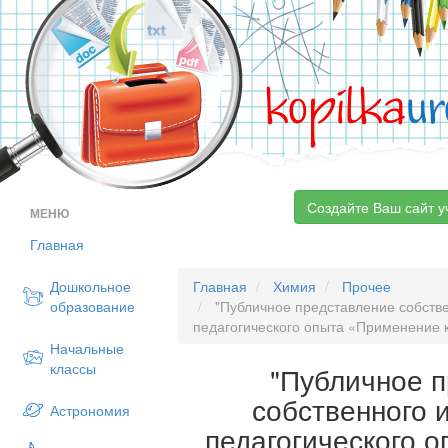
kopilka
ur
Создайте Ваш сайт у
МЕНЮ
Главная
Дошкольное
Главная
Химия
Прочее
образование
"Публичное представление собств
педагогического опыта «Применение к
Начальные
классы
"Публичное 
собственного 
Астрономия
педагогического 