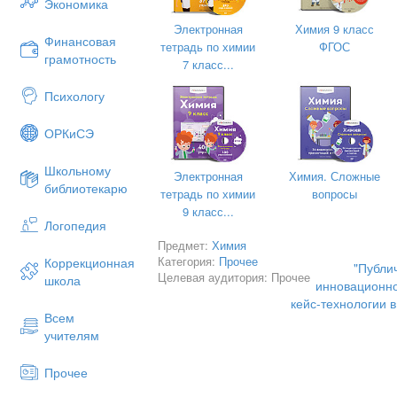
Экономика
отчётах Гарвардского университета.
Электронная
Химия 9 класс
Финансовая
Название метода происходит от англи
тетрадь по химии
ФГОС
грамотность
понятия «кейс»- чемоданчик для хр
7 класс...
документов и пр.
Психологу
Суть его в том, что обучающимся пр
для ситуации, имеющей отношения 
ОРКиСЭ
описание которой отражает ка
Отличительной особенностью да
Школьному
проблемной ситуации на основе факто
Электронная
Химия. Сложные
библиотекарю
тетрадь по химии
вопросы
При этом сама проблема не имеет 
9 класс...
такой ситуацией необходимо правильно
Логопедия
решения подготовить «кейс» 
Предмет:
Химия
материалами (статьи, литературные
Категория:
Прочее
Коррекционная
"Публи
статистические отчеты и пр.)
Целевая аудитория: Прочее
школа
инновационно
Поставив правильно задачу и подгото
кейс-технологии 
Всем
деятельность обучающихся по ра
учителям
Работа в режиме кейс-метода пред
Непосредственная цель метода -
подгрупп обучающихся анализирует
Прочее
практическое решение. В результате 