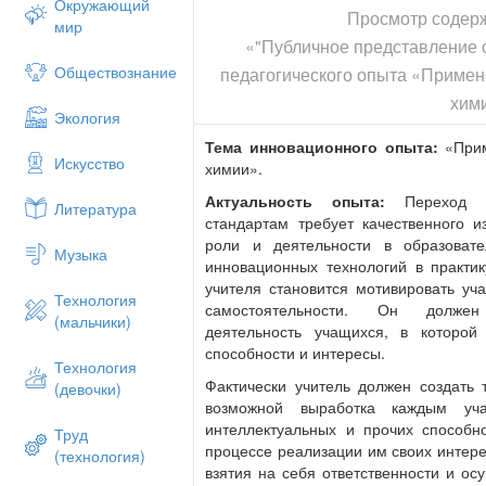
Окружающий
Просмотр содер
мир
«"Публичное представление 
Обществознание
педагогического опыта «Примен
хим
Экология
Тема инновационного опыта:
«Прим
Искусство
химии».
Актуальность опыта:
Переход к
Литература
стандартам требует качественного и
роли и деятельности в образоват
Музыка
инновационных технологий в практик
учителя становится мотивировать уч
Технология
самостоятельности. Он должен
(мальчики)
деятельность учащихся, в которо
способности и интересы.
Технология
Фактически учитель должен создать т
(девочки)
возможной выработка каждым уч
интеллектуальных и прочих способн
Труд
процессе реализации им своих интере
(технология)
взятия на себя ответственности и ос