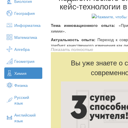
Биология
кейс-технологии 
География
Информатика
Тема инновационного опыта:
«Прим
химии».
Математика
Актуальность опыта:
Переход к совр
требует качественного изменения как ли
Алгебра
Показать полностью
в образовательном процессе, так и 
практику школьной жизни. Главной за
Вы уже знаете о 
Геометрия
учащихся на проявление инициати
организовать самостоятельную деятел
современно
Химия
бы реализовать свои способности и инт
Фактически учитель должен создать 
Физика
возможной выработка каждым у
интеллектуальных и прочих способ
Русский
процессе реализации им своих интер
язык
взятия на себя ответственности и о
поставленных целей.
Английский
язык