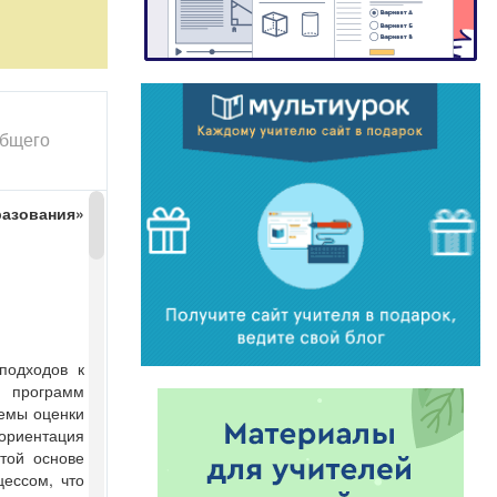
общего
разования»
подходов к
 программ
емы оценки
риентация
той основе
ессом, что