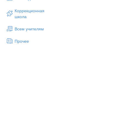
исследования.
Коррекционная
Рассмотрим внимательнее не
школа
Первый подраздел, который 
работы на углубленном уров
Всем учителям
можно увидеть различные и
регистрация на сайте.
Прочее
Информация, которую дает п
средний темп речи, подкреп
отметить, что важные фразы
Это позволяет обратить вним
школьника задействованы вс
повышает качество образован
Ссылка на ознакомительное 
Ознакомительное видео пока
лабораторий. Каждый, кого 
портале и продолжить изучен
Немаловажный раздел, ко
Федеральные рабочие прог
предмета «Химия» базовый 