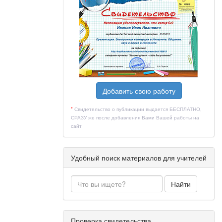
овательной
федеральной
 «Химия» в
зательного
предметные
предметные
Добавить свою работу
ного закона
*
Свидетельство о публикации выдается БЕСПЛАТНО,
СРАЗУ же после добавления Вами Вашей работы на
ам освоения
сайт
авленных в
еподавания
еализующих
Удобный поиск материалов для учителей
спитания в
015 № 996 -
 обучения,
Найти
классов на
сти целей,
Проверка свидетельства