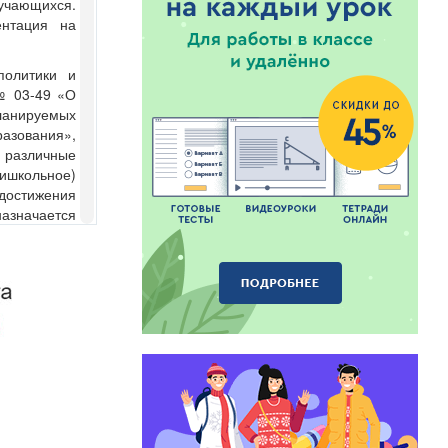
бучающихся.
ентация на
политики и
№ 03-49 «О
ланируемых
разования»,
 различные
ришкольное)
остижения
назначается
ными актами
спечивают
достижений
ся: