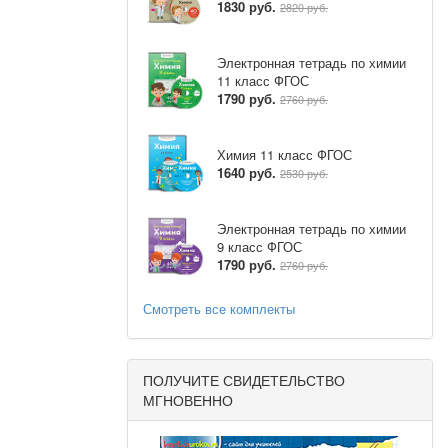
1830 руб.
2820 руб.
Электронная тетрадь по химии
актические
11 класс ФГОС
боратории»
1790 руб.
2760 руб.
бязательна
Химия 11 класс ФГОС
тым языком,
1640 руб.
2530 руб.
ное. Стоит
ым шрифтом.
 образом, у
Электронная тетрадь по химии
9 класс ФГОС
рная), что
1790 руб.
2760 руб.
Смотреть все комплекты
виртуальных
роваться на
ПОЛУЧИТЕ СВИДЕТЕЛЬСТВО
едставлены
МГНОВЕННО
бразования
ого общего