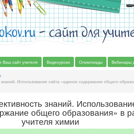
okov.ru
- сайт для учит
е Ваш сайт учителя
Видеоуроки
Олимпиады
Вебинары 
е
 знаний. Использование сайта «единое содержание общего образо
ективность знаний. Использовани
ржание общего образования» в р
учителя химии