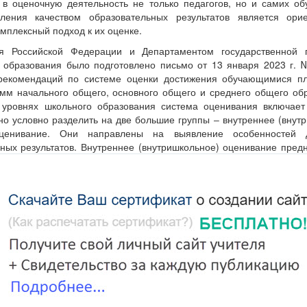
 в оценочную деятельность не только педагогов, но и самих о
ения качеством образовательных результатов является ори
мплексный подход к их оценке.
я Российской Федерации и Департаментом государственной 
 образования было подготовлено письмо от 13 января 2023 г. 
 рекомендаций по системе оценки достижения обучающимися п
амм начального общего, основного общего и среднего общего об
х уровнях школьного образования система оценивания включает
о условно разделить на две большие группы ‒ внутреннее (внут
енивание. Они направлены на выявление особенностей д
ых результатов. Внутреннее (внутришкольное) оценивание пред
бучения в классе по учебным предметам и регулируется локаль
 (положением) и должно включать:
;
) работы;
кие) работы.
нутришкольного оценивания по учебным предметам обе
г образовательных достижений, включающий оценку уровня 
и предметных результатов. К процедурам внешней оценки относят