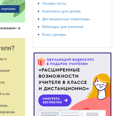
Онлайн-тесты
Комплекты для уроков
Дистанционные олимпиады
Вебинары для учителей
зования» в
Блиц турниры
теля?
ку и
знания
ала
й и их
оках.
ворчески.