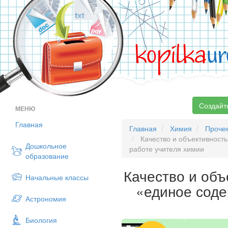
kopilka
ur
Создайт
МЕНЮ
Главная
Главная
Химия
Проче
Качество и объективность
Дошкольное
работе учителя химии
образование
Качество и объ
Начальные классы
«единое соде
Астрономия
Биология