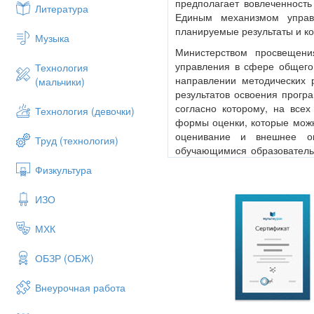
предполагает вовлеченность
Литература
Единым механизмом управл
планируемые результаты и ко
Музыка
Министерством просвещени
управления в сфере общего
Технология
направлении методических
(мальчики)
результатов освоения прогр
согласно которому, на все
Технология (девочки)
формы оценки, которые можн
оценивание и внешнее оц
Труд (технология)
обучающимися образовательн
для организации процесса о
Физкультура
образовательной организации
‒ текущую оценку;
ИЗО
‒ промежуточную аттестацию
МХК
‒ стартовые (диагностические
ОБЗР (ОБЖ)
‒ комплексные (диагностичес
Все элементы системы в
Внеурочная работа
внутришкольный мониторин
личностных, метапредметных 