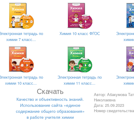
ттестация (далее – ГИА);
е работы;
ния федерального, регионального и муниципального уровней.
Электронная тетрадь по
Химия 10 класс ФГОС
Электрон
и процесса обучения на всех уровнях общего образования пред
химии 7 класс...
химии
 критериального оценивания, которое применяется при реали
ые ориентиры для организации учебного процесса по учебному
атериала обучающимися, коррекции методических процедур для 
ние критериев оценивания обеспечивает понимание учебных целе
Электронная тетрадь по
Электронная тетрадь по
Электрон
льной деятельности. Родители получают объективные доказатель
химии 10 класс...
химии 11 класс...
химии
 возможность отслеживать результаты в обучении ребенка и обесп
Скачать
Автор: Абакумова Та
Качество и объективность знаний.
Николаевна
«Единое содержание общего образования» в работе учителя 
Использование сайта «единое
Дата: 25.09.2023
Номер свидетельств
содержание общего образования»
в работе учителя химии
ючает в себя подразделы, которые помогут учителям химии подг
овне. Сайт «Единое содержание общего образования» содержит 
работах, методических интерактивных кейсах, а также можно изуч