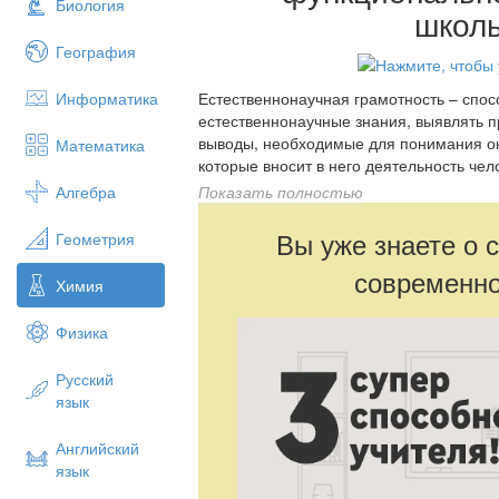
Биология
школ
География
Информатика
Естественнонаучная грамотность – спос
естественнонаучные знания, выявлять 
выводы, необходимые для понимания о
Математика
которые вносит в него деятельность чел
соответствующих решений. Функциональн
Алгебра
Показать полностью
формируется посредством каждого шко
развития функциональной грамотности ш
Вы уже знаете о 
Геометрия
сформированности являются задания тв
современно
задания. Естественнонаучная грамотнос
Химия
естественнонаучные знания, выявлять 
выводы, необходимые для понимания о
Физика
которые вносит в него деятельность чел
соответствующих решений. Функциональн
Русский
формируется посредством каждого шко
язык
развития функциональной грамотности ш
сформированности являются задания тв
Английский
задания. Функциональная грамотность к
язык
посредством каждого школьного предме