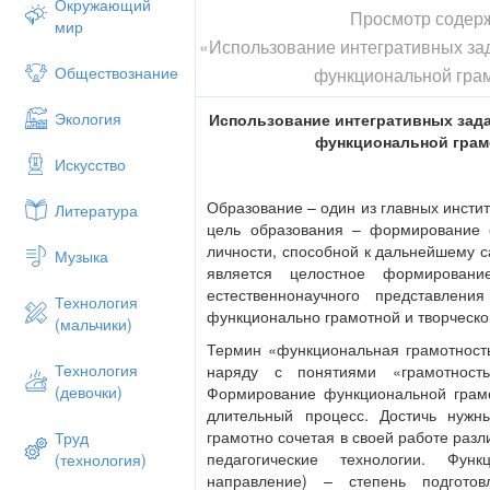
Окружающий
Просмотр содер
мир
«Использование интегративных зад
Обществознание
функциональной гра
Экология
Использование интегративных зада
функциональной грам
Искусство
Образование – один из главных инстит
Литература
цель образования – формирование с
личности, способной к дальнейшему 
Музыка
является целостное формирован
естественнонаучного представлен
Технология
функционально грамотной и творческо
(мальчики)
Термин «функциональная грамотност
Технология
наряду с понятиями «грамотност
(девочки)
Формирование функциональной грамо
длительный процесс. Достичь нужн
грамотно сочетая в своей работе раз
Труд
педагогические технологии. Фун
(технология)
направление) – степень подгото