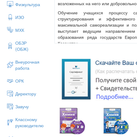
возложенных на него или добровольно
Физкультура
Обучение учащихся процессу са
ИЗО
структурирования и эффективног
максимальной самореализации и по
МХК
выступает ведущим направлением
образования ряда государств Евро
ОБЗР
Казахстан.
(ОБЖ)
В этих условиях роль предметов, в 
множество «пограничных» с другими 
Внеурочная
возрастает в старших классах 
работа
эффективных путей и средств решени
и проблем (защита окружающей среды
ОРК
другие). Ядром данного процесса выс
так как под ней понимают «способ
Директору
жизненные задачи в различных сфер
прикладных знаний.
Завучу
Естественнонаучная грамотнос
естественнонаучные знания, выявля
Классному
выводы, необходимые для понимания 
руководителю
которые вносит в него деятельнос
соответствующих решений.