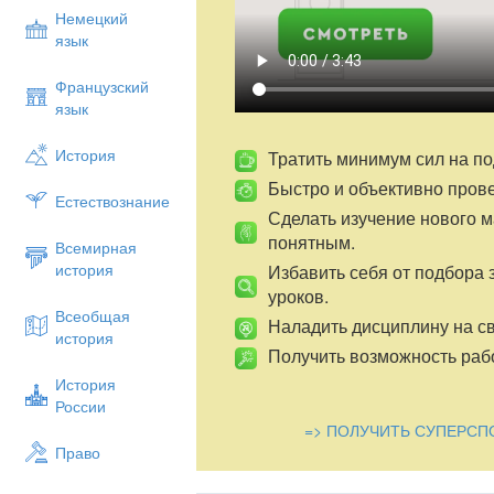
функциональной грамотности школьников
Немецкий
сформированности являются интегратив
язык
это разновидность задач, которые могут
Французский
язык
История
Тратить минимум сил на по
Быстро и объективно пров
Естествознание
Сделать изучение нового 
понятным.
Всемирная
история
Избавить себя от подбора 
уроков.
Всеобщая
Наладить дисциплину на св
история
Получить возможность рабо
История
России
=> ПОЛУЧИТЬ СУПЕРСП
Право