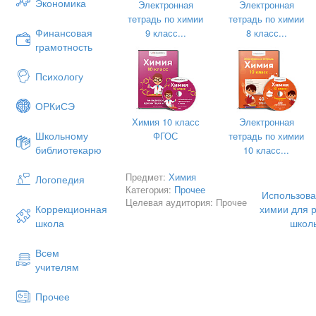
Экономика
Электронная
Электронная
Функциональная грамотность как
тетрадь по химии
тетрадь по химии
посредством каждого школьного пр
Финансовая
9 класс...
8 класс...
функциональной грамотности шк
грамотность
сформированности являются за
интегративные задания.
Психологу
Интегративное задание – разновидн
ОРКиСЭ
применяться на различных уроках. Их
знаний и умений из разных наук, разн
Химия 10 класс
Электронная
Школьному
в объединении их вокруг и ради реше
ФГОС
тетрадь по химии
библиотекарю
ради познания одного объекта или пр
10 класс...
задания разрабатываются как м
Предмет:
Химия
связывающие теорию и личный опыт у
Логопедия
Категория:
Прочее
Использова
Так при изучении темы «Сера и 
Целевая аудитория: Прочее
химии для 
Коррекционная
учащимся предложить следующее зад
школ
школа
Раскройте двойственную биологи
Всем
Перечислите основные источники
учителям
атмосферы и способы его улавл
Прочее