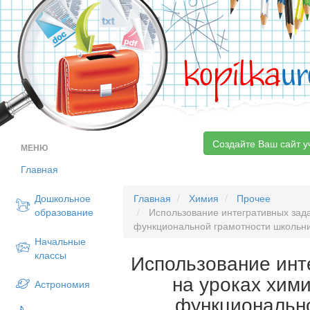
kopilka
ur
Создайте Ваш сайт у
МЕНЮ
Главная
Дошкольное
Главная
Химия
Прочее
образование
Использование интегративных зада
функциональной грамотности школьн
Начальные
классы
Использование инт
на уроках хим
Астрономия
функциональн