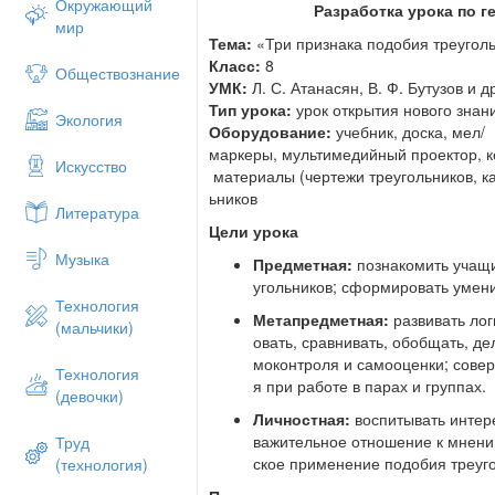
Окружающий
Разработка урока по г
мир
Тема:
«Три признака подобия треугол
Класс:
8
Обществознание
УМК:
Л. С. Атанасян, В. Ф. Бутузов и 
Тип урока:
урок открытия нового знани
Экология
Оборудование:
учебник, доска, мел/
маркеры, мультимедийный проектор, к
Искусство
материалы (чертежи треугольников, ка
ьников
Литература
Цели урока
Музыка
Предметная:
познакомить учащи
угольников; сформировать умен
Технология
Метапредметная:
развивать ло
(мальчики)
овать, сравнивать, обобщать, д
моконтроля и самооценки; сове
Технология
я при работе в парах и группах.
(девочки)
Личностная:
воспитывать интере
важительное отношение к мнению
Труд
ское применение подобия треуг
(технология)