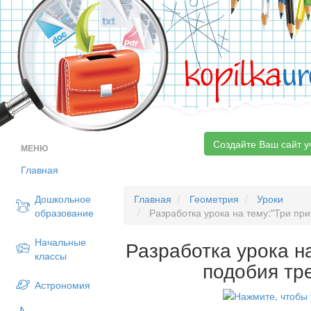
kopilka
ur
Создайте Ваш сайт у
МЕНЮ
Главная
Дошкольное
Главная
Геометрия
Уроки
образование
Разработка урока на тему:"Три при
Начальные
Разработка урока н
классы
подобия тр
Астрономия