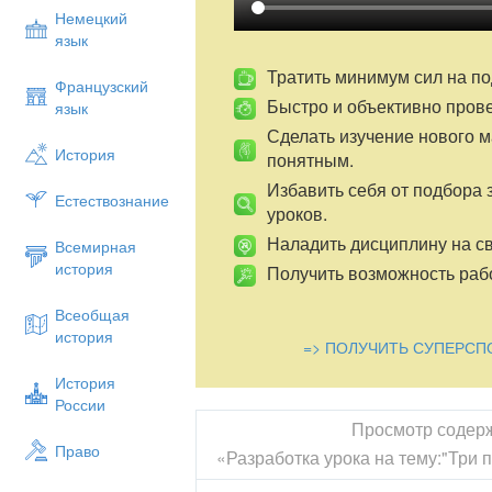
Немецкий
язык
Тратить минимум сил на по
Французский
Быстро и объективно пров
язык
Сделать изучение нового 
История
понятным.
Избавить себя от подбора 
Естествознание
уроков.
Наладить дисциплину на св
Всемирная
история
Получить возможность рабо
Всеобщая
история
=> ПОЛУЧИТЬ СУПЕРСП
История
России
Просмотр содер
Право
«Разработка урока на тему:"Три 