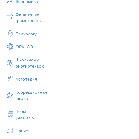
Экономика
Создание позитивного настроя:
и свойствами треугольников,
Финансовая
тво практических задач —
грамотность
от измерения высоты зданий д
Психологу
II. Актуализация знаний (5 минут)
Устная работа (фронтально):
ОРКиСЭ
Какие треугольники называются
Школьному
Что такое коэффициент подобия
библиотекарю
Как связаны площади подобных 
Назовите свойства углов при па
Логопедия
Вспомните теорему о сумме угло
Коррекционная
III. Постановка темы и цели урока (
школа
Учитель:
«Мы знаем определение под
нужно проверять все углы и сторон
Всем
вуют более простые способы. Какая
учителям
Учащиеся формулируют тему:
«Три п
Учитель:
«Какую цель мы поставим п
Прочее
Учащиеся (с помощью учителя):
«Поз