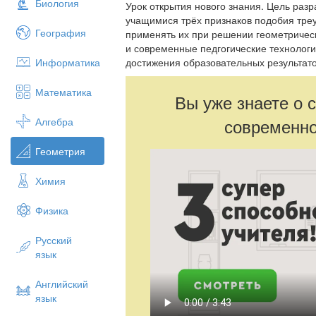
Биология
Урок открытия нового знания. Цель разр
учащимися трёх признаков подобия тре
География
применять их при решении геометрическ
и современные педгогические технологи
Информатика
достижения образовательных результат
Математика
Вы уже знаете о 
современно
Алгебра
Геометрия
Химия
Физика
Русский
язык
Английский
язык