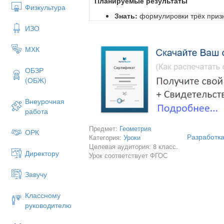
Планируемые результаты
Физкультура
Знать:
формулировки трёх призн
азательства.
ИЗО
Уметь:
распознавать подобные т
МХК
применять признаки подобия дл
треугольников и находить неизв
ОБЗР
Владеть:
навыками групповой р
(ОБЖ)
ргументировать свою точку зрен
Формы работы
Внеурочная
работа
фронтальная;
Предмет:
Геометрия
индивидуальная;
ОРК
Разработка
Категория:
Уроки
парная;
Целевая аудитория: 8 класс.
Директору
Урок соответствует ФГОС
групповая.
Завучу
Ход урока
I. Организационный момент (2 мину
Классному
руководителю
Приветствие учащихся.
Проверка готовности к уроку.