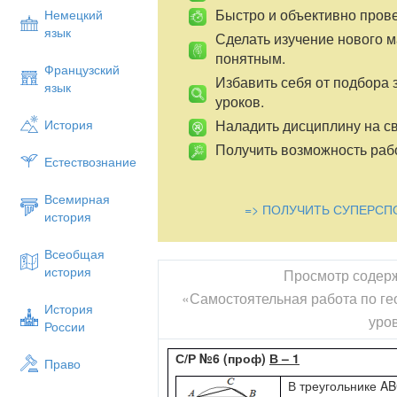
Быстро и объективно пров
Немецкий
язык
Сделать изучение нового 
понятным.
Французский
Избавить себя от подбора 
язык
уроков.
Наладить дисциплину на св
История
Получить возможность рабо
Естествознание
Всемирная
=> ПОЛУЧИТЬ СУПЕРСП
история
Всеобщая
история
Просмотр содер
«Самостоятельная работа по гео
История
уро
России
С/Р №6 (проф)
В – 1
Право
В треугольнике A