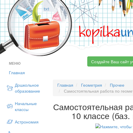
kopilka
ur
Создайте Ваш сайт у
МЕНЮ
Главная
Дошкольное
Главная
Геометрия
Прочее
образование
Самостоятельная работа по геометр
Начальные
Самостоятельная ра
классы
10 классе (баз.
Астрономия