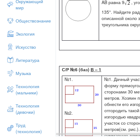
Окружающий
AB равна 9
, уг
мир
135°. Найдите рад
описанной около э
Обществознание
треугольника окру
Экология
Искусство
Литература
С/Р №6 (баз)
В – 1
Музыка
№1.
№1. Дачный учас
форму прямоугол
Технология
сторонами 30 ме
(мальчики)
метров. Хозяин 
обнести его изго
Технология
отгородить такой
(девочки)
№2.
изгородью квадр
участок со сторо
Труд
метров(см. рис.)
(технология)
суммарную длину