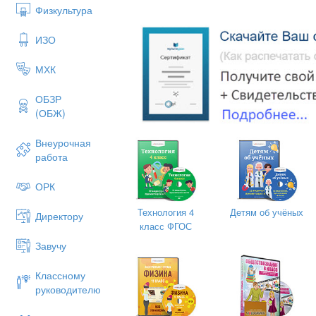
метрах.
Физкультура
№2. Дачный участок имеет форму
прямоугольника со сторонами 25 ме
ИЗО
метров. Хозяин отгородил на участк
квадратный вольер со стороной 15 м
МХК
рис.). Найдите площадь оставшейся
участка. Ответ дайте в квадратных 
ОБЗР
(ОБЖ)
Внеурочная
работа
ОРК
Технология 4
Детям об учёных
Директору
класс ФГОС
Завучу
Классному
руководителю