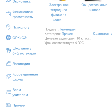
Экономика
Электронная
Обществознание
тетрадь по
8 класс
Финансовая
физике 11
грамотность
класс...
Психологу
Предмет:
Геометрия
Самостояте
Категория:
Прочее
ОРКиСЭ
Целевая аудитория: 10 класс.
Урок соответствует ФГОС
Школьному
библиотекарю
Логопедия
Коррекционная
школа
Всем
учителям
Прочее