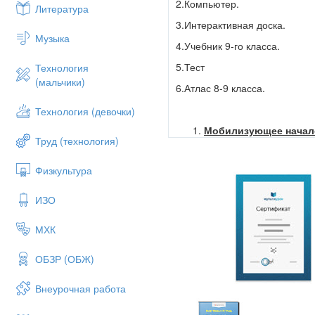
2.Компьютер.
Литература
Вопрос № 9.
Назовите ре
3.Интерактивная доска.
Ответ :
Музыка
4.Учебник 9-го класса.
г. Москва, г. Санкт-Пет
5.Тест
Технология
Вопрос № 11.
Сколько э
(мальчики)
6.Атлас 8-9 класса.
Ответ
: 11. 8 в Европейск
Технология (девочки)
Вопрос № 16.
В каком э
Мобилизующее начало
Ответ
:
Уральском. Перм
Труд (технология)
Повторение.
Вопрос № 30
. Что тако
Физкультура
- Приготовьтесь отвечать на 
Вопрос № 52.
Какова ле
Вопрос № 4
. В каком город
ИЗО
Вопрос № 90
Центр Чуко
Ответ: г. Миасс. Челябинс
Ответ: г. Анадырь
МХК
Вопрос № 9.
Назовите регион
Вопрос № 98
.Угольный 
Ответ : Агинский Бурятски
ОБЗР (ОБЖ)
Вопрос № 99
. Центр до
г. Москва, г. Санкт-Петербур
Проверка домашнего з
Внеурочная работа
Вопрос № 11.
Сколько эконо
Назовите Субъекты