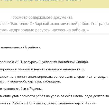
с литературой, картами, таблицами.
 чувства любви к Родины.
Просмотр содержимого документа
жение утомляемости ребят на уроке за счёт смены рода деятельнос
классе "Восточно-Сибирский экономический район. Географ
очная Сибирь». Политико-административная карта России.
ожение,природные ресурсы,население района. »
экономический район».
вление о ЭГП, ресурсах и условиях Восточной Сибири.
ированию умений и навыков чтения и анализа карт.
азвитие умения анализировать, сопоставлять, сравнивать, выделя
Проверка готовности учащихся к уроку.
 с литературой, картами, таблицами.
е чувства любви к Родины.
 на вопросы. (У всех учащихся на столе лежат вопросники).
ижение утомляемости ребят на уроке за счёт смены рода деятельн
ороде производят грузовые автомобили «Урал»?
сточная Сибирь». Политико-административная карта России.
бинская обл. Уральский экономический район
.