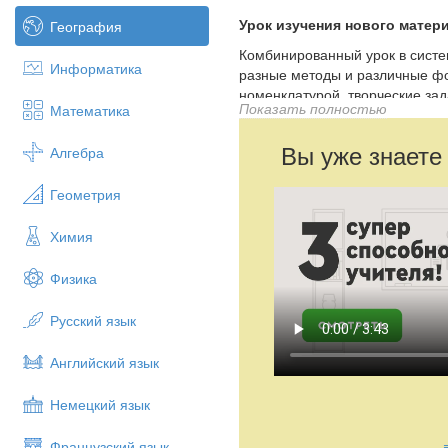
Урок изучения нового матер
География
Комбинированный урок в систе
Информатика
разные методы и различные ф
номенклатурой, творческие зад
Показать полностью
Математика
соответствует Государственно
нового материала, повторения
Вы уже знаете
Алгебра
используются частично-поиско
Презентация выполнена как эл
Геометрия
условий для изучения нового 
репродукции карт и фотографи
Химия
Я считаю, что данный урок со
изучении географии.
Физика
9 класс. География России.
Русский язык
Тема
:
«Восточносибирский э
Цели и задачи урока
:
Английский язык
Обучающие:
1. Дать представ
Немецкий язык
2.Продолжить работу по форми
Развивающие:
Продолжить раз
Французский язык