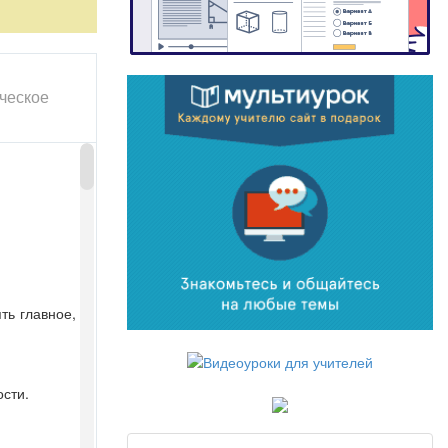
ти.
ическое
ть главное,
ости.