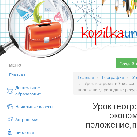
kopilka
ur
Создайт
МЕНЮ
Главная
Главная
География
Ур
Урок геогрфии в 9 классе
Дошкольное
положение,природные ресур
образование
Урок геогр
Начальные классы
эконом
Астрономия
положение,п
Биология