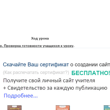
гионы России с отсутствием сельского населения?
ербург.
кономических районов в России?
ой части России, 3 в Азиатской части России.
Ход урока
кономическом районе больше всего городов – миллионеров?
. Проверка готовности учащихся к уроку
.
ь. Уфа. Екатеринбург. Челябинск
.
е природные ресурсы? Природные ресурсы-это ...
вопросы. (У всех учащихся на столе лежат вопросники).
систость территории России?
45%.
е производят грузовые автомобили «Урал»?
тского АО?
кая обл. Уральский экономический район
.
ы России с отсутствием сельского и городского населения?
бассейн на юге Западной Сибири?
Кузбасс.
й АО, Усть-Ордынский Бурятский АО.
бычи медно – никелевых руд в низовьях Енисея?
г.
адания. Фронтальный опрос.
мических районов в России?
 Федерации, которые входят в состав Западносибирского экономич