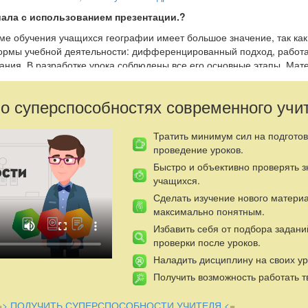
иала с использованием презентации.?
ме обучения учащихся географии имеет большое значение, так как
ормы учебной деятельности: дифференцированный подход, работа
ания. В разработке урока соблюдены все его основные этапы. Мат
му образовательному стандарту. Презентацию можно использовать 
 пройденного и для самостоятельного изучения темы. В данном ур
 о суперспособностях современного учи
вые и исследовательские методы, что способствует самореализаци
ектронный учебный материал к уроку с целью создания наиболее 
материала и первичного закрепления знаний. Она содержит сканир
Тратить минимум сил на подготов
й.
проведение уроков.
Быстро и объективно проверять 
ответствует современным требованиям, реализует компетентностны
учащихся.
Сделать изучение нового матери
максимально понятным.
кономический район».
Избавить себя от подбора задани
проверки после уроков.
Наладить дисциплину на своих ур
ление о ЭГП, ресурсах и условиях Восточной Сибири.
Получить возможность работать т
рованию умений и навыков чтения и анализа карт.
витие умения анализировать, сопоставлять, сравнивать, выделять
=> ПОЛУЧИТЬ СУПЕРСПОСОБНОСТИ УЧИТЕЛЯ <=