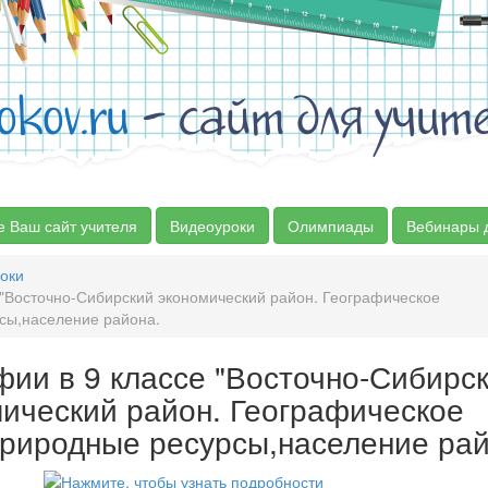
okov.ru
- сайт для учит
е Ваш сайт учителя
Видеоуроки
Олимпиады
Вебинары 
оки
 "Восточно-Сибирский экономический район. Географическое
сы,население района.
фии в 9 классе "Восточно-Сибирс
ический район. Географическое
риродные ресурсы,население рай