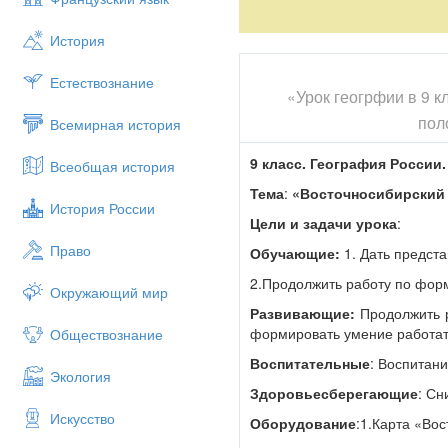
формировать умение работать 
История
Воспитательные
: Воспитание
Здоровьесберегающие
: Сни
Естествознание
«Урок геогрфии в 9 
Оборудование
:1.Карта «Вост
пол
Всемирная история
2.Компьютер.
9 класс. География России.
Всеобщая история
3.Интерактивная доска.
Тема
:
«Восточносибирский 
4.Учебник 9-го класса.
История России
Цели и задачи урока
:
5.Тест
Право
Обучающие:
1. Дать предста
6.Атлас 8-9 класса.
2.Продолжить работу по форм
Ход урока
Окружающий мир
Развивающие:
Продолжить р
Мобилизующее начало. 
формировать умение работать
Обществознание
Повторение.
Воспитательные
: Воспитани
Экология
- Приготовьтесь отвечать
Здоровьесберегающие
: Сн
Вопрос № 4
. В каком г
Искусство
Оборудование
:1.Карта «Во
Ответ: г. Миасс. Челя