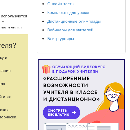
Онлайн-тесты
Комплекты для уроков
 используются
Дистанционные олимпиады
 с
ериал урока
Вебинары для учителей
при изучении
Блиц турниры
оке
теля?
и учащихся.
благоприятных
ованные
ку и
знания
й подход в
ала
й и их
оках.
ворчески.
 главное,