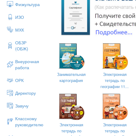
Физкультура
ИЗО
МХК
ОБЗР
(ОБЖ)
География
Внеурочная
ФИ ____________ класс____
работа
Занимательная
Электронная
Воздушные массы, их типы. Преобла
ОРК
картография
тетрадь по
1. Определение понятий
географии 11...
Директору
Дайте определение следующим терми
- Воздушная масса
Завучу
- Пассаты
Классному
- Муссоны
руководителю
Электронная
Электронная
- Западные ветры
тетрадь по
тетрадь по