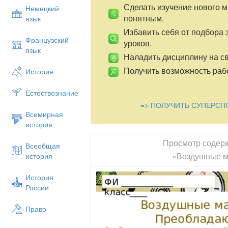
Сделать изучение нового 
Немецкий
понятным.
язык
Избавить себя от подбора 
Французский
уроков.
язык
Наладить дисциплину на св
Получить возможность рабо
История
Естествознание
=> ПОЛУЧИТЬ СУПЕРСП
Всемирная
история
Просмотр содер
Всеобщая
«Воздушные м
история
История
России
Право