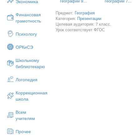
географии 9...
географии 7...
Экономика
2. Вставь пропущенные слова
Предмет:
География
Финансовая
Категория:
Презентации
грамотность
Заполни пропуски в тексте:
Целевая аудитория: 7 класс.
Урок соответствует ФГОС
Воздушные массы — это большие объ
Психологу
одинаковыми свойствами: __________
формируются над определёнными рай
ОРКиСЭ
_____________, _____________ и ___
Школьному
библиотекарю
3. Типы воздушных масс
Заполни таблицу, указав типы воздушн
Логопедия
Тип воздушной массы
Коррекционная
Свойства
школа
Место формирования
Всем
Арктическая
учителям
Умеренная
Прочее
Тропическая