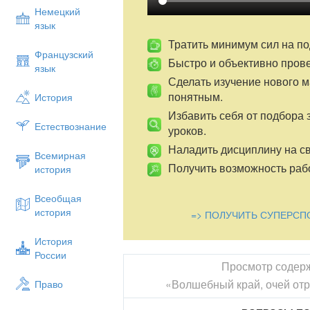
чувства от прикосновения к его истории
Немецкий
природы, ощущение его «похожести» на
язык
доступности.
Тратить минимум сил на по
Он всем давал творческую энергию лю
Французский
Быстро и объективно пров
художникам, поэтам, врачам, инженера
язык
Неповторимый колорит крымской приро
Сделать изучение нового 
понятным.
История
Избавить себя от подбора 
Естествознание
уроков.
Наладить дисциплину на св
Всемирная
Получить возможность рабо
история
Всеобщая
история
=> ПОЛУЧИТЬ СУПЕРСП
История
России
Просмотр содер
«Волшебный край, очей отр
Право