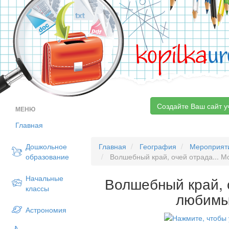
kopilka
ur
Создайте Ваш сайт у
МЕНЮ
Главная
Дошкольное
Главная
География
Мероприят
образование
Волшебный край, очей отрада... 
Начальные
Волшебный край, 
классы
любимы
Астрономия