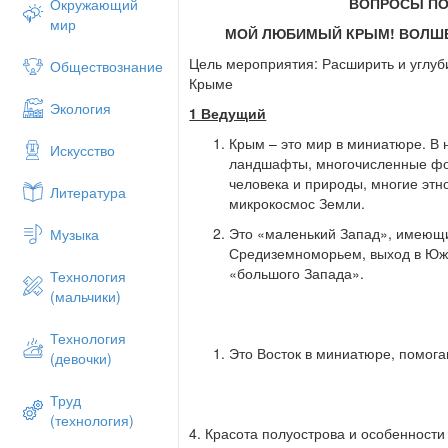
ВОПРОСЫ ПО
Окружающий
мир
МОЙ ЛЮБИМЫЙ КРЫМ! ВОЛШЕ
Цель мероприятия: Расширить и углуб
Обществознание
Крыме
Экология
1 Ведущий
Крым – это мир в миниатюре. В
Искусство
ландшафты, многочисленные фо
человека и природы, многие этн
Литература
микрокосмос Земли.
Это «маленький Запад», имеющи
Музыка
Средиземноморьем, выход в Юж
«большого Запада».
Технология
(мальчики)
Технология
Это Восток в миниатюре, помог
(девочки)
Труд
(технология)
4. Красота полуострова и особенности