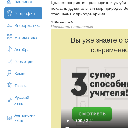
Биология
Цель мероприятия: расширить и углубит
показать удивительный мир природы. Во
География
отношения к природе Крыма.
1 Ведущий
Информатика
Показать полностью
Крым – это мир в миниатюре. В н
ландшафты, многочисленные форм
Математика
Вы уже знаете о 
природы, многие этносы. Образно
современно
Это «маленький Запад», имеющий
Алгебра
выход в Южную Европу и обладаю
Геометрия
Это Восток в миниатюре, помогаю
Химия
Физика
4. Красота полуострова и особенност
чилийскому поэту Пабло Неруде назват
Русский
груди Земли».
язык
Английский
Так какой же образ Крыма? Оказывается,
язык
всех представлениях о полуострове – у