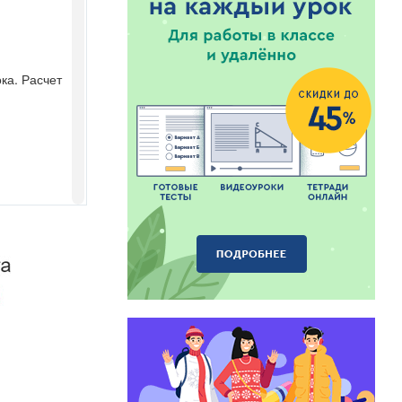
ка. Расчет
может быть
вольно.
прыгать,
 "Ночь
рой их
ку и уводит
а площадке.