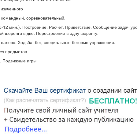
 изученного
й, командный, соревновательный.
0-12 мин.). Построение. Расчет. Приветствие. Сообщение задач уро
ой шеренги в две. Перестроение в одну шеренгу.
 налево. Ходьба, бег, специальные беговые упражнения.
ез предметов
). Подвижные игры
х выбирается "совушка". Её гнездо - в стороне от площадки. Оно 
стической скамейкой. Играющие на площадке располагаются произ
ведущего: "День наступает, всё оживает!" - дети начинают бегать, 
чек, жуков, изображая лягушат, мышек, котят. По второму сигналу:
ва вылетает!" - играющие останавливаются, замирают в позе, в кото
оди на охоту. Заметив шевельнувшегося игрока, она берёт его за ру
 она может добыть двух или даже трёх играющих.
ащается в своё гнездо и дети вновь начинают свободно резвиться н