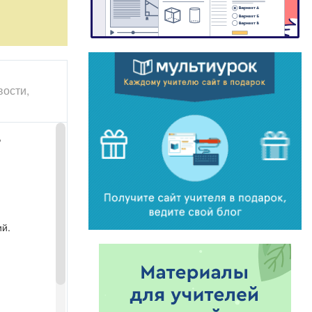
вости,
,
ий.