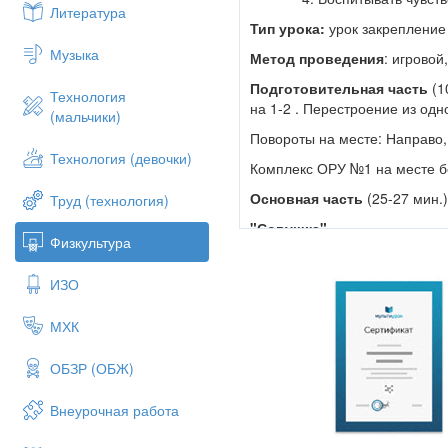
Литература
Тип урока:
урок закрепление
Музыка
Метод проведения
: игрово
Подготовительная часть
(1
Технология
на 1-2 . Перестроение из одн
(мальчики)
Повороты на месте: Направо,
Технология (девочки)
Комплекс ОРУ №1 на месте б
Основная часть
(25-27 мин.
Труд (технология)
"Совушка"
Физкультура
Подготовка.
Из числа играющи
очерчено, отгорожено гимна
ИЗО
"Совушка" в гнезде.
МХК
Содержание игры.
По сигналу 
подражая полёту бабочек, пти
наступает, всё замирает - со
ОБЗР (ОБЖ)
застал сигнал. "Совушка" вых
в своё гнездо. За один выход
Внеурочная работа
Затем "совушка" опять возвр