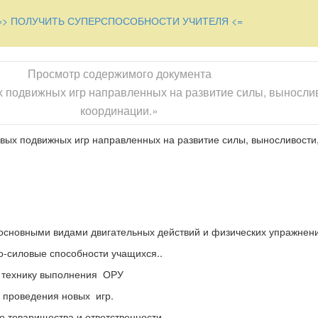
=> ПОЛУЧИТЬ СУПЕРСПОСОБНОСТИ УЧИТЕЛЯ <=
Просмотр содержимого документа
 подвижных игр направленных на развитие силы, выносли
координации.»
ых подвижных игр направленных на развитие силы, выносливости
.
основными видами двигательных действий и физических упражнен
но-силовые способности учащихся..
хнику выполнения ОРУ
оведения новых игр.
оварищества и ответственности.