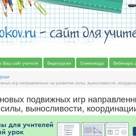
okov.ru
- сайт для учит
е Ваш сайт учителя
Видеоуроки
Олимпиады
Вебинары 
Уроки
жных игр направленных на развитие силы, выносливости, координ
новых подвижных игр направленн
 силы, выносливости, координаци