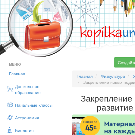
kopilka
ur
Создайт
МЕНЮ
Главная
Главная
Физкультура
Закрепление новых подви
Дошкольное
образование
Закрепление 
развитие
Начальные классы
Астрономия
Биология