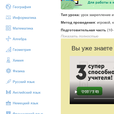
География
Тип урока:
урок закрепление и
Информатика
Метод проведения
: игровой,
Математика
Подготовительная часть
(10
2. Перестроение из одной шере
Показать полностью
Алгебра
Повороты на месте: Направо, н
Вы уже знаете
Геометрия
Комплекс ОРУ №1 на месте бе
Химия
Физика
Русский язык
Английский язык
Немецкий язык
Французский язык