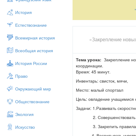
История
Естествознание
Всемирная история
«Закрепление новых
Всеобщая история
Тема урока:
Закрепление нов
История России
координации.
Время: 45 минут
Право
Инвентарь: свисток, мячи,
Окружающий мир
Место: малый спортзал
Цель: овладение учащимися 
Обществознание
Задачи: 1.Развивать скорост
Экология
2. Совершенствовать те
3. Закрепить правила пр
Искусство
4. Воспитывать чувство т