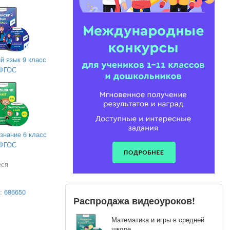
-
анному -
 тех,
й язык 9 класс
ФГОС
ицу.
. Если не
знание 6 класс
ФГОС
еся
а:
686650
Распродажа видеоуроков!
Математика и игры в средней
школе