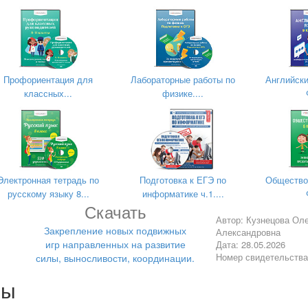
е были пойманы ни разу. Также можно отметить лучшего водящего 
во игроков.
апрещается подолгу наблюдать за одним и тем же игроком, а пойм
ёх выходов "совушки" на охоту её сменяют новые водящие из числа
сь.
Профориентация для
Лабораторные работы по
Английски
 мин). По­строение в одну шеренгу.
классных...
физике....
на внимание, на двигательную память.
вверх, 2 - это руки вперед, 3 - это руки на голову, 4 - руки на поясн
у, ребята должны показать движение соответствующее этой цифре
ся итог.
 Задание на дом изучить правила новых игр. Приседания -15 раз
Электронная тетрадь по
Подготовка к ЕГЭ по
Общество
русскому языку 8...
информатике ч.1....
Скачать
Автор: Кузнецова Ол
Закрепление новых подвижных
Александровна
игр направленных на развитие
Дата: 28.05.2026
Номер свидетельств
силы, выносливости, координации.
лы