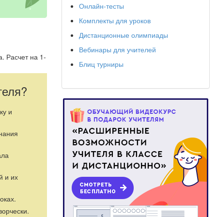
Онлайн-тесты
Комплекты для уроков
Дистанционные олимпиады
Вебинары для учителей
. Расчет на 1-
Блиц турниры
теля?
ку и
знания
ала
й и их
оках.
ворчески.