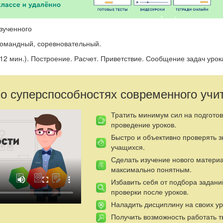
зученного
 командный, соревновательный.
-12 мин.). Построение. Расчет. Приветствие. Сообщение задач урока
нги в две. Перестроение в одну шеренгу.
алево. Ходьба, бег, специальные беговые упражнения.
 о суперспособностях современного учи
з предметов
Тратить минимум сил на подготов
проведение уроков.
Быстро и объективно проверять 
учащихся.
Сделать изучение нового матери
максимально понятным.
Избавить себя от подбора задани
проверки после уроков.
Наладить дисциплину на своих ур
Получить возможность работать т