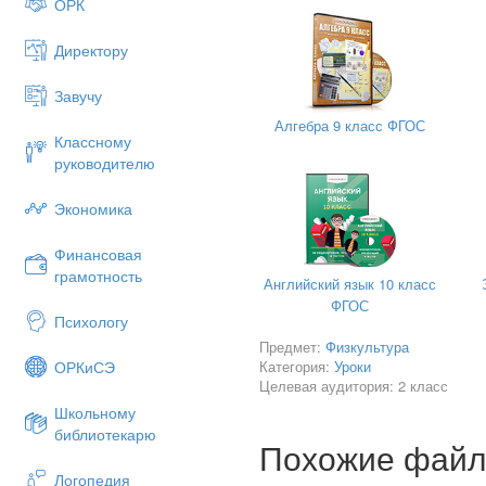
ОРК
Побеждают игроки, которые н
поймавшего большее количест
Директору
Правила игры:
1. "Совушке" з
вырываться. 2. После двух-тр
Завучу
которые ей ни разу не попали
Алгебра 9 класс ФГОС
Заключительная часть
(3-5
Классному
руководителю
Игра "Память движений"
- 
Ведущий говорит: 1 - это руки 
Экономика
Ведущий говорит любую цифр
верно - шаг вперед. Подводит
Финансовая
грамотность
Подведение итогов урока
.
Английский язык 10 класс
ФГОС
Психологу
Предмет:
Физкультура
Категория:
Уроки
ОРКиСЭ
Целевая аудитория: 2 класс
Школьному
библиотекарю
Похожие фай
Логопедия