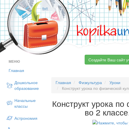
kopilka
ur
Создайте Ваш сайт у
МЕНЮ
Главная
Дошкольное
Главная
Физкультура
Уроки
образование
Конструкт урока по физической кул
Начальные
Конструкт урока по
классы
во 2 класс
Астрономия