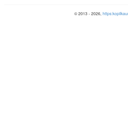
движутся по кр
Ровным кругом
© 2013 - 2026,
https:kopilkau
Мы идем за ша
Стой на месте
делаем вот та
Ребята, а для
эти упражнени
плоскостопия)
Ребята, сейч
подвижную и
вначале повто
присев и групп
Игроки на пло
произвольно. «
По сигналу ве
всё оживает!» 
прыгать, подр