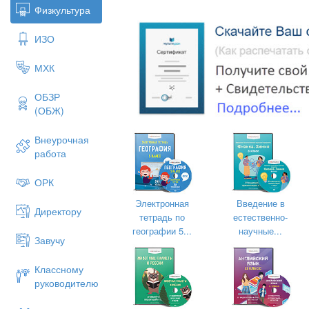
аккуратность, умение выполнять колл
Физкультура
-Воспитание чувства взаимопомощи и
друг к другу.
ИЗО
Методы и приемы обучения
: словес
МХК
Тип урока:
Комбинированный.
ОБЗР
Место проведения:
спортивный зал
(ОБЖ)
Инвентарь:
гимнастические маты, обр
Внеурочная
работа
Часть урока
Содержание
ОРК
Электронная
Введение в
Подготовительная
Построение, 
Директору
тетрадь по
естественно-
часть (9 минут)
цели и задач.
географии 5...
научные...
Завучу
ОРУ в движен
Ребята, мы се
Классному
с путешествия 
руководителю
остались след
каких зверей и