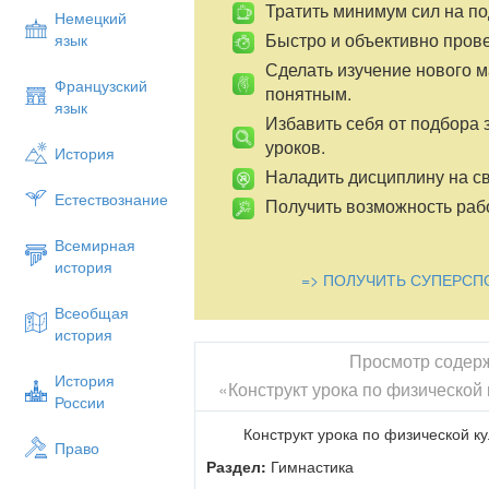
Тратить минимум сил на по
Немецкий
Быстро и объективно пров
язык
Сделать изучение нового 
Французский
понятным.
язык
Избавить себя от подбора 
уроков.
История
Наладить дисциплину на св
Естествознание
Получить возможность рабо
Всемирная
история
=> ПОЛУЧИТЬ СУПЕРСП
Всеобщая
история
Просмотр содер
История
«Конструкт урока по физической 
России
Конструкт урока по физической ку
Право
Раздел:
Гимнастика