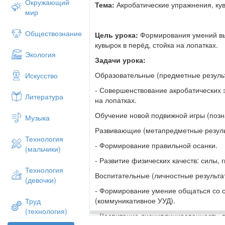
Окружающий
Тема:
Акробатические упражнения, кув
мир
Обществознание
Цель урока:
Формирования умений вы
кувырок в перёд, стойка на лопатках.
Экология
Задачи урока:
Образовательные (предметные резуль
Искусство
- Совершенствование акробатических э
Литература
на лопатках.
Обучение новой подвижной игры (позн
Музыка
Развивающие (метапредметные резуль
Технология
- Формирование правильной осанки.
(мальчики)
- Развитие физических качеств: силы, 
Технология
Воспитательные (личностные результа
(девочки)
- Формирование умение общаться со с
(коммуникативное УУД).
Труд
(технология)
- Воспитание дисциплинированность, 