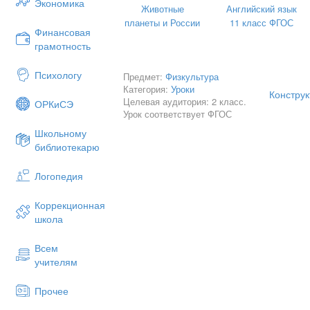
Экономика
Животные
Английский язык
они называют
планеты и России
11 класс ФГОС
Сначала надо 
Финансовая
-ходьба на рав
грамотность
-следы медвед
Психологу
Предмет:
Физкультура
стороне стопы,
Категория:
Уроки
Конструк
-следы тигра –
Целевая аудитория: 2 класс.
ОРКиСЭ
пятки на носок
Урок соответствует ФГОС
Школьному
-следы цапли –
библиотекарю
- Прыжки на дв
Логопедия
Ребята, а для
эти упражнени
плоскостопия)
Коррекционная
школа
Сейчас мы вып
Всем
круг, и я вас н
учителям
игру «Затейн
Прочее
По считалке в
Взявшись за ру