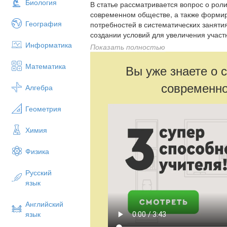
Биология
В статье рассматривается вопрос о рол
современном обществе, а также форми
География
потребностей в систематических занятия
создании условий для увеличения участ
Информатика
комплекс ГТО, значок ГТО, систематиче
Показать полностью
физическая подготовка, здоровый образ
Математика
Вы уже знаете о 
современно
Алгебра
Геометрия
Химия
Физика
Русский
язык
Английский
язык