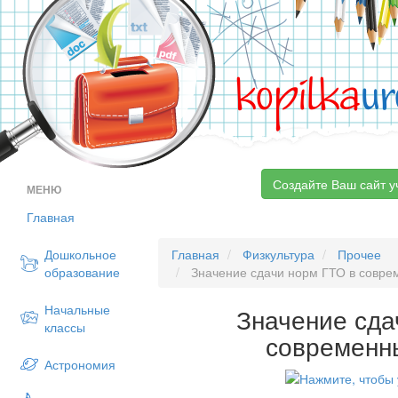
kopilka
ur
Создайте Ваш сайт у
МЕНЮ
Главная
Дошкольное
Главная
Физкультура
Прочее
образование
Значение сдачи норм ГТО в совре
Начальные
Значение сда
классы
современн
Астрономия