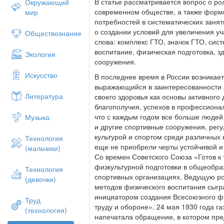
В статье рассматривается вопрос о ро
Окружающий
современном обществе, а также форм
мир
потребностей в систематических занят
о создании условий для увеличения у
Обществознание
слова: комплекс ГТО, значок ГТО, сис
воспитание, физическая подготовка, з
Экология
сооружения.
Искусство
В последнее время в России возникае
выражающийся в заинтересованности 
Литература
своего здоровья как основы активного
благополучия, успехов в профессиона
что с каждым годом все больше люде
Музыка
и другие спортивные сооружения, рег
культурой и спортом среди различных 
Технология
еще не приобрели черты устойчивой и
(мальчики)
Со времен Советского Союза «Готов к
физкультурной подготовки в общеобр
Технология
спортивных организациях. Ведущую ро
(девочки)
методов физического воспитания сыгр
инициатором создания Всесоюзного фи
Труд
труду и обороне». 24 мая 1930 года г
(технология)
напечатала обращение, в котором пре