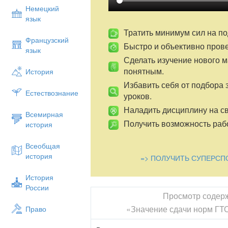
Немецкий
язык
Тратить минимум сил на по
Французский
Быстро и объективно пров
язык
Сделать изучение нового 
понятным.
История
Избавить себя от подбора 
Естествознание
уроков.
Наладить дисциплину на св
Всемирная
Получить возможность рабо
история
Всеобщая
история
=> ПОЛУЧИТЬ СУПЕРСП
История
России
Просмотр содер
«Значение сдачи норм ГТ
Право