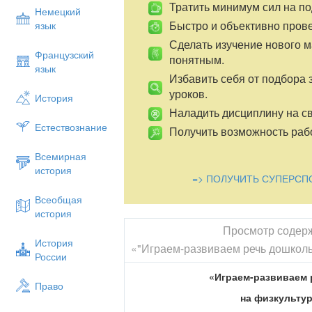
Тратить минимум сил на по
Немецкий
Быстро и объективно пров
язык
Сделать изучение нового 
Французский
понятным.
язык
Избавить себя от подбора 
уроков.
История
Наладить дисциплину на св
Естествознание
Получить возможность рабо
Всемирная
история
=> ПОЛУЧИТЬ СУПЕРСП
Всеобщая
история
Просмотр содер
История
«"Играем-развиваем речь дошколь
России
«Играем-развиваем
Право
на физкульту