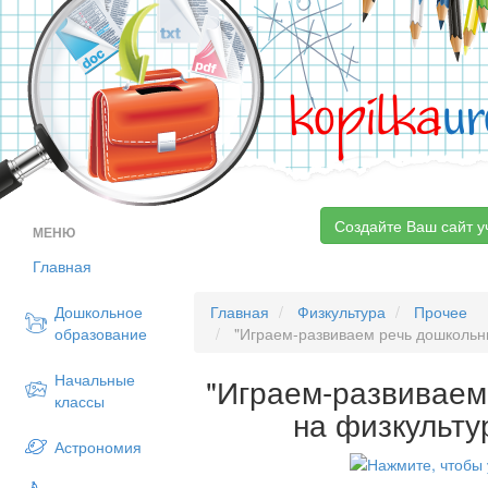
kopilka
ur
Создайте Ваш сайт у
МЕНЮ
Главная
Дошкольное
Главная
Физкультура
Прочее
образование
"Играем-развиваем речь дошкольни
Начальные
"Играем-развиваем
классы
на физкульту
Астрономия