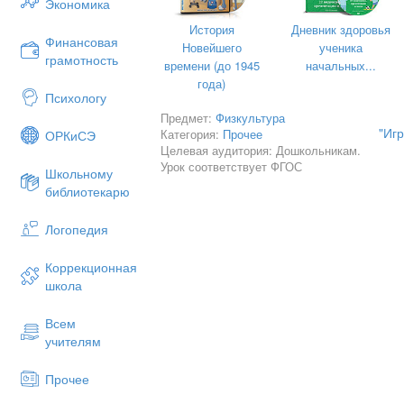
Экономика
К- Почему остались крошки?
История
Дневник здоровья
Финансовая
М- Тебе оставили немножко.
Новейшего
ученика
грамотность
времени (до 1945
начальных...
года)
Психологу
Придумывание различных истори
Предмет:
Физкультура
попали в страну «Здоровейки», 
"Иг
Категория:
Прочее
ОРКиСЭ
Идем по тропинке (какая она-уз
Целевая аудитория: Дошкольникам.
дождь и нужно передвигаться по
Урок соответствует ФГОС
Школьному
Маленькие!).
библиотекарю
В конце занятий вспоминаем, чт
Логопедия
цветом был мячик, или какие пр
обговаривается во время всего 
Коррекционная
использованием различных образ
школа
профессий и т.д. — это одно из
деятельности.
Всем
учителям
Проговаривание потешек;
«Мой веселый, звонкий мяч,
Прочее
Ты куда пустился в вскачь?