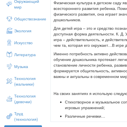
Окружающий
Физическая культура в детском саду я
мир
всестороннего развития ребенка. Пом
физического развития, она играет зна
Обществознание
дошкольников.
Для детей игра – это и средство позн
Экология
доступная форма деятельности. К. Д. 
игра – действительность, и действите
Искусство
чем та, которая его окружает…В игре 
Именно потребность активно действова
Литература
обучение дошкольника протекает легче
становление личности ребенка, развив
Музыка
формируется общительность, активност
важны и актуальны в современном мир
Технология
(мальчики)
На своих занятиях я использую следу
Технология
(девочки)
Стихотворное и музыкальное со
игровых упражнений;
Труд
Различные речевки…
(технология)
Всем известно, всем понятно,