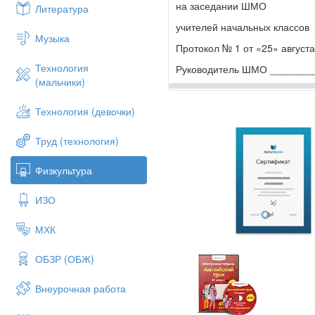
на заседании ШМО
Литература
учителей начальных классов
Музыка
Протокол № 1 от «25» августа
Технология
Руководитель ШМО _________
(мальчики)
Технология (девочки)
«СОГЛАСОВАНО»
Труд (технология)
Заместитель директора по 
«СОШ п. Красный Текстильщ
Физкультура
_____________/Невесенко В.В
ИЗО
Протокол №1 от 26.08. 2025 г
МХК
по
уче
ОБЗР (ОБЖ)
Внеурочная работа