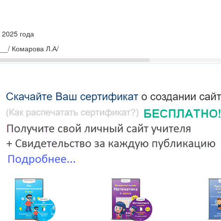
 2025 года
_/ Комарова Л.А/
УВР МАОУ
ик»
./
.
КАЛЕНДАРНО-ТЕМАТИЧЕСКОЕ ПЛАНИРОВАНИЕ
бному предмету
«
Адаптивная физическая культура
»
ДЛЯ
6-9
КЛАССОВ
НА
2025-2026
УЧЕБНЫЙ ГОД