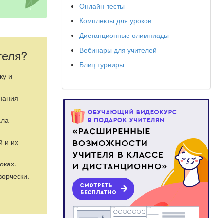
Онлайн-тесты
Комплекты для уроков
Дистанционные олимпиады
Вебинары для учителей
теля?
Блиц турниры
ку и
знания
ала
й и их
оках.
ворчески.