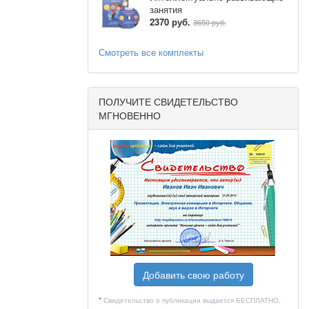
занятия
2370 руб.
3650 руб.
Смотреть все комплекты
ПОЛУЧИТЕ СВИДЕТЕЛЬСТВО
МГНОВЕННО
Дата
Дата
Причина
Способ
оведения
проведения
корректировки
корректировки
о плану
по факту
Добавить свою работу
*
Свидетельство о публикации выдается БЕСПЛАТНО,