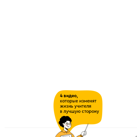
ходьба 10-15 мин в ра
3
Бег в равномерном тем
Запрыгивание на препя
4
до 40 - 50 см
Бег на отрезках до 30 
5
упражнения
Метание набивного мяч
6
руками снизу, из-за гол
Бег на короткую дистан
7
низкого старта
8
Бег на средние дистанц
Спортивные игры – 1
Инструктаж по технике
уроках спортивных игра
9
Баскетбол. Правила игр
права и обязанности иг
судейства предупрежде