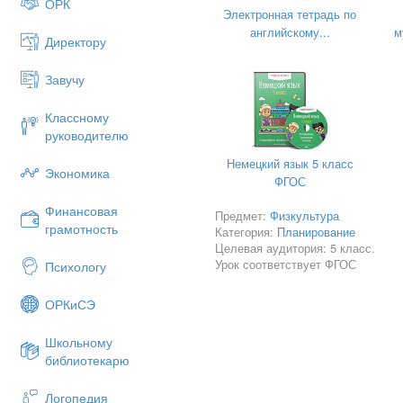
ОРК
Электронная тетрадь по
английскому...
м
Директору
Завучу
Составитель:
Классному
руководителю
Немецкий язык 5 класс
Экономика
ФГОС
Финансовая
Предмет:
Физкультура
грамотность
Категория:
Планирование
Целевая аудитория: 5 класс.
Урок соответствует ФГОС
Психологу
ОРКиСЭ
Школьному
библиотекарю
Логопедия