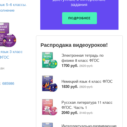
зык 5–6 классы.
олнение
ександрович
Распродажа видеоуроков!
 язык 3 класс
Электронная тетрадь по
ФГОС
физике 8 класс ФГОС
1700 руб.
2620 руб.
ван
Немецкий язык 4 класс ФГОС
а:
685986
1830 руб.
2820 руб.
Русская литература 11 класс
ФГОС. Часть 1
2040 руб.
3140 руб.
Интеллектуально-развивающие