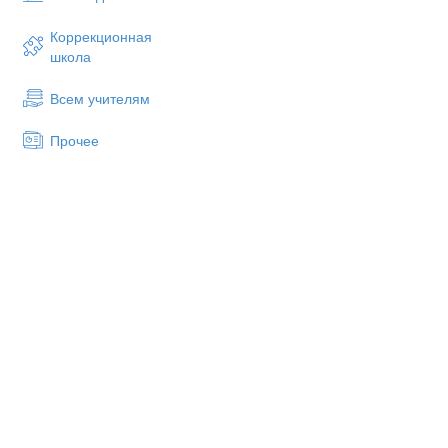
Коррекционная
школа
Всем учителям
КАЛЕДАРНО-ТЕМАТИЧЕСК
Прочее
по уч
6 класс
№
Название р
п/
Темы ур
п
Легкая атлет
Инструктаж по техники
уроках легкой атлетики
1
различном темпе с вы
заданий учителя
Значение ходьбы для 
2
здоровья человека. Пр