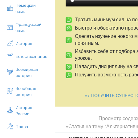
Немецкий
язык
Тратить минимум сил на по
Французский
Быстро и объективно пров
язык
Сделать изучение нового 
понятным.
История
Избавить себя от подбора 
Естествознание
уроков.
Наладить дисциплину на св
Всемирная
Получить возможность рабо
история
Всеобщая
история
=> ПОЛУЧИТЬ СУПЕРСП
История
России
Просмотр содер
«Статья на тему "Альтернатив
Право