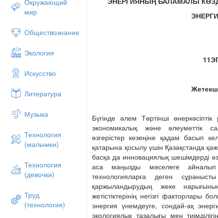
ЭНЕРГИЯНЫҢ БАЛАМАЛЫ КӨЗДЕР
Окружающий
мир
ЭНЕРГИ
Обществознание
Экология
11Э
Искусство
Жетекш
Литература
Музыка
Бүгінде әлем Төртінші өнеркәсіптік 
экономикалық және әлеуметтік с
Технология
өзгерістер кезеңіне қадам басып 
(мальчики)
қатарына қосылу үшін Қазақстанда қаж
басқа да инновациялық шешімдерді әз
Технология
аса маңызды мәселеге айналып
(девочки)
технологияларға деген сұраныс
қаржыландырудың жеке нарығыны
Труд
жетістіктерінің негізгі факторлары бо
(технология)
энергия үнемдеуге, сондай-ақ энерг
экологиялық тазалығы мен тиімділігі