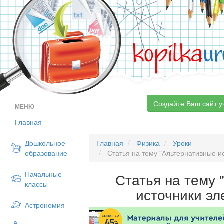
kopilka
ur
Создайте Ваш сайт у
МЕНЮ
Главная
Дошкольное
Главная
Физика
Уроки
образование
Статья на тему "Альтернативные и
Начальные
Статья на тему
классы
источники эл
Астрономия