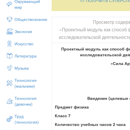
=> ПОЛУЧИТЬ СУПЕРСП
Окружающий
мир
Обществознание
Просмотр содер
«Проектный модуль как способ
Экология
исследовательской деятельност
Искусство
Проектный модуль как
способ ф
исследовательской дея
Литература
«Сила А
Музыка
Технология
(мальчики)
Введение (целевые
Технология
(девочки)
Предмет физика
Класс 7
Труд
(технология)
Количество учебных часов 2 часа