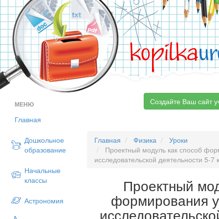
kopilka
ur
Создайте Ваш сайт у
МЕНЮ
Главная
Дошкольное
Главная
Физика
Уроки
образование
Проектный модуль как способ фор
исследовательской деятельности 5-7 
Начальные
классы
Проектный мод
формирования у
Астрономия
исследовательско