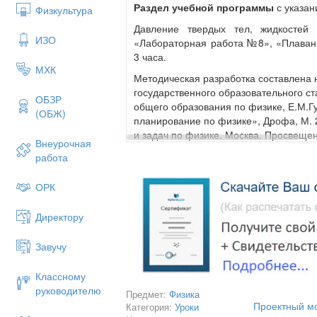
Раздел учебной программы
с указа
Физкультура
Давление твердых тел, жидкостей
ИЗО
«Лабораторная работа №8», «Плавани
3 часа.
МХК
Методическая разработка составлена 
государственного образовательного с
ОБЗР
общего образования по физике, Е.М.Гу
(ОБЖ)
планирование по физике», Дрофа, М. 
и задач по физике. Москва. Просвеще
Внеурочная
А.В. Постников. Проверка знаний учащ
работа
Москва.Просвещение
ОРК
В. Демкович. Л. Демкович. Сборник зад
Л.М. Брейгер. Предметная неделя в шк
Директору
2008г. А.В. Чеботарева. Тесты по физи
Завучу
Краткое описание предметного 
предметной/межпредметной/метапр
Классному
Предметное содержание.
Учащиеся
руководителю
Предмет:
Физика
определения выталкивающей сил
Проектный м
Категория:
Уроки
указывать причины, от