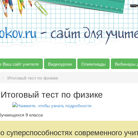
okov.ru
- сайт для учит
е Ваш сайт учителя
Видеоуроки
Олимпиады
Вебинары 
Итоговый тест по физике
Итоговый тест по физике
обучающихся 9 класса
 о суперспособностях современного учи