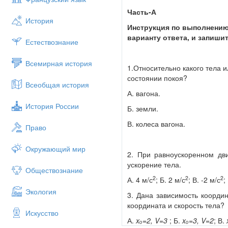
Часть-А
История
Инструкция по выполнению
варианту ответа, и запишит
Естествознание
Всемирная история
1.Относительно какого тела 
состоянии покоя?
Всеобщая история
А. вагона.
История России
Б. земли.
В. колеса вагона.
Право
Окружающий мир
2. При равноускоренном дви
ускорение тела.
Обществознание
2
2
2
А. 4 м/с
; Б. 2 м/с
; В. -2 м/с
;
Экология
3. Дана зависимость коорди
координата и скорость тела?
Искусство
А.
x
ₒ=2,
V
=3
; Б.
x
ₒ=3,
V
=2
; В.