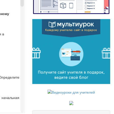
ьному
я в
Определите
ы начальная