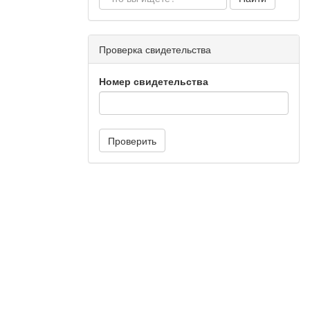
Проверка свидетельства
Номер свидетельства
ссой 4 кг и
Проверить
 от времени
сть звука в