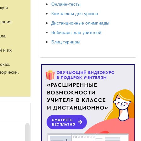
Онлайн-тесты
ку и
Комплекты для уроков
знания
Дистанционные олимпиады
Вебинары для учителей
ала
Блиц турниры
й и их
оках.
ворчески.