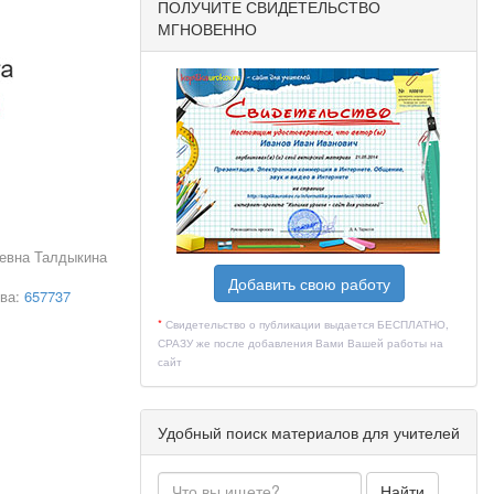
ПОЛУЧИТЕ СВИДЕТЕЛЬСТВО
МГНОВЕННО
евна Талдыкина
вает к себе
Добавить свою работу
тва:
657737
*
Свидетельство о публикации выдается БЕСПЛАТНО,
СРАЗУ же после добавления Вами Вашей работы на
сайт
Удобный поиск материалов для учителей
Найти