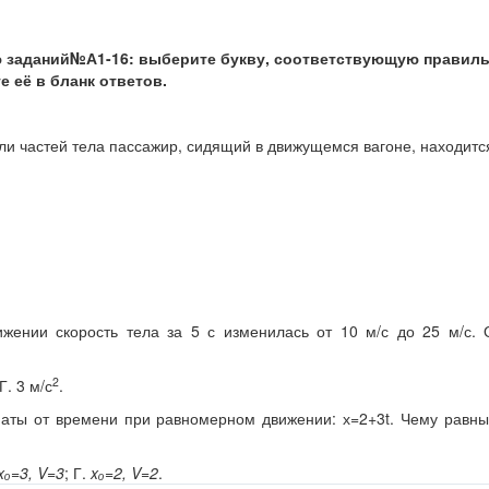
 заданий№А1-16: выберите букву, соответствующую правил
е её в бланк ответов.
или частей тела пассажир, сидящий в движущемся вагоне, находитс
жении скорость тела за 5 с изменилась от 10 м/с до 25 м/с. 
2
 Г. 3 м/с
.
наты от времени при равномерном движении: х=2+3t. Чему равн
x
ₒ=3,
V
=3
; Г.
x
ₒ=2,
V
=2
.