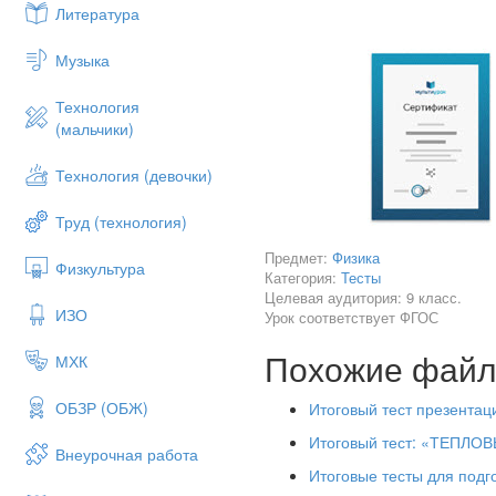
Литература
4. Тело дви
А. ускорени
Музыка
Б. ускорени
Технология
В. ускорени
(мальчики)
Г. ускорения – 3.
Технология (девочки)
5. Под действием силы 10Н т
А. 2кг. Б. 0,5 кг.
Труд (технология)
В. 50 кг. Г. 100кг.
Предмет:
Физика
Физкультура
Категория:
Тесты
6. Земля притягивает к себ
Целевая аудитория: 9 класс.
Землю?
ИЗО
Урок соответствует ФГОС
А. 30Н Б. 3Н В. 0,3Н Г. 0Н
Похожие фай
МХК
7. Какая из приведенных фо
ОБЗР (ОБЖ)
Итоговый тест презентац
Итоговый тест: «ТЕПЛ
А.
; Б.
; В
Внеурочная работа
Итоговые тесты для подг