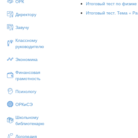
8. Как направлен импульс с
ОРК
Итоговый тест по физике
А. по ускорению.
Итоговый тест. Тема « Ра
Директору
Б. по скорости тела.
Завучу
В. по силе.
Г. Среди ответов нет правиль
Классному
руководителю
9. Тележка массой 2 кг движу
сцепляется с ней. Определит
Экономика
А. 1 м/с; Б. 0,5 м/с; В. 3 м/с; Г
Финансовая
грамотность
Психологу
ОРКиСЭ
Школьному
библиотекарю
11. Камертон излучает звуко
воздухе 340 м/с.
Логопедия