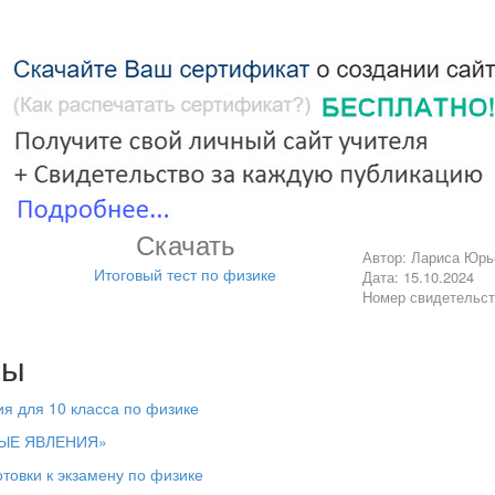
жется по окружности. Укажите направление ускорения (рисунок 1).
я – 4;
я – 1;
я – 2;
2
ело движется с ускорением 5м/с
. Какова масса тела ?
Скачать
Автор: Лариса Юрь
Итоговый тест по физике
Дата: 15.10.2024
е подброшенный мяч силой 3 Н. С какой силой этот мяч притяги
Номер свидетельс
лы
рмул выражает второй закон Ньютона?
ия для 10 класса по физике
ОВЫЕ ЯВЛЕНИЯ»
.
; Г.
.
отовки к экзамену по физике