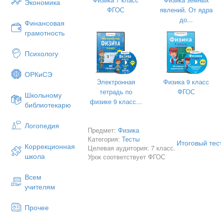
Экономика
ФГОС
явлений. От ядра
до...
Финансовая
5. Первобытные люди общались друг 
грамотность
а) разнообразных звуков;
Психологу
б) жестов;
ОРКиСЭ
в) речи.
Электронная
Физика 9 класс
тетрадь по
ФГОС
Школьному
физике 9 класс...
библиотекарю
6. Зарождение религиозных верований
Логопедия
Предмет:
Физика
а) с попытками понять явления прир
Категория:
Тесты
Итоговый тес
б) с боязнью лесных пожаров и хищны
Коррекционная
Целевая аудитория: 7 класс.
школа
Урок соответствует ФГОС
в) с умением изготавливать орудия тр
Всем
учителям
7. Первобытные люди думали, что зве
Прочее
уйдут из окружающей местности, если: