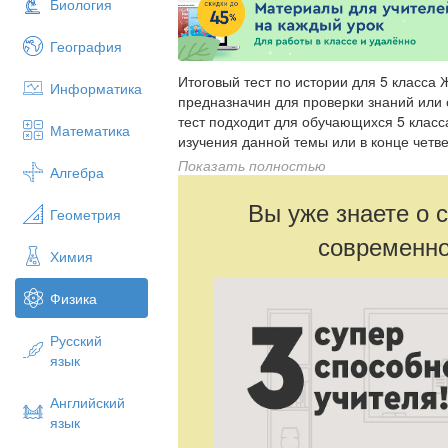
Биология
География
Итоговый тест по истории для 5 кла
Информатика
предназначин для проверки знаний или
тест подходит для обучающихся 5 класс
Математика
изучения данной темы или в конце четве
можно использовать для проведения иг
Показать полностью
Алгебра
"Своей игры"
Вы уже знаете о 
Геометрия
современно
Химия
Физика
Русский
язык
Английский
язык