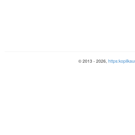
10. Первобытные люди стали занимат
более:
а) 20 тысяч лет назад;
б) 15 тысяч лет назад;
в) 10 тысяч лет назад;
© 2013 - 2026,
https:kopilkau
11. В Западной Азии люди научились 
а) 7 тысяч лет назад;
б) 8 тысяч лет назад;
в) 9 тысяч лет назад;
г) 10 тысяч лет назад;