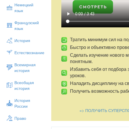
Немецкий
язык
Французский
язык
Тратить минимум сил на по
История
Быстро и объективно пров
Естествознание
Сделать изучение нового 
понятным.
Всемирная
Избавить себя от подбора 
история
уроков.
Всеобщая
Наладить дисциплину на св
история
Получить возможность рабо
История
России
=> ПОЛУЧИТЬ СУПЕРСП
Право