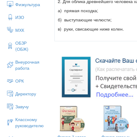
2. Для облика древнейшего человека х
Физкультура
а) прямая походка;
ИЗО
б) выступающие челюсти;
в) руки, свисающие ниже колен.
МХК
ОБЗР
(ОБЖ)
3. С изобретением первобытными людь
Внеурочная
а) на птиц;
работа
б) мелкую рыбу;
в) крупную рыбу;
ОРК
Директору
4. Ученые считают, что древнейшие л
Завучу
а) собирательством;
Классному
б) ремеслом;
руководителю
в) охотой.
Физика 7 класс
Физика земных