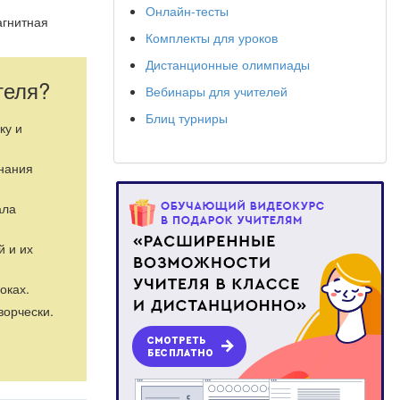
Онлайн-тесты
агнитная
Комплекты для уроков
Дистанционные олимпиады
теля?
Вебинары для учителей
Блиц турниры
ку и
знания
ала
й и их
оках.
ворчески.