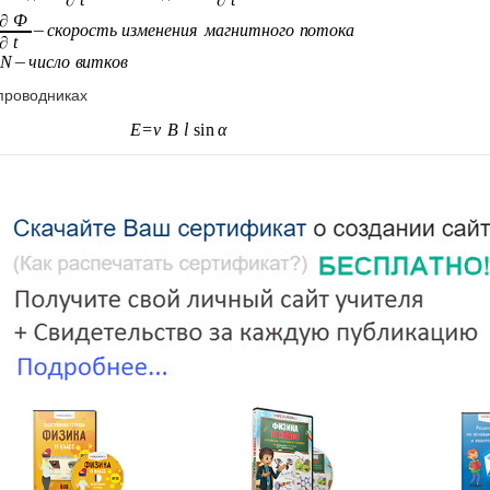
проводниках
ты:
шению задач.
ое задание.
Задачи для фронтальной работы
0
еремещать проводник, длина которого 1м, под углом 60
к вектор
вен 0,2Тл, чтобы в проводнике
возбудилась ЭДС индукции 1В?
ти должен иметь проводник, чтобы при перемещении его со скор
нитной индукции, равной 0,4Тл, в нем возбуждалась ЭДС индукции
го поля, если в проводнике с длиной активной части 50см, пер
кулярно вектору индукции, возбуждалась ЭДС индукции 1,5В?