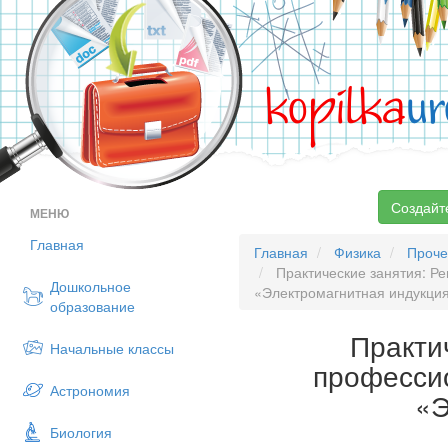
kopilka
ur
Создайт
МЕНЮ
Главная
Главная
Физика
Проче
Практические занятия: Р
Дошкольное
«Электромагнитная индукци
образование
Практи
Начальные классы
професси
Астрономия
«Э
Биология