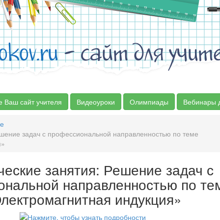
okov.ru
- сайт для учит
е Ваш сайт учителя
Видеоуроки
Олимпиады
Вебинары 
е
ешение задач с профессиональной направленностью по теме
я»
ческие занятия: Решение задач с
ональной направленностью по те
лектромагнитная индукция»