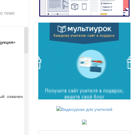
о теме
дукция»
ый охвачен