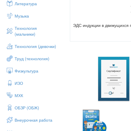
Литература
Музыка
ЭДС индукции в движущихся 
Технология
(мальчики)
Технология (девочки)
Порядок выполнения рабо
Труд (технология)
1 Фронтальная работа по ре
2 Студенты выполняют тестов
Физкультура
ИЗО
МХК
1 С какой скоростью надо п
индукции, модуль которого ра
ОБЗР (ОБЖ)
2 Какую длину активной час
перпендикулярно вектору маг
Внеурочная работа
3 Какова индукция магнитно
со скоростью 10м/с перпенди