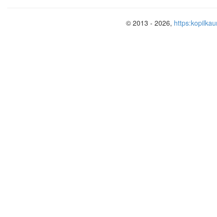
© 2013 - 2026,
https:kopilkau
Demak, Borning birinchi postulatiga ko
bo‘ylab emas, balki statsionar orbita 
harakatlanishi mumkin. Bu harakat da
kamaymaydi. energiyasi kamaymasa, ya
shunday qilib, ushbu postulat rezerford m
qiladi.