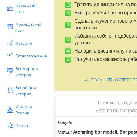
Тратить минимум сил на по
Немецкий
язык
Быстро и объективно пров
Сделать изучение нового 
Французский
понятным.
язык
Избавить себя от подбора 
уроков.
История
Наладить дисциплину на св
Естествознание
Получить возможность рабо
Всемирная
история
=> ПОЛУЧИТЬ СУПЕРСП
Всеобщая
история
Просмотр содер
История
«Atomning bor model
России
Maqola
Право
Mavzu:
Atomning bor modeli. Bor post