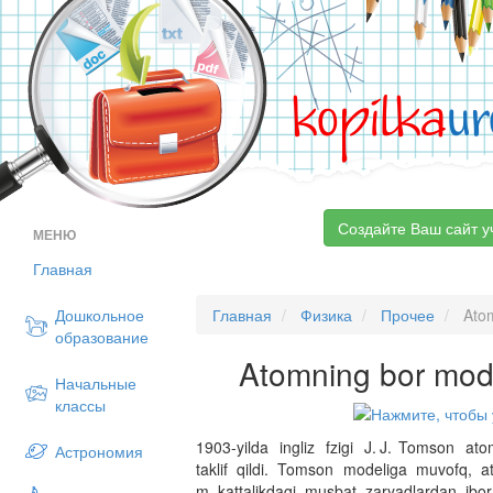
kopilka
ur
Создайте Ваш сайт у
МЕНЮ
Главная
Дошкольное
Главная
Физика
Прочее
Atom
образование
Atomning bor model
Начальные
классы
1903-yilda ingliz fzigi J. J. Tomson ato
Астрономия
taklif qildi. Tomson modeliga muvofq, 
m kattalikdagi musbat zaryadlardan ibor