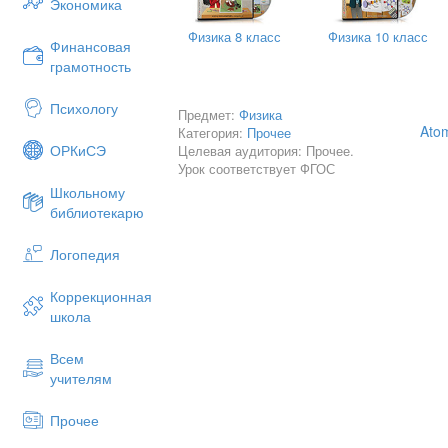
Экономика
boradi (R→0), tezligi esa o‘zgarmaydi (
Физика 8 класс
Физика 10 класс
Финансовая
грамотность
Психологу
Предмет:
Физика
Atom
Категория:
Прочее
ОРКиСЭ
Целевая аудитория: Прочее.
Урок соответствует ФГОС
Школьному
библиотекарю
Логопедия
Коррекционная
школа
Всем
учителям
Прочее