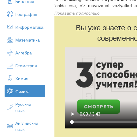
Биология
ichida esa, o‘z muvozanat vaziyatlari 
zaryadlar (elektronlar) mavjud bo‘lib (b
Показать полностью
География
mayiz singari joylashgan deyish mumkin),
o‘zaro teng.
Вы уже знаете о 
Информатика
современно
Математика
Алгебра
Геометрия
Химия
Физика
Русский
язык
Английский
язык