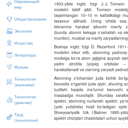
Окружающий
1903-yilda ingliz fzigi J. J. Tomson 
мир
modelni taklif qildi. Tomson mode
taqsimlangan 10–10 m kattalikdagi mus
Обществознание
tasavvur qilinadi. Uning ichida esa
tebranma harakat qiluvchi manfy zar
Экология
(bunda atomni keksga o‘xshatish va ele
mumkin), musbat va manfy zaryadlarning yi
Искусство
Boshqa ingliz fzigi D. Rezerford 1911-
modelini inkor etib, atomning yadroviy 
Литература
modelga ko‘ra atom jajjigina quyosh sist
yadro atrofda (yopiq) orbitalar – 
Музыка
harakatlanadi va ularning zaryadi yadro
Atomning o‘lchamlari juda kichik bo‘lg
Технология
bevosita o‘rganish juda qiyin. shuning uchu
(мальчики)
tuzilishi haqida ma’lumot beruvchi x
maqsadga muvofqdir. Shunday xarakteri
Технология
spektri. atomning nurlanish spektri, ya’n
(девочки)
(yoki yutishida) hosil bo‘ladigan optic
Shveysariyalik fzik I.Balmer 1885-yild
Труд
spektri chiziqlari chastotalari uchun quyi
(технология)