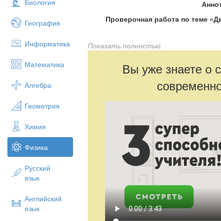
Биология
Анно
Проверочная работа по теме «Дв
География
Информатика
Показать полностью
Предмет:
физика
Класс
: 8
Математика
Вы уже знаете о 
Цели:
обобщение и закрепление знаний 
современно
Алгебра
сгорания»
На 1 слайде при нажатии на номер на 
Геометрия
появляется правильный ответ.
Химия
На 2 и 3 слайде при нажатии на рисунк
Форма работы– фронтальная, группов
Физика
Русский
язык
Английский
язык