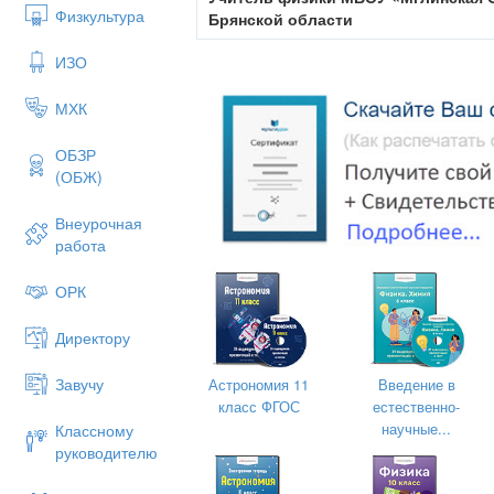
Физкультура
Брянской области
ИЗО
МХК
ОБЗР
(ОБЖ)
Внеурочная
работа
ОРК
Директору
Завучу
Астрономия 11
Введение в
класс ФГОС
естественно-
научные...
Классному
руководителю
Аннотация.