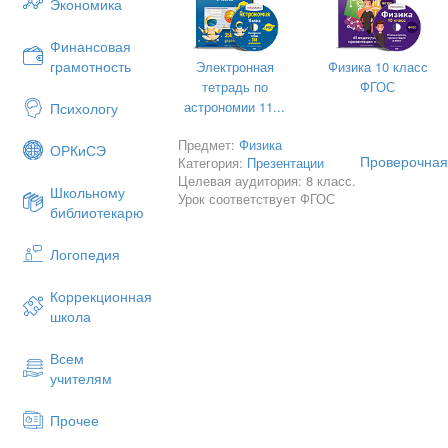
Экономика
Проверочная работа по теме «Двига
Предмет:
физика
Финансовая
грамотность
Электронная
Физика 10 класс
Класс
: 8
тетрадь по
ФГОС
Цели:
обобщение и закрепление знани
астрономии 11...
Психологу
сгорания»
Предмет:
Физика
ОРКиСЭ
На 1 слайде при нажатии на номер на 
Проверочная 
Категория:
Презентации
появляется правильный ответ.
Целевая аудитория: 8 класс.
Школьному
Урок соответствует ФГОС
На 2 и 3 слайде при нажатии на рисун
библиотекарю
Форма работы– фронтальная, группов
Логопедия
Коррекционная
школа
Всем
учителям
Прочее