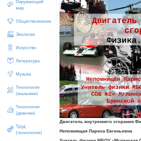
Окружающий
мир
Обществознание
Экология
Искусство
Литература
Музыка
Технология
(мальчики)
Технология
(девочки)
Двигатель внутреннего сгорания
Фи
Труд
Непомнящая Лариса Евгеньевна
(технология)
Учитель физики МБОУ «Мглинская 