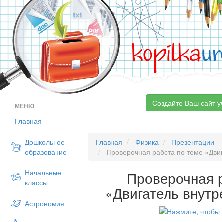
kopilka
ur
Создайте Ваш сайт у
МЕНЮ
Главная
Дошкольное
Главная
Физика
Презентации
образование
Проверочная работа по теме «Двиг
Начальные
Проверочная 
классы
«Двигатель внутр
Астрономия