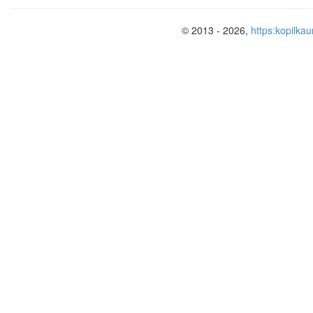
© 2013 - 2026,
https:kopilkau
1
На рисунке изображен разрез двиг
Каким номером обозначен поршень
7
2
6
5
Правильно: 6
3