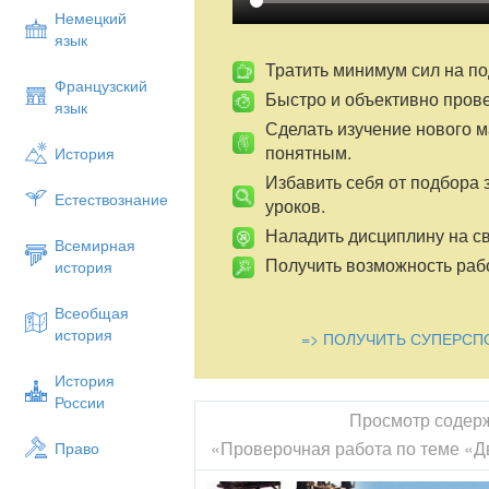
Немецкий
язык
Тратить минимум сил на по
Французский
Быстро и объективно пров
язык
Сделать изучение нового 
понятным.
История
Избавить себя от подбора 
Естествознание
уроков.
Наладить дисциплину на св
Всемирная
Получить возможность рабо
история
Всеобщая
история
=> ПОЛУЧИТЬ СУПЕРСП
История
России
Просмотр содер
«Проверочная работа по теме «Дв
Право