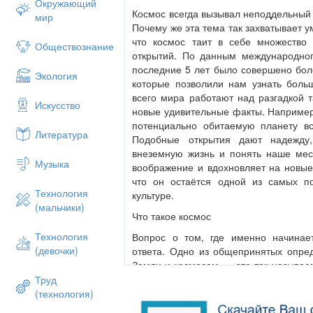
Окружающий
Космос всегда вызывал неподдельный 
мир
Почему же эта тема так захватывает 
что космос таит в себе множество
Обществознание
открытий. По данным международного
последние 5 лет было совершено бол
Экология
которые позволили нам узнать боль
всего мира работают над разгадкой т
Искусство
новые удивительные факты. Наприме
потенциально обитаемую планету в
Литература
Подобные открытия дают надежд
внеземную жизнь и понять наше мес
Музыка
воображение и вдохновляет на новые
что он остаётся одной из самых п
Технология
культуре.
(мальчики)
Что такое космос
Технология
Вопрос о том, где именно начинае
(девочки)
ответа. Одно из общепринятых опр
Земли и космосом — это так называ
на высоте около 100 километров 
Труд
Считается, что именно там атмосфера
(технология)
что аэродинамический полёт нево