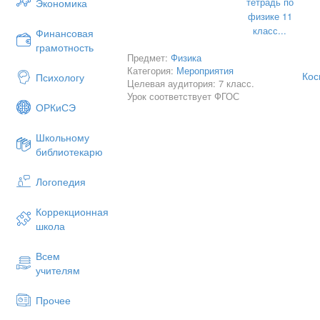
сквозь иллюминатор экипажем пилоти
тетрадь по
Экономика
II, запечатлена проходящая через 
физике 11
известная как терминатор. На дру
класс...
Финансовая
солнечный свет. На третьем изоб
грамотность
Предмет:
Физика
оттенках синего и коричневого. Такж
Категория:
Мероприятия
сияния.
Кос
Психологу
Целевая аудитория: 7 класс.
Урок соответствует ФГОС
ОРКиСЭ
Школьному
библиотекарю
Логопедия
Коррекционная
школа
Фото Земли из космоса
Всем
учителям
Как устроен космос
Нормальная материя
Прочее
Когда мы смотрим на космос, мы види