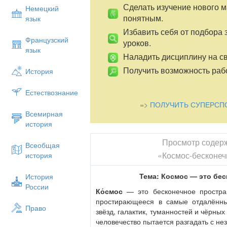
Сделать изучение нового 
Немецкий
понятным.
язык
Избавить себя от подбора 
Французский
уроков.
язык
Наладить дисциплину на св
Получить возможность рабо
История
Естествознание
=> ПОЛУЧИТЬ СУПЕРСП
Всемирная
история
Просмотр содер
Всеобщая
«Космос-бесконеч
история
Тема: Космос
— это бес
История
России
Ко́смос
— это бесконечное простра
простирающееся в самые отдалённы
Право
звёзд, галактик, туманностей и чёрных
человечество пытается разгадать с н