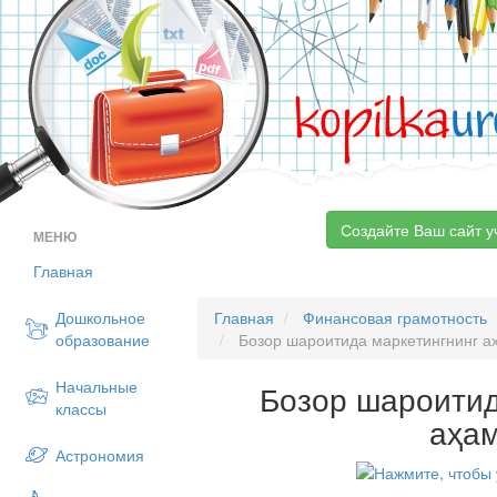
kopilka
ur
Создайте Ваш сайт у
МЕНЮ
Главная
Дошкольное
Главная
Финансовая грамотность
образование
Бозор шароитида маркетингнинг а
Начальные
Бозор шароитид
классы
аҳа
Астрономия