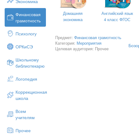
Экономика
Домашняя
Английский язык
Финансовая
экономика
4 класс ФГОС
грамотность
Психологу
Предмет:
Финансовая грамотность
Категория:
Мероприятия
Бозо
ОРКиСЭ
Целевая аудитория: Прочее
Школьному
библиотекарю
Логопедия
Коррекционная
школа
Всем
учителям
Прочее