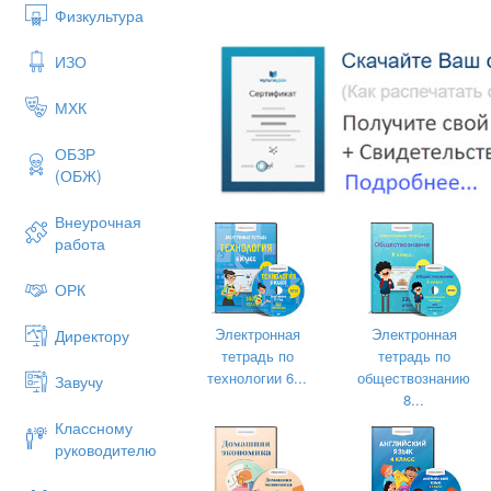
Физкультура
ИЗО
МХК
ОБЗР
(ОБЖ)
Внеурочная
работа
ОРК
Электронная
Электронная
Директору
тетрадь по
тетрадь по
технологии 6...
обществознанию
Завучу
8...
Классному
руководителю