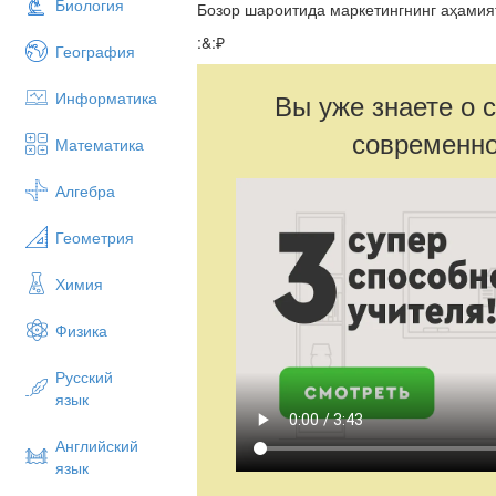
Биология
Бозор шароитида маркетингнинг аҳамия
:&:₽
География
Вы уже знаете о 
Информатика
современно
Математика
Алгебра
Геометрия
Химия
Физика
Русский
язык
Английский
язык