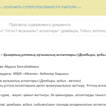
=> ПОЛУЧИТЬ СУПЕРСПОСОБНОСТИ УЧИТЕЛЯ <=
ы?уларды ?нні? ыр?а?ына келтіріп жасайы?.
ді к?н»)
Просмотр содержимого документа
шке ?арай б?рау, тізені б?гіп т?ру;
? ?лтты? музыкалы? аспаптары" (домбыра, ?обыз, жетіген
 буындарын ішке ?арай б?рау, тізені б?гіп т?ру;
буындарын б?рап, бір орында айналу;
дарына отырады.
:
« Қазақтың ұлттық музыкалық аспаптары»(Домбыра, қобыз
ева Айдана Балгабайевна
мін білесі?дер деп ойлаймын, солай емес пе ?лде ?ателесемін бе
ауданы. МҚКК «Айгөлек» бөбектер бақшасы.
қ музыкалық аспаптары»(Домбыра, қобыз , жетіген)
райсы?дар.
ң ұлттық аспаптарына деген қызығушылығын арттыру. Ұлттық аспап
аптарды білеміз ?ой?
.
аспаптарын атайды, бас?а ?лтты? аспаптарында айтады.
сұрақ - жауап, қимыл жаттығуы, би қимылдары, аспаптарды таныст
лы жалпы т?сінік беру.
ар: домбыра, қобыз, сыбызғы(шын сахнада қолданылатын аспаптар