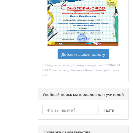
айық.
лар сол
ориядан
-домбыра,
ан кезде
Добавить свою работу
халық
*
Свидетельство о публикации выдается БЕСПЛАТНО,
СРАЗУ же после добавления Вами Вашей работы на
ағанда, бұл
сайт
нысты.
оны, құлақ
Удобный поиск материалов для учителей
асалады.
Найти
Проверка свидетельства