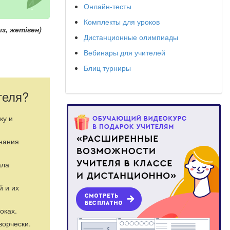
Онлайн-тесты
Комплекты для уроков
, жетіген)
Дистанционные олимпиады
Вебинары для учителей
Блиц турниры
птарды бір-
теля?
ыру,
ку и
), слайд,
а?ылады).
знания
ала
й и их
оках.
ворчески.