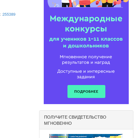
е?
а:
255389
сып шы?ару
ПОЛУЧИТЕ СВИДЕТЕЛЬСТВО
МГНОВЕННО