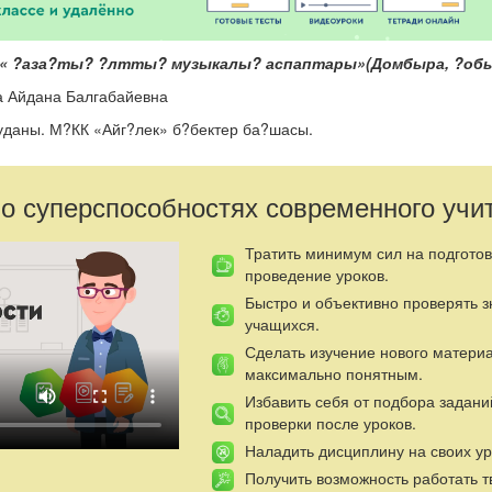
« ?аза?ты? ?лтты? музыкалы? аспаптары»(Домбыра, ?обыз
а Айдана Балгабайевна
уданы. М?КК «Айг?лек» б?бектер ба?шасы.
? музыкалы? аспаптары»(Домбыра, ?обыз, жетіген)
 ?лтты? аспаптарына деген ?ызы?ушылы?ын арттыру. ?лтты? аспа
 о суперспособностях современного учи
?ра? - жауап, ?имыл жатты?уы, би ?имылдары, аспаптарды таныст
Тратить минимум сил на подготов
р: домбыра, ?обыз, сыбыз?ы(шын сахнада ?олданылатын аспаптар
проведение уроков.
?атын эмблемалар( лентадан жасал?ан, басына аспаптар суреті т
Быстро и объективно проверять 
учащихся.
Сделать изучение нового матери
кіреді (к?йсанды?та ойнап ?арсы алу).
максимально понятным.
Избавить себя от подбора задани
(?ндетіп амандасады)
проверки после уроков.
дасады)
Наладить дисциплину на своих ур
Получить возможность работать т
ы?.