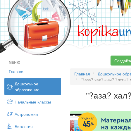
kopilka
ur
Создайт
МЕНЮ
Главная
Главная
Дошкольное обр
"?аза? хал?ыны? ?лтты? м
Дошкольное
образование
"?аза? хал
Начальные классы
Астрономия
Биология