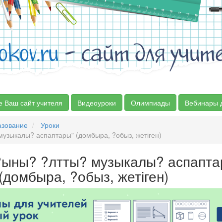
okov.ru
- сайт для учит
е Ваш сайт учителя
Видеоуроки
Олимпиады
Вебинары 
азование
Уроки
узыкалы? аспаптары" (домбыра, ?обыз, жетіген)
?ыны? ?лтты? музыкалы? аспапта
(домбыра, ?обыз, жетіген)