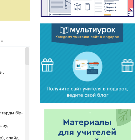
)»
 ,
?
тарды бір-
ыру,
), слайд,