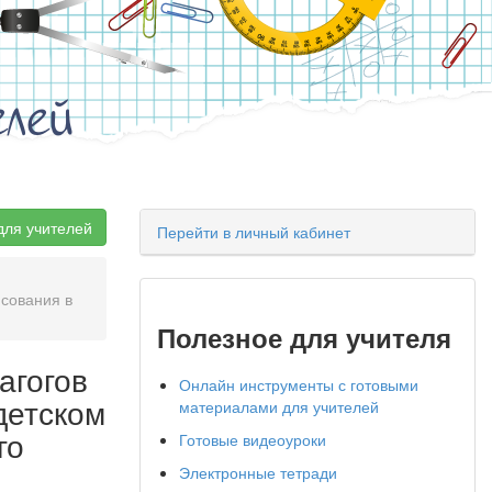
елей
для учителей
Перейти в личный кабинет
исования в
Полезное для учителя
агогов
Онлайн инструменты с готовыми
детском
материалами для учителей
го
Готовые видеоуроки
Электронные тетради