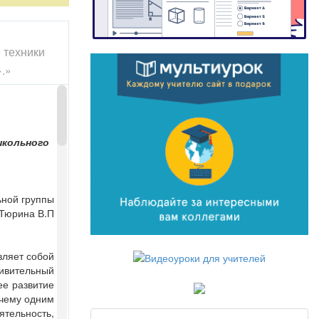
 техники
».»
школьного
ьной группы
Тюрина В.П
вляет собой
дивительный
ее развитие
очему одним
тельность,