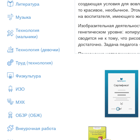
создающая условия для вовле
Литература
то красивое, необычное. Это
на воспитателя, имеющего ж
Музыка
Изобразительная деятельност
Технология
генетическом уровне: копир
(мальчики)
сводится не к тому, что рис
достаточно. Задача педагога
Технология (девочки)
Применение нетрадиционных 
предметах и их использовани
Труд (технология)
только красками, карандаша
как использовать для рисова
Физкультура
том числе цветным клейстеро
бумаге, но и на специальн
ИЗО
ладони, получать изображ
природного материала (лис
МХК
изображения дошкольникам п
краской дети познают ее свой
ОБЗР (ОБЖ)
в акварель получают различн
цветоразличение. Все нео
Внеурочная работа
развивается вкус к познани
педагогу, друг другу, обогащ