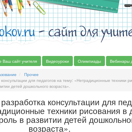
okov.ru
- сайт для учит
е Ваш сайт учителя
Видеоуроки
Олимпиады
Вебинары 
азование
Прочее
консультации для педагогов на тему: «Нетрадиционные техники р
звитии детей дошкольного возраста».
разработка консультации для пед
адиционные техники рисования в 
 роль в развитии детей дошкольно
возраста».