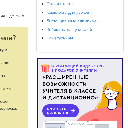
Онлайн-тесты
Комплекты для уроков
ия в детском
Дистанционные олимпиады
Вебинары для учителей
теля?
Блиц турниры
ку и
знания
ала
й и их
оках.
ворчески.