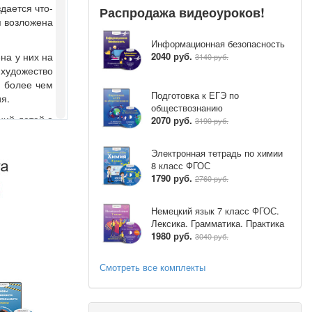
дается что-
Распродажа видеоуроков!
я возложена
Информационная безопасность
2040 руб.
на у них на
3140 руб.
 художество
й более чем
Подготовка к ЕГЭ по
я.
обществознанию
ний детей о
2070 руб.
3190 руб.
рисовать не
показывают,
Электронная тетрадь по химии
я бумаги, в
8 класс ФГОС
е только на
1790 руб.
2760 руб.
ом, ребром
рубочек) и
Немецкий язык 7 класс ФГОС.
ой техники
Лексика. Грамматика. Практика
льцев рук с
1980 руб.
3040 руб.
ичества воды
ительность,
Смотреть все комплекты
я. У ребят
ть вопросы
то копируют