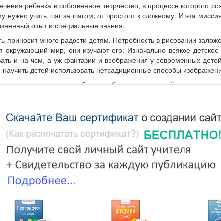
чения ребенка в собственное творчество, в процессе которого соз
му нужно учить шаг за шагом, от простого к сложному. И эта мисси
изненный опыт и специальные знания.
ь приносит много радости детям. Потребность в рисовании заложе
уя окружающий мир, они изучают его. Изначально всякое детское
овать и на чем, а уж фантазии и воображения у современных дете
 - научить детей использовать нетрадиционные способы изображени
техник рисования способствует обогащению знаний и представле
и, материалах, их свойствах, способах применении. Детей учат 
ми, фломастерами, но и подкрашенной мыльной пеной, свечой, 
ния клей и т.д. Дети знакомятся с разными способами окрашивани
м, методом набрызгивания краски, узнают, что рисовать можно н
ом стекле. Они пробуют рисовать ладошкой, пальцами, кулачк
ения с помощью подручных средств (ниток, веревок, полых т
тьев деревьев). На занятиях с использованием нетрадиционн
редоставляется возможность. При непосредственном контакте па
ства (густоту, твердость, вязкость), а при добавлении разного кол
ые оттенки цвета. Таким образом, развиваются тактильная чувств
бычное привлекает внимание детей, заставляет их удивлятьс
ю нового, исследованиям, эксперименту. Дети начинают задава
ается и активизируется их словарный запас. Как известно, дети час