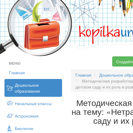
kopilka
ur
Создайт
МЕНЮ
Главная
Главная
Дошкольное обр
Методическая разработка 
Дошкольное
детском саду и их роль в ра
образование
Методическая 
Начальные классы
на тему: «Нетр
Астрономия
саду и их
Биология