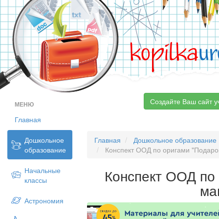
kopilka
ur
Создайте Ваш сайт у
МЕНЮ
Главная
Дошкольное
Главная
Дошкольное образование
образование
Конспект ООД по оригами "Подаро
Начальные
Конспект ООД по
классы
ма
Астрономия