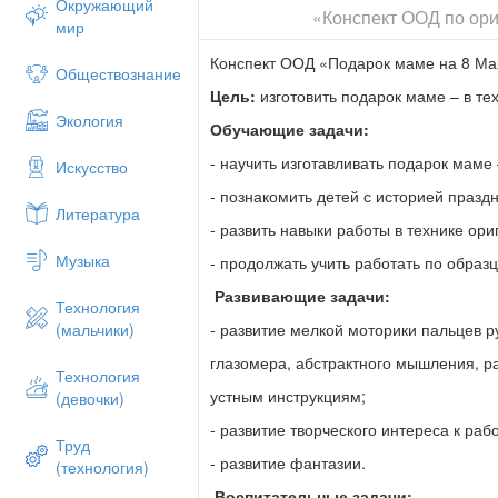
Окружающий
«Конспект ООД по ор
Отечественной войны за их вклад в ме
мир
стране день 8 Марта отмечается торжес
Конспект ООД «Подарок маме на 8 Ма
Практическая часть.
Обществознание
Цель:
изготовить подарок маме – в те
- На праздник принято дарить подарки,
Экология
Обучающие задачи:
- Как вы думаете, что можно подарить 
- научить изготавливать подарок маме
Искусство
- Правильно! Но самый лучший подаро
- познакомить детей с историей праздн
- Я хочу предложить вам сделать подаро
Литература
- развить навыки работы в технике ори
Прежде чем мы приступим к работе, вс
Музыка
- продолжать учить работать по образц
-Ими нельзя играть.
Развивающие задачи:
- Надо передавать ножницы кольцами в
Технология
- развитие мелкой моторики пальцев р
(мальчики)
-Нельзя их класть на край стола.
глазомера, абстрактного мышления, р
-Нельзя оставлять их в раскрытом виде.
Технология
устным инструкциям;
(девочки)
-Нельзя ходить с ними по группе.
- развитие творческого интереса к раб
А кто помнит правила безопасной рабо
Труд
- развитие фантазии.
(технология)
-Клей нельзя брать в рот.
Воспитательные задачи: