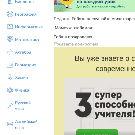
Биология
География
Педагог: Ребята послушайте стихотворе
Информатика
Мамочка любимая,
Тебя я поздравляю,
Математика
Показать полностью
Здоровья я желаю,
Алгебра
Целую — обнимаю.
Вы уже знаете о 
Я тебе желаю,
Геометрия
современно
Чтоб всего побольше,
Химия
И добра и счастья,
Физика
И везенья тоже.
Мартовский денечек,
Русский
язык
Пусть тепло подарит,
Жизнь твоя пусть лучше,
Английский
И счастливей станет!
язык