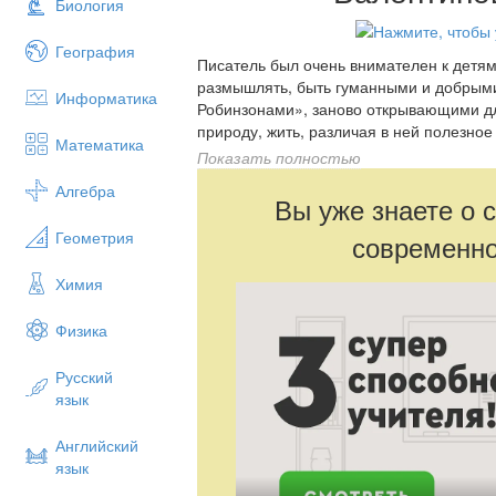
Биология
География
Писатель был очень внимателен к детям,
размышлять, быть гуманными и добрым
Информатика
Робинзонами», заново открывающими дл
природу, жить, различая в ней полезное 
Математика
Виталия Валентиновича Бианки - это св
Показать полностью
природе.
Алгебра
Вы уже знаете о 
Геометрия
современно
Химия
Физика
Русский
язык
Английский
язык