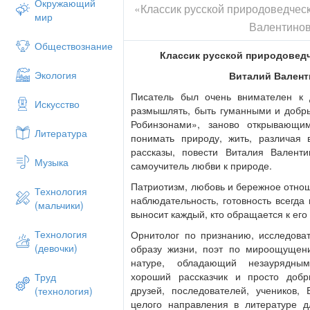
Окружающий
«Классик русской природоведчес
мир
Валентинов
Обществознание
Классик русской природовед
Экология
Виталий Валент
Писатель был очень внимателен к д
Искусство
размышлять, быть гуманными и добр
Робинзонами», заново открывающи
Литература
понимать природу, жить, различая 
рассказы, повести Виталия Валент
Музыка
самоучитель любви к природе.
Патриотизм, любовь и бережное отно
Технология
наблюдательность, готовность всегда
(мальчики)
выносит каждый, кто обращается к его
Технология
Орнитолог по признанию, исследоват
(девочки)
образу жизни, поэт по мироощущен
натуре, обладающий незаурядным
хороший рассказчик и просто доб
Труд
друзей, последователей, учеников,
(технология)
целого направления в литературе дл