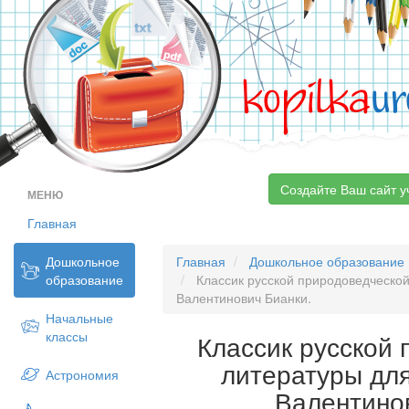
kopilka
ur
Создайте Ваш сайт у
МЕНЮ
Главная
Дошкольное
Главная
Дошкольное образование
образование
Классик русской природоведческой
Валентинович Бианки.
Начальные
классы
Классик русской
литературы дл
Астрономия
Валентино