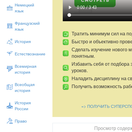
Немецкий
язык
Французский
язык
Тратить минимум сил на по
Быстро и объективно пров
История
Сделать изучение нового 
Естествознание
понятным.
Избавить себя от подбора 
Всемирная
уроков.
история
Наладить дисциплину на св
Всеобщая
Получить возможность рабо
история
История
=> ПОЛУЧИТЬ СУПЕРСП
России
Право
Просмотр содер