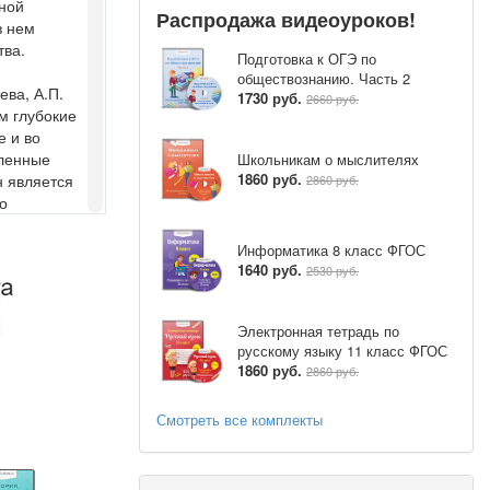
дной
Распродажа видеоуроков!
й опыт нашего
в нем
ьной
тва.
Подготовка к ОГЭ по
обществознанию. Часть 2
 в целом и в
ева, А.П.
1730 руб.
2660 руб.
атели
м глубокие
льтура
е и во
вленные
Школьникам о мыслителях
в жизни и в
1860 руб.
н является
2860 руб.
 двигательной
о
нтом
я
ного,
Информатика 8 класс ФГОС
1640 руб.
аста, видами
2530 руб.
игательной
тоянию своего
оты по
Электронная тетрадь по
форме носит
ья, детский
русскому языку 11 класс ФГОС
ровительно-
1860 руб.
2860 руб.
в
льных
сского народа
Смотреть все комплекты
ры,
ффективно
сштабные
сть, значимую
ельные
развивать
ультуры,