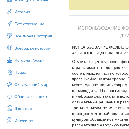
обусловленные жизненными реа
он является универсальным ср
История
исключающим принуждение, хо
умственного развития и нравст
Естествознание
распространение опыта исполь
«ИСПОЛЬЗОВАНИЕ ФО
пространства при акценте на 
ДВИ
Всемирная история
повышения уровня ДА (двигате
положительные результаты (по
ИСПОЛЬЗОВАНИЕ ФОЛЬКЛО
Всеобщая история
практических рекомендаций дл
АКТИВНОСТИ ДОШКОЛЬНИ
Данные наработки могут сущес
путей модернизации образован
История России
Отмечается, что уровень физ
уровня владения личностью це
страны имеет тен­денцию к 
общественного прогресса, его
Право
составляющей частью которог
реализовывать современные об
чрезвычайно низком уровне.
образование является частью к
Окружающий мир
может удовлетворить совреме
сохранение и развитие через ч
производства. На наш взгляд
целей физического образовани
и информации, закалить волю 
Обществознание
возрождения этнической самобы
оптимальные решения в разли
личности. Народная культура р
третьего тысячелетия снова 
Экология
сберегающего опыта.Поиски р
принципом которой, являетс
образовательных программ до
культуры обращались многие 
Искусство
проблему физического воспитан
рассматривал народную культ
социокультурная практика прио