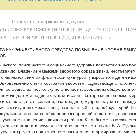
лиями. В фольклоре заложена мудрость многих поколений народов
едством педагогического воздействия на детей, побуждающим и о
рошо приспособленным к чувственной натуре ребенка, инструмен
венного воспитания детей.Целью данной работы (статьи) является
Просмотр содержимого документа
зования фольклора как значимого элемента поликультурного обра
ЛЬКЛОРА КАК ЭФФЕКТИВНОГО СРЕДСТВА ПОВЫШЕНИ
использование фольклора в различных видах двигательной деятель
ГАТЕЛЬНОЙ АКТИВНОСТИ ДОШКОЛЬНИКОВ »
льной активности) - основы ЗОЖ.Опыт работы по данному направ
дтвержденные диагностикой) и по форме носит характер методичес
РА КАК ЭФФЕКТИВНОГО СРЕДСТВА ПОВЫШЕНИЯ УРОВНЯ ДВИГ
я всех педагогов осуществляющих оздоровительно-воспитательный
КОВ
твенно обогатить содержание ООП ДО в соответствии с ФГос.В пр
ия, встает одна из актуальных проблем сохранение национальной
ического, психического и социального здоровья подрастающего по
нностями культуры, направленными на благо человека, зависят ди
снижению. Владение навыками здорового образа жизни, неотъемле
 широкомасштабные социальные и культурные последствия. Соотве
о являются занятия физической культурой, у взрослых и детей нах
разовательные направления необходимо через культурологический 
 Одновременно с этим состояние здоровья подрастающего поколен
ультуры, которая, с одной стороны, «питается» ею, с другой — вли
нное общество, поскольку не отвечает требованиям общественног
еловека.В «Национальной доктрине образования» в качестве одной
, помочь детям и подросткам найти себя в быстро меняющемся ми
я определено воспитание здорового образа жизни и отмечается н
и характер, стать сильнее, благороднее, мудрее, научиться наход
тности народов России, их культур, традиций в самосохранении и
чных ситуациях может опыт, накопленный народной культурой. В 
ассматривается, как средство становления у подрастающего покол
актуальным становится обращение к народной педагогике, основны
ешений поставленных задач могут быть сфокусированы в содержа
я гуманное отношение к личности ребенка.К проблеме возможносте
школьных учреждений.Анализ методической литературы обнаружив
ученые и педагоги, изучая всесторонне его потенциал. В. А. Сухо
ия детей дошкольного возраста - процесс воспитания не рассматр
уру, как средство нравственного воспитания, формирования миро
бретения опыта сохранения своего здоровья, которая могла бы оп