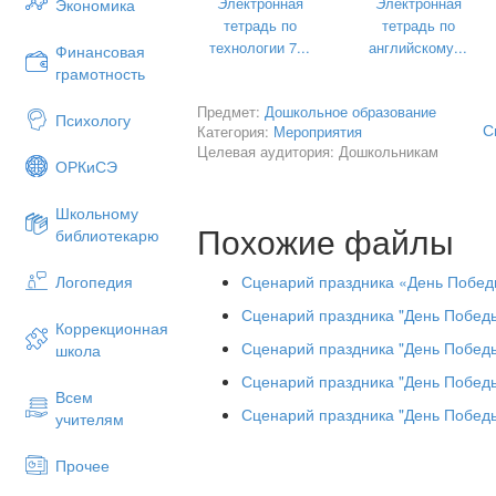
Электронная
Электронная
Экономика
тетрадь по
тетрадь по
технологии 7...
английскому...
Финансовая
грамотность
Предмет:
Дошкольное образование
Психологу
С
Категория:
Мероприятия
Целевая аудитория: Дошкольникам
ОРКиСЭ
Ребёнок-Серёжа Щ.
Школьному
Я знаю от папы, я знаю от деда –
Похожие файлы
библиотекарю
Девятого мая пришла к нам Победа,
Тот день весь народ ожидал,
Сценарий праздника «День Побе
Логопедия
Тот день самым радостным стал!
Сценарий праздника "День Побед
Коррекционная
Пусть гремит салют Победы,
Сценарий праздника "День Побед
школа
Этим светом мир согрет.
Сценарий праздника "День Победы
Всем
Нашим прадедам и дедам…
Сценарий праздника "День Победы
учителям
Всем желаем долгих лет!
Прочее