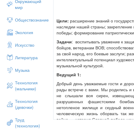
Окружающий
мир
Обществознание
Цели:
расширение знаний о государст
наследии нашей страны; закрепление 
Экология
победы; формирование патриотических
Задачи
: воспитывать уважение к защ
Искусство
бойцов, ветеранам ВОВ; способствова
за свой народ, его боевые заслуги; ра
Литература
интеллектуальный потенциал художест
музыкальной культурой.
Музыка
Ведущий 1:
Технология
Добрый день уважаемые гости и доро
(мальчики)
рады встрече с вами. Мы родились и 
не слышали воя сирен, извещающ
Технология
разрушенных фашистскими бомба
(девочки)
нетопленое жилище и скудный военн
человеческую жизнь оборвать так же
война — история.Славной победе наш
Труд
войте мы посвящаем сегодняшнюю наш
(технология)