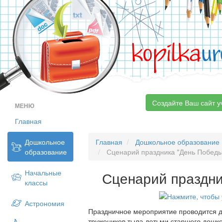
kopilka
ur
Создайте Ваш сайт у
МЕНЮ
Главная
Дошкольное
Главная
Дошкольное образование
образование
Сценарий праздника "День Победы
Начальные
Сценарий праздни
классы
Астрономия
Праздничное мероприятие проводится д
тружеников тыла детьми старшего дошко