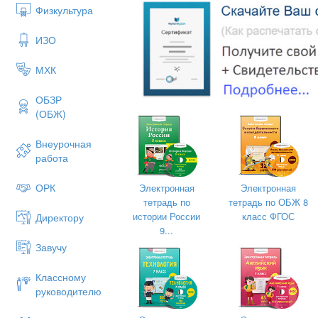
Физкультура
(выходят дети подготовительной
ИЗО
Победы!»
МХК
Ребёнок –Артур Ш.
ОБЗР
(ОБЖ)
Ярок день с утра, чудесен,
Весь цветами он расцвёл,
Внеурочная
Слышу я звучанье песен,
работа
Праздник в город мой пришёл!
ОРК
Электронная
Электронная
Сегодня праздник – День Победы!
тетрадь по
тетрадь по ОБЖ 8
истории России
класс ФГОС
Директору
Счастливый праздник – день весны,
9...
В цветы все улицы одеты,
Завучу
И песни звонкие слышны.
Классному
руководителю