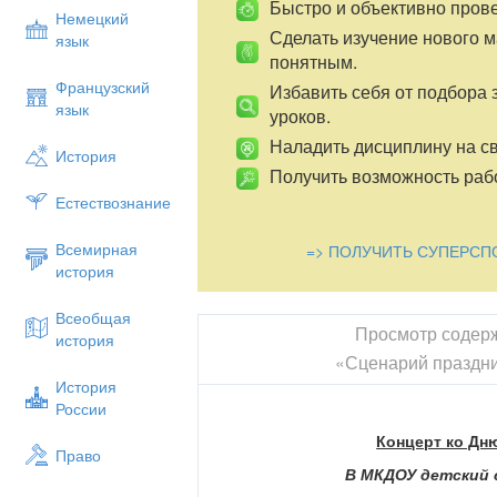
Быстро и объективно пров
Немецкий
Сделать изучение нового 
язык
понятным.
Французский
Избавить себя от подбора 
язык
уроков.
Наладить дисциплину на св
История
Получить возможность рабо
Естествознание
Всемирная
=> ПОЛУЧИТЬ СУПЕРСП
история
Всеобщая
Просмотр содер
история
«Сценарий праздни
История
России
Концерт ко Дн
Право
В МКДОУ детский 