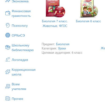
Экономика
Жай және күрделі жапырақтар
Финансовая
Сабақ пен жапырақтың ұқсас
грамотность
(салыстыру)
Биология 7 класс.
Биология 6 класс
Психологу
Әрбір жұп өздерінің жұмыстарын қорғ
Животные. ФГОС
ІІІ. Толғаныс (Бес жолды тұжырым)
ОРКиСЭ
Жапырақ
Предмет:
Биология
Школьному
Мысал
Жа
Категория:
Уроки
библиотекарю
Целевая аудитория: 6 класс
Жапырақ
Логопедия
Жай, күрделі
Ауа тазартады, жүйкеленеді, кө
Коррекционная
школа
Жапырақ – жер үсті мүше
Вегетативті мүше
Всем
учителям
Үй тапсырмасы: Параллель жүйк
айырмашылығын салыстыру. Жапыр
жапырақтар, жапырақтың орналасуының
Прочее