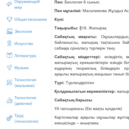
Окружающий
Пән:
Биология 6 сынып.
?рбір ж?п ?здеріні? ж?мыстарын ?ор?а
мир
Пән мұғалімі:
Масалимова Жұлдыз Аск
ІІІ. Тол?аныс (Бес жолды т?жырым)
Күні:
Обществознание
Жапыра?
Тақырыбы:
§16. Жапырақ
Мысал
Экология
Сабақтың мақсаты:
Оқушылардың 
Жапыра?
байланысты, жапырақ тақтасына ба
Искусство
Жай, к?рделі
сабаққа орналасу түрлерін тану.
Ауа тазартады, ж?йкеленеді, к?б
Литература
Жапыра? – жер ?сті м?ше
Сабақтың міндеттері:
өсімдіктің 
Вегетативті м?ше
жапырақтың ерекшеліктерін өзіндік бі
Музыка
өздерінің теориялық білімдерін п
?й тапсырмасы: Параллель ж?йкелену 
арқылы жапырақтың маңызын танып бі
ын салыстыру. Жапыра? ??рылысын, жа
Технология
ты? орналасуыны? суреттерін салу.
Түрі:
Түрлендірілген
(мальчики)
Қолданылатын көрнекіліктер:
жапыр
Технология
Сабақтың барысы
(девочки)
Үй тапсырмасы (Екі жақты күнделік)
Труд
Карточкалар арқылы оқушылар жұптар
(технология)
екіншісінде – анықтама.