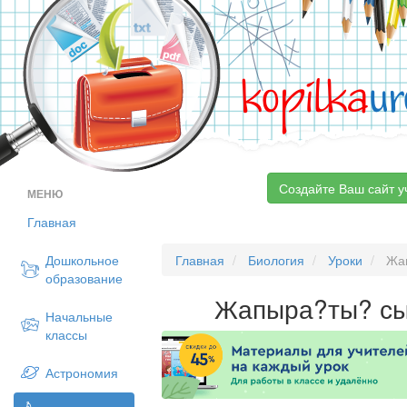
kopilka
ur
Создайте Ваш сайт у
МЕНЮ
Главная
Дошкольное
Главная
Биология
Уроки
Жап
образование
Жапыра?ты? с
Начальные
классы
Астрономия