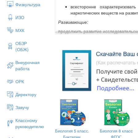
Физкультура
всесторонне охарактеризовать
наркотических веществ на разви
ИЗО
Развивающие:
МХК
продолжить развитие исследовательск
через поиск необходимой инф
ОБЗР
литературе, Интернете;
(ОБЖ)
развивать умение работать 
презентации;
Внеурочная
работа
развивать умение сравниват
мутационных изменений у органи
ОРК
развивать умение устанавливат
онтогенеза;
Директору
умение анализировать (умен
Завучу
мысленного эксперимента дл
характера);
Классному
развивать творческие сп
руководителю
самостоятельной работы по пер
Биология 5 класс.
Биология 8 класс
новую ситуацию;
Бактерии.
ФГОС