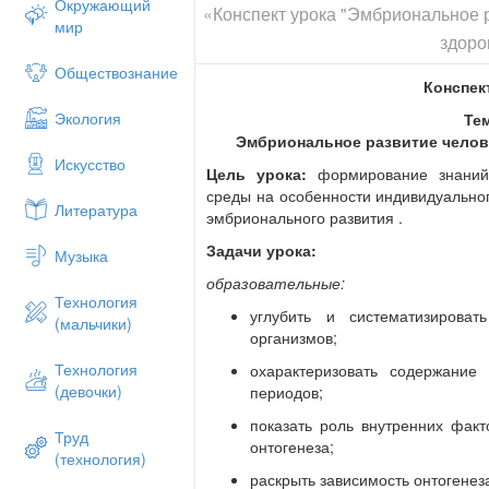
Окружающий
«Конспект урока "Эмбриональное 
мир
здоро
Обществознание
Конспект
Экология
Те
Эмбриональное развитие челов
Искусство
Цель урока:
формирование знаний
среды на особенности индивидуальног
Литература
эмбрионального развития .
Задачи урока:
Музыка
образовательные:
Технология
углубить и систематизироват
(мальчики)
организмов;
Технология
охарактеризовать содержание 
(девочки)
периодов;
показать роль внутренних фак
Труд
онтогенеза;
(технология)
раскрыть зависимость онтогенез