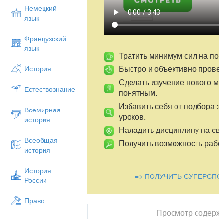
умение анализировать (умения выдвига
Немецкий
эксперимента для ответа на вопросы пр
язык
развивать творческие способности уч
работы по переносу полученных знаний
Французский
Воспитательные: развивать коммуникат
язык
при работе в парах, в группе;
Тратить минимум сил на по
воспитывать культуру умственного труд
Быстро и объективно пров
История
активность и самостоятельность;
Сделать изучение нового 
сформировать правила сохранения здор
Естествознание
понятным.
жизни и особенно репродуктивного пери
Избавить себя от подбора 
Всемирная
уроков.
история
Наладить дисциплину на св
Всеобщая
Получить возможность рабо
история
История
=> ПОЛУЧИТЬ СУПЕРСП
России
Право
Просмотр содер