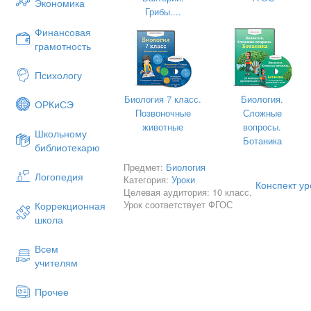
Экономика
Грибы....
Воспитательные:
Финансовая
развивать коммуникативные с
грамотность
работе в парах, в группе;
воспитывать культуру умствен
Психологу
мыслительную активность и само
Биология 7 класс.
Биология.
ОРКиСЭ
сформировать правила сохранен
Позвоночные
Сложные
всей жизни и особенно репродук
животные
вопросы.
Школьному
Оборудование:
презентация учителя,
Ботаника
библиотекарю
для каждого учащегося (Приложение№
Предмет:
Биология
Тип урока – открытие нового знания.
Логопедия
Категория:
Уроки
Конспект ур
Целевая аудитория: 10 класс.
Основные понятия:
Урок соответствует ФГОС
Коррекционная
Всё изучение нового материала буд
школа
аргументами, помогающими вам осо
закономерностях индивидуального р
Всем
учителям
Ход 
Приветствие.
Прочее
«Добрый день, друзья! Я рада вас ви