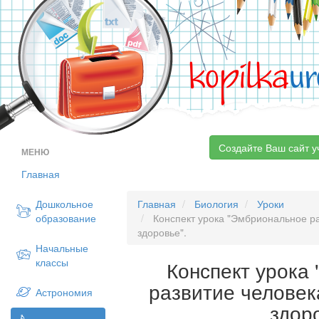
kopilka
ur
Создайте Ваш сайт у
МЕНЮ
Главная
Дошкольное
Главная
Биология
Уроки
образование
Конспект урока "Эмбриональное ра
здоровье".
Начальные
классы
Конспект урока
развитие человек
Астрономия
здор