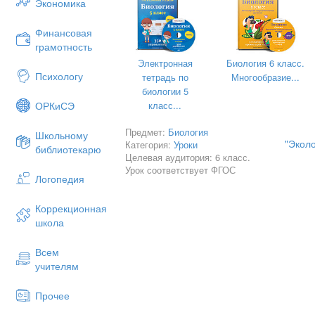
Экономика
Сабақ кезеңдері:
Сабақ барысына жоспарланған іс-әре
Финансовая
грамотность
Ресурстар
Электронная
Биология 6 класс.
0-3 мин
Психологу
тетрадь по
Многообразие...
Сабақты ұйымдастыру кезеңі (оқушыларм
биологии 5
Құндылықтарды дарыту:
Ынтым
көтеру үшін тренинг өткізу)
класс...
ОРКиСЭ
Мұғалі
4-7 мин
Предмет:
Биология
Школьному
Оқушыл
"Эколо
Категория:
Уроки
Ой қозғау:
библиотекарю
Целевая аудитория: 6 класс.
Мұғалі
Әр оқушыға жаңа тақырыпқа байланысты 
Урок соответствует ФГОС
Логопедия
теминдерді таратып беру. Үш тіл бойынш
Акаде
сол топқа отырады.
Оқушыл
Коррекционная
Су
школа
Өмір 
Вода
Алған 
Всем
Water
учителям
Сабақт
Ауа
Патри
Прочее
Воздух
Үштілд