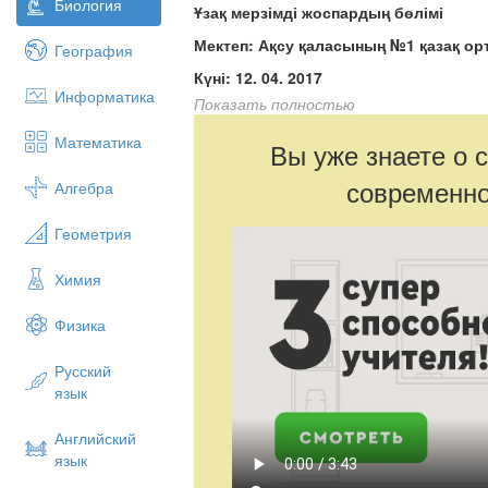
Биология
Ұзақ мерзімді жоспардың бөлімі
Мектеп: Ақсу қаласының №1 қазақ орт
География
Күні: 12. 04. 2017
Информатика
Показать полностью
Мұғалімдердің аты жөні: Акишева М. А
Баймульдина Г.А., Байбусунова Н.М.,
Математика
Вы уже знаете о 
Сынып: 10 «Ә»
современно
Алгебра
Қатысқандар:
Қатыспағандар:
Геометрия
Сабақтың түрі:
Химия
Понарамалық сабақ
Физика
Пәні:
Биология, химия, география.
Русский
язык
Сабақтың тақырыбы:
Экология негіздері
Английский
Сабақтың мақсаты:
язык