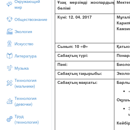
Окружающий
Ұзақ мерзімді жоспардың
Мекте
мир
бөлімі
Пән лексикасы және терминологиясы
Күні: 12. 04. 2017
Мұғал
Экология, озон, өндірістік қалдық
Обществознание
Карип
абиотика, антропогендік фактор т
Камзи
Экология
Диалог құруға / жазылымға қажетті с
Егер мен ақын болсам_________
Искусство
Сынып: 10 «Ә»
Қатыс
Егер мен әкім болсам _________
Егер мен қоршаған ортаны қорға
Сабақтың түрі:
Понар
Литература
Пәні:
Биоло
Музыка
Құндылықтарды дарыту:
Сабақтың тақырыбы:
Эколог
Ынтымақтастық:
Технология
Сабақтың мақсаты:
Барлы
(мальчики)
Мұғалім сыныпта жағымды атмосфера о
Оқушылар мұғаліммен тақырыбын, мақс
Технология
Оқушы
(девочки)
Мұғалім оқушыларға, оқушылар бірі-бірл
Академиялық әділдік:
Труд
(технология)
Кейбі
Оқушылар бір-бірлерін әділ бағалайды, с