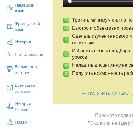
Барлық оқушылар:
Немецкий
«Экология» терминіне анықтама б
язык
Оқушылардың көпшілігі:
Тратить минимум сил на по
Французский
Быстро и объективно пров
Экология ғылымының қалыптасуын
язык
түсіндіреді.
Сделать изучение нового 
История
понятным.
Кейбір оқушылар:
Избавить себя от подбора 
Экологиялық проблемаларды шеш
Естествознание
уроков.
Зерттеулер жүргізіп, салыстырмал
Наладить дисциплину на св
Жетістік критерийі:
Всемирная
Получить возможность рабо
история
Терминдермен жұмыс жасайды
Экология ғылымының қалыптасуын,
Всеобщая
Экологиялық проблемаларды шешу
история
=> ПОЛУЧИТЬ СУПЕРСП
Зерттеулер жүргізіп, салыстырмал
Тілдік мақсаттар:
История
России
Оқушылар орындай алады:
Просмотр содер
Экологиялық ғылымының негізін тү
Право
«"Экология негіздер
алады.