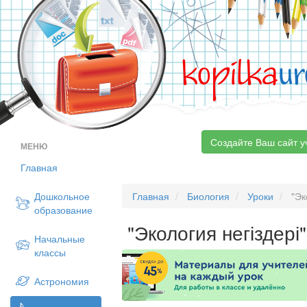
kopilka
ur
Создайте Ваш сайт у
МЕНЮ
Главная
Дошкольное
Главная
Биология
Уроки
"Эк
образование
"Экология негіздер
Начальные
классы
Астрономия