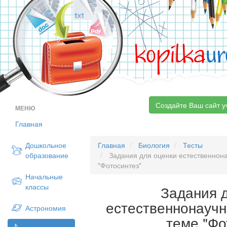
kopilka
ur
Создайте Ваш сайт у
МЕНЮ
Главная
Дошкольное
Главная
Биология
Тесты
образование
Задания для оценки естественнона
"Фотосинтез"
Начальные
классы
Задания 
естественнонаучн
Астрономия
теме "Фо