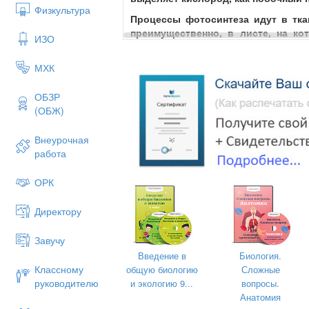
Физкультура
Процессы фотосинтеза идут в тк
преимущественно, в листе, на к
ИЗО
процессов фотосинтеза. Такая т
мезофилл. Чтобы понять, чт
МХК
фотосинтезе, изучим подробнее 
особые пластиды растительных
ОБЗР
фотосинтез. Основные элеме
(ОБЖ)
хлоропластов растений представле
Внеурочная
работа
ОРК
Директору
Завучу
Введение в
Биология.
Классному
общую биологию
Сложные
руководителю
и экологию 9...
вопросы.
Анатомия