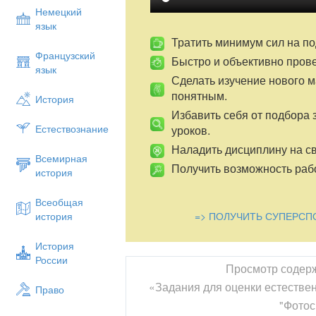
Немецкий
язык
Тратить минимум сил на по
Французский
Быстро и объективно пров
язык
Сделать изучение нового 
понятным.
История
Избавить себя от подбора 
Естествознание
уроков.
Наладить дисциплину на св
Всемирная
Получить возможность рабо
история
Всеобщая
=> ПОЛУЧИТЬ СУПЕРСП
история
История
России
Просмотр содер
«Задания для оценки естестве
Право
"Фотос