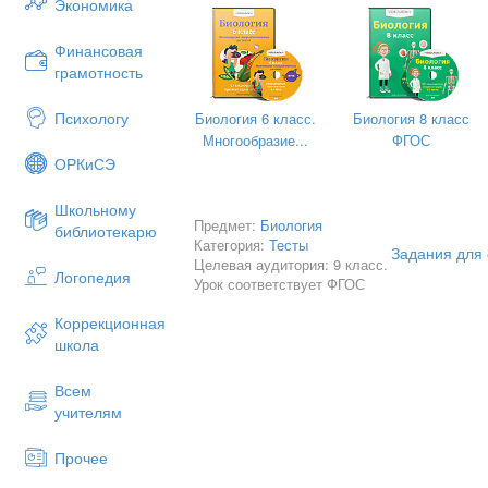
Экономика
Финансовая
грамотность
Как уже было сказано ранее, в хо
действием солнечного света образ
Психологу
Биология 6 класс.
Биология 8 класс
Многообразие...
ФГОС
Процесс фотосинтеза можно раздел
ОРКиСЭ
1. Световая.
2. Темновая.
Школьному
Предмет:
Биология
библиотекарю
В ходе световой фазы фотосинтеза
Категория:
Тесты
Задания для 
универсальный донор атома водо
Целевая аудитория: 9 класс.
Логопедия
(НАДФ·Н2). Источником водорода я
Урок соответствует ФГОС
Эти вещества необходимы для прот
Коррекционная
образуется побочный продукт — ки
школа
проходить только на мембранах тил
Результатами световых реакций яв
Всем
учителям
фотолиз воды и выделение молеку
образование АТФ;
Прочее
образование НАДФ-восстановленно