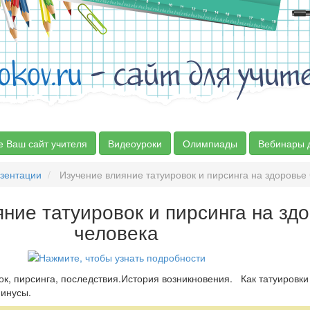
okov.ru
- сайт для учит
е Ваш сайт учителя
Видеоуроки
Олимпиады
Вебинары 
зентации
Изучение влияние татуировок и пирсинга на здоровье
ние татуировок и пирсинга на зд
человека
к, пирсинга, последствия.История возникновения. Как татуировки
минусы.