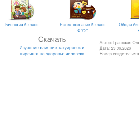
Биология 6 класс
Естествознание 5 класс
Общая био
имание подростков к своему здоровью.
ФГОС
Скачать
ованности школьников о влиянии пирсинга и татуировок на здоро
Автор: Графская Ол
Изучение влияние татуировок и
Дата: 23.06.2026
пирсинга на здоровье человека
Номер свидетельст
е история появления пирсинга и татуировок;
щить полученную информацию;
сь отношение современной молодежи к татуировкам и пирсингу;
 и татуировок на здоровье;
ти опрос среди учащихся старших классов;
 и создать информационный буклет для школьников, которые пла
ку.