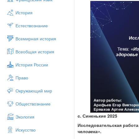
История
Естествознание
Всемирная история
Всеобщая история
История России
Право
Окружающий мир
Обществознание
с. Синенькие 2025
Экология
Исследовательская работа
Искусство
человека».