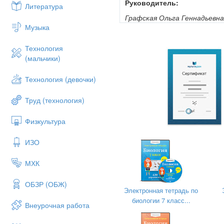
Руководитель:
Литература
Графская Ольга Геннадьевна
Музыка
учитель биологии..
Автор работы:
Технология
(мальчики)
Арефьев Егор Викторович, 
Ермаков Артем Алексеевич,
Технология (девочки)
Труд (технология)
Физкультура
ИЗО
МХК
ОБЗР (ОБЖ)
Электронная тетрадь по
биологии 7 класс...
Внеурочная работа