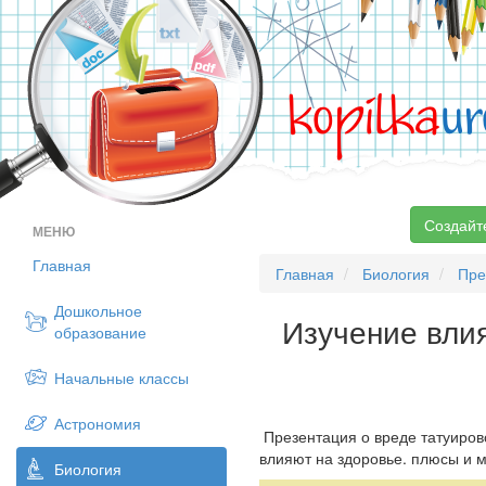
kopilka
ur
Создайт
МЕНЮ
Главная
Главная
Биология
Пре
Дошкольное
Изучение влия
образование
Начальные классы
Астрономия
Презентация о вреде татуирово
влияют на здоровье. плюсы и 
Биология