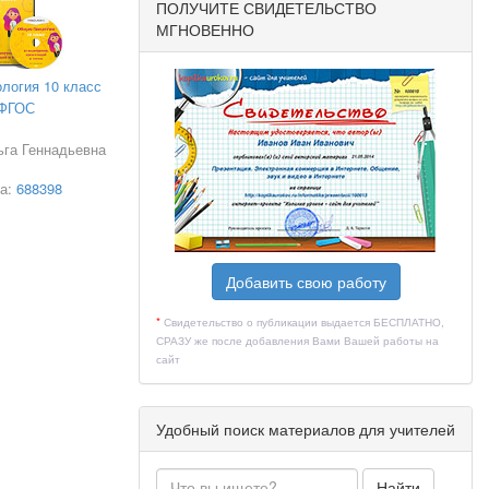
ПОЛУЧИТЕ СВИДЕТЕЛЬСТВО
МГНОВЕННО
логия 10 класс
ФГОС
вье.
ьга Геннадьевна
ва:
688398
Добавить свою работу
*
Свидетельство о публикации выдается БЕСПЛАТНО,
СРАЗУ же после добавления Вами Вашей работы на
сайт
нируют
Удобный поиск материалов для учителей
Найти