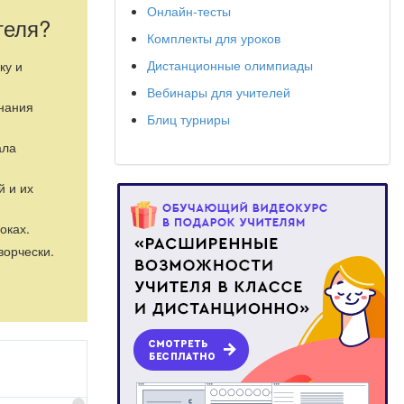
Онлайн-тесты
теля?
Комплекты для уроков
Дистанционные олимпиады
ку и
Вебинары для учителей
знания
Блиц турниры
ала
й и их
оках.
ворчески.