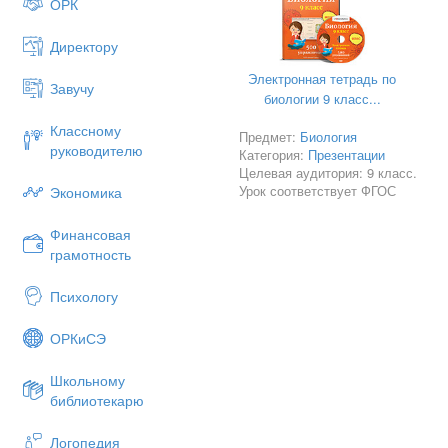
ОРК
Директору
Электронная тетрадь по
Завучу
Цель работы
: привлечь вн
биологии 9 класс...
Определить уровень информир
Классному
Предмет:
Биология
руководителю
Категория:
Презентации
Задачи исследования:
Целевая аудитория: 9 класс.
→ Изучить литературу по тем
Урок соответствует ФГОС
Экономика
→ Проанализировать и обоб
Финансовая
→ Ознакомится как изменило
грамотность
→ Выяснить влияние пирсинга
Психологу
→ Составить анкету и провес
→ Разработать рекомендации
ОРКиСЭ
сделать пирсинг или татуиров
Школьному
библиотекарю
Логопедия