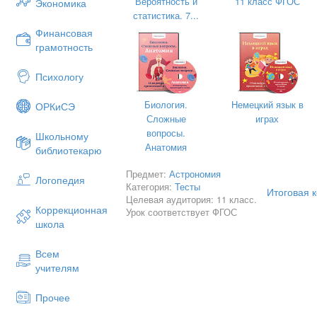
Вероятность и
11 класс ФГОС
Экономика
статистика. 7...
Финансовая
грамотность
Психологу
Биология.
Немецкий язык в
ОРКиСЭ
Сложные
играх
вопросы.
Школьному
Анатомия
библиотекарю
Предмет:
Астрономия
Логопедия
Категория:
Тесты
Итоговая 
Целевая аудитория: 11 класс.
Коррекционная
Урок соответствует ФГОС
школа
Всем
учителям
Прочее