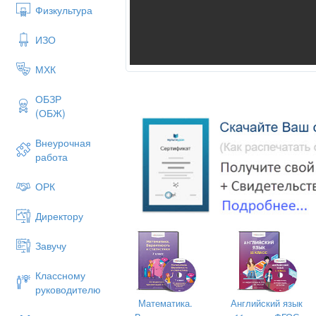
Физкультура
ИЗО
МХК
ОБЗР
(ОБЖ)
Внеурочная
работа
ОРК
Директору
Завучу
Классному
руководителю
Математика.
Английский язык