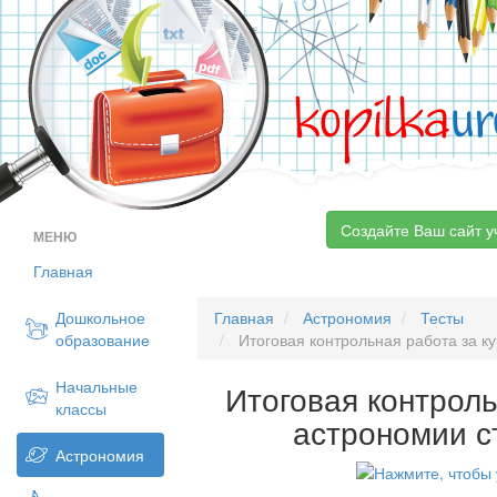
kopilka
ur
Создайте Ваш сайт у
МЕНЮ
Главная
Дошкольное
Главная
Астрономия
Тесты
образование
Итоговая контрольная работа за к
Начальные
Итоговая контроль
классы
астрономии 
Астрономия