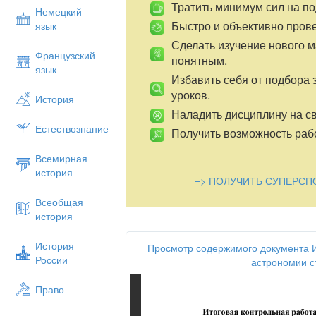
Тратить минимум сил на по
Немецкий
Быстро и объективно пров
язык
Сделать изучение нового 
Французский
понятным.
язык
Избавить себя от подбора 
уроков.
История
Наладить дисциплину на св
Естествознание
Получить возможность рабо
Всемирная
история
=> ПОЛУЧИТЬ СУПЕРСП
Всеобщая
история
История
Просмотр содержимого документа И
России
астрономии 
Право