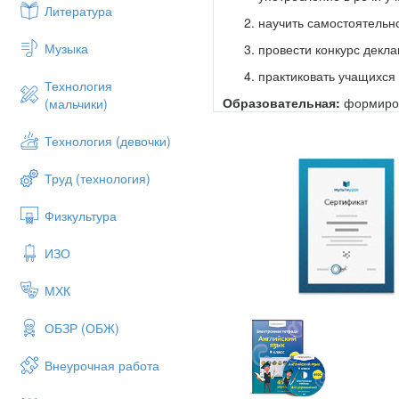
Литература
научить самостоятельн
Музыка
провести конкурс декл
практиковать учащихся
Технология
Образовательная:
формиров
(мальчики)
Развивающие:
Технология (девочки)
развивать слуховую па
Труд (технология)
развивать внимание и п
Воспитательная:
способство
Физкультура
Тип урока:
речевой комбини
ИЗО
МХК
Ход урока.
ОБЗР (ОБЖ)
І.Начало урока.
І.1 Оргмомент.
Внеурочная работа
T:
Good morning, class! Glad to