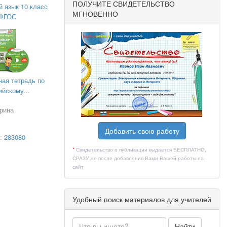
ПОЛУЧИТЕ СВИДЕТЕЛЬСТВО
й язык 10 класс
МГНОВЕННО
ФГОС
ная тетрадь по
ийскому...
рина
Добавить свою работу
а:
283080
*
Свидетельство о публикации выдается БЕСПЛАТНО,
СРАЗУ же после добавления Вами Вашей работы на
сайт
Удобный поиск материалов для учителей
Найти