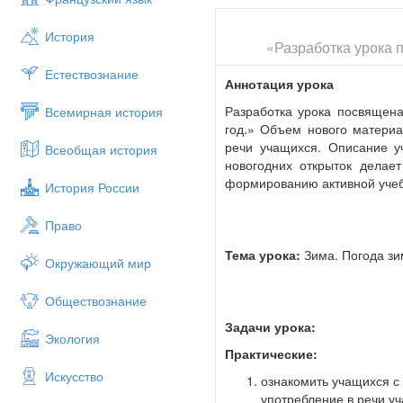
История
«Разработка урока п
Естествознание
Аннотация урока
Разработка урока посвящена
Всемирная история
год.» Объем нового материа
речи учащихся. Описание 
Всеобщая история
новогодних открыток делае
формированию активной учеб
История России
Право
Тема урока:
Зима. Погода зи
Окружающий мир
Обществознание
Задачи урока:
Экология
Практические:
Искусство
ознакомить учащихся с 
употребление в речи у