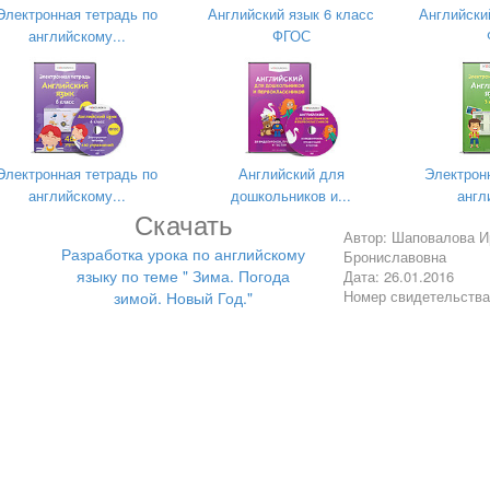
Электронная тетрадь по
Английский язык 6 класс
Английски
sent? What’s the matter with them?
английскому...
ФГОС
lesson? So, we can start our lesson.
евое общение.
u.
Электронная тетрадь по
Английский для
Электрон
английскому...
дошкольников и...
англ
Скачать
Автор: Шаповалова И
 winter like?
Разработка урока по английскому
Брониславовна
языку по теме " Зима. Погода
Дата: 26.01.2016
r?
Номер свидетельств
зимой. Новый Год."
er? Do you like such weather?
ll and boring.
er is nasty.
 awful day today.