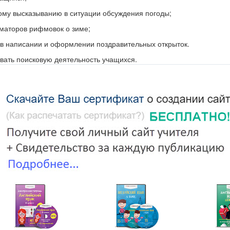
ому высказыванию в ситуации обсуждения погоды;
аматоров рифмовок о зиме;
 в написании и оформлении поздравительных открыток.
ать поисковую деятельность учащихся.
мять и логическое мышление;
ознавательную активность.
вать повышению мотивации к изучению английского языка.
рованный.
 see you again. Sit down, please.