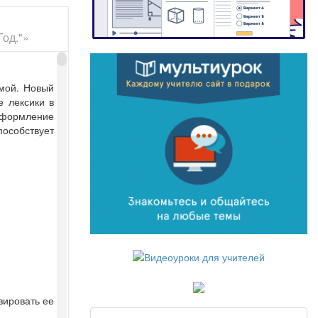
Год."»
мой. Новый
е лексики в
оформление
особствует
зировать ее