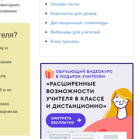
Онлайн-тесты
овогодних
ированию
Комплекты для уроков
Дистанционные олимпиады
Вебинары для учителей
теля?
Блиц турниры
ку и
знания
ала
й и их
оках.
ворчески.