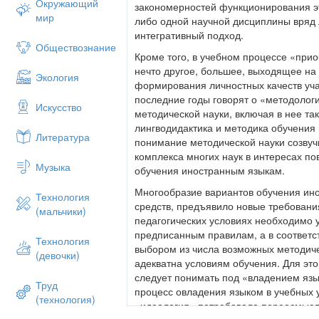
Окружающий
закономерностей функционирования эт
мир
либо одной научной дисциплины вряд 
интегративный подход.
Обществознание
Кроме того, в учебном процессе «прио
нечто другое, большее, выходящее на
Экология
формирования личностных качеств уча
последние годы говорят о «методолог
Искусство
методической науки, включая в нее так
лингводидактика и методика обучения
Литература
понимание методической науки созвуч
комплекса многих наук в интересах п
Музыка
обучения иностранным языкам.
Многообразие вариантов обучения ин
Технология
средств, предъявило новые требования
(мальчики)
педагогических условиях необходимо у
предписанным правилам, а в соответс
Технология
выбором из числа возможных методиче
(девочки)
адекватна условиям обучения. Для это
следует понимать под «владением язы
Труд
процесс овладения языком в учебных 
(технология)
«идеология» потребовала переосмысл