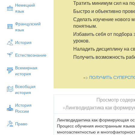
Тратить минимум сил на по
Немецкий
Быстро и объективно пров
язык
Сделать изучение нового 
Французский
понятным.
язык
Избавить себя от подбора 
уроков.
История
Наладить дисциплину на св
Естествознание
Получить возможность рабо
Всемирная
история
=> ПОЛУЧИТЬ СУПЕРСП
Всеобщая
история
Просмотр содер
История
«Лингводидактика как формиру
России
Лингводидактика как формирующая ос
Право
Процесс обучения иностранным языка
многоаспектностью и многофакторност