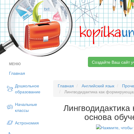
kopilka
ur
Создайте Ваш сайт у
МЕНЮ
Главная
Дошкольное
Главная
Английский язык
Проч
образование
Лингводидактика как формирующая
Начальные
Лингводидактика
классы
основа обуч
Астрономия