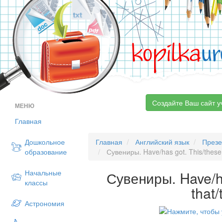
kopilka
ur
Создайте Ваш сайт у
МЕНЮ
Главная
Дошкольное
Главная
Английский язык
Презе
образование
Сувениры. Have/has got. This/these,
Начальные
Сувениры. Have/ha
классы
that
Астрономия