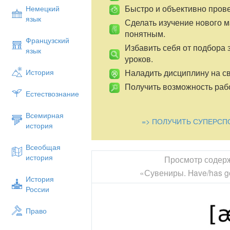
Быстро и объективно пров
Немецкий
язык
Сделать изучение нового 
понятным.
Французский
Избавить себя от подбора 
язык
уроков.
Наладить дисциплину на св
История
Получить возможность рабо
Естествознание
Всемирная
=> ПОЛУЧИТЬ СУПЕРСП
история
Всеобщая
история
Просмотр содер
«Сувениры. Have/has got
История
России
Право