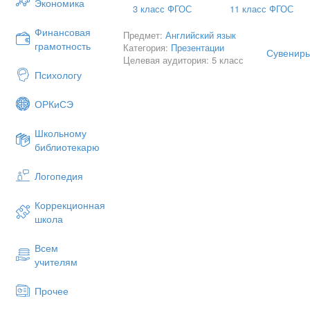
Экономика
3 класс ФГОС
11 класс ФГОС
Финансовая
Предмет:
Английский язык
грамотность
Категория:
Презентации
Сувениры.
Целевая аудитория: 5 класс
Психологу
ОРКиСЭ
Школьному
библиотекарю
Логопедия
Коррекционная
[eı]
школа
face, brave, plane, name, snake, lake, c
Всем
учителям
Прочее