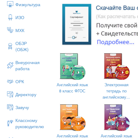
Физкультура
ИЗО
МХК
ОБЗР
(ОБЖ)
Внеурочная
работа
ОРК
Английский язык
Электронная
8 класс ФГОС
тетрадь по
[ı:]
Директору
английскому...
he, she, me, be, Pete, eve, feed, need, t
Завучу
Классному
руководителю
Английский язык
Английский язык